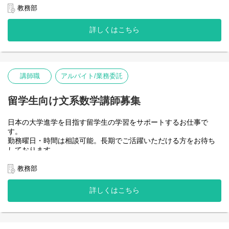
のある方はぜひご応募ください。
教務部
【担当科目】
詳しくはこちら
日本留学生試験(EJU) 化学科目
【業務内容】
1．集団授業・個別授業の担当講師
2．学習計画の作成および学習指導、受験指導の実施
講師職
アルバイト/業務委託
3．大学受験に関する情報収集
4．志望校合格に向けた学習サポート
留学生向け文系数学講師募集
日本の大学進学を目指す留学生の学習をサポートするお仕事で
す。
勤務曜日・時間は相談可能。長期でご活躍いただける方をお待ち
しております。
中国語を活かせたい方、留学生をサポートしたい方、教育に熱意
のある方はぜひご応募ください。
教務部
【担当科目】
詳しくはこちら
日本留学生試験(EJU) 文系数学科目
【業務内容】
1．集団授業・個別授業の担当講師