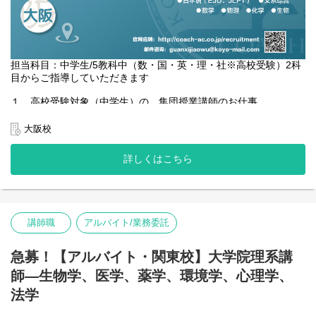
担当科目：中学生/5教科中（数・国・英・理・社※高校受験）2科
目からご指導していただきます
１．高校受験対象（中学生）の、集団授業講師のお仕事
２．進学・受験指導を含め、生徒たちとの面談
３．授業で使用する教科書や練習問題の作成と生徒の成績管理業
大阪校
務
４．日本の高校を目指す生徒に、入試の情報を収集し、受験対策
詳しくはこちら
を軸とした学習指導を行うこと
具体的には
・生徒の学習速度に応じたカリキュラムの作成
・カリキュラムをベースとした授業の実施
講師職
アルバイト/業務委託
・予習復習チェック、成績管理 など
急募！【アルバイト・関東校】大学院理系講
師—生物学、医学、薬学、環境学、心理学、
法学