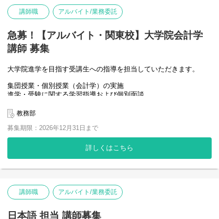
2．学習計画の作成および学習指導、受験指導の実施
講師職
アルバイト/業務委託
3．大学受験に関する情報収集
4．志望校合格に向けた学習サポート
急募！【アルバイト・関東校】大学院会計学
講師 募集
大学院進学を目指す受講生への指導を担当していただきます。
集団授業・個別授業（会計学）の実施
進学・受験に関する学習指導および個別面談
会計研究科受験に向けた研究計画書の作成指導
大学院入試に向けた模擬面接の実施
教務部
募集期限：2026年12月31日まで
【担当科目】
大学院受験対策：会計学
詳しくはこちら
講師職
アルバイト/業務委託
日本語 担当 講師募集