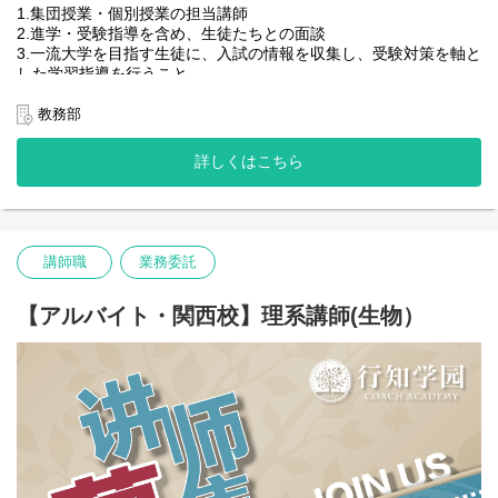
1.集団授業・個別授業の担当講師
2.進学・受験指導を含め、生徒たちとの面談
3.一流大学を目指す生徒に、入試の情報を収集し、受験対策を軸と
した学習指導を行うこと。
教務部
【担当科目】
詳しくはこちら
大学院科目：生物学、医学、薬学、環境学、心理学、法学
講師職
業務委託
【アルバイト・関西校】理系講師(生物）