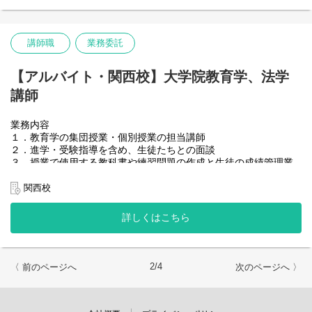
講師職
業務委託
【アルバイト・関西校】大学院教育学、法学
講師
業務内容
１．教育学の集団授業・個別授業の担当講師
２．進学・受験指導を含め、⽣徒たちとの⾯談
３．授業で使⽤する教科書や練習問題の作成と⽣徒の成績管理業
務
４．⼀流⼤学を⽬指す⽣徒に、⼊試の情報を収集し、受験対策を
関西校
軸とした学習指導を⾏うこと
詳しくはこちら
2/4
〈 前のページへ
次のページへ 〉