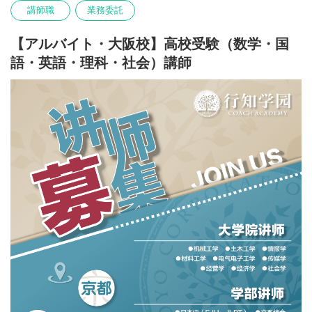
2．学習計画の作成および学習指導、受験指導の実施
講師職
業務委託
3．大学受験に関する情報収集
4．志望校合格に向けた学習サポート
【アルバイト・大阪校】高校受験（数学・国
語・英語・理科・社会）講師