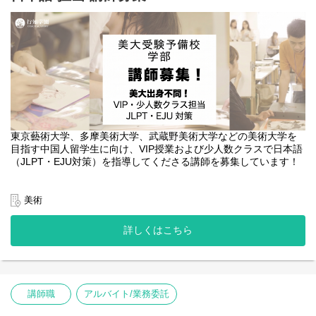
東京藝術大学、多摩美術大学、武蔵野美術大学などの美術大学を
目指す中国人留学生に向け、VIP授業および少人数クラスで日本語
（JLPT・EJU対策）を指導してくださる講師を募集しています！
美大受験において、合否や出願資格を左右する重要な要素が
「JLPT（日本語能力試験）」や「EJU（日本留学試験）」のスコ
美術
アです。 行知美術では、学生一人ひとりの目標や現在のレベルに
合わせたきめ細やかなサポートを行うため、個別・少人数での日
詳しくはこちら
本語指導に力を入れています。
今回の募集では、美術大学出身でなくても大歓迎です！ 専門的な
美術知識よりも、日本語教育の経験や、学生の弱点に寄り添って
目標達成まで併走できる方を求めています。
講師職
アルバイト/業務委託
* VIP授業や少人数で、親身に丁寧に教えたい方