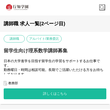
講師職 求人一覧(2ページ目)
講師職
アルバイト/業務委託
留学生向け理系数学講師募集
日本の大学進学を目指す留学生の学習をサポートするお仕事で
す。
勤務曜日・時間は相談可能。長期でご活躍いただける方をお待ち
しております。
中国語を活かせたい方、留学生をサポートしたい方、教育に熱意
のある方はぜひご応募ください。
教務部
【担当科目】
詳しくはこちら
日本留学生試験(EJU) 理系数学科目
【業務内容】
1．集団授業・個別授業の担当講師