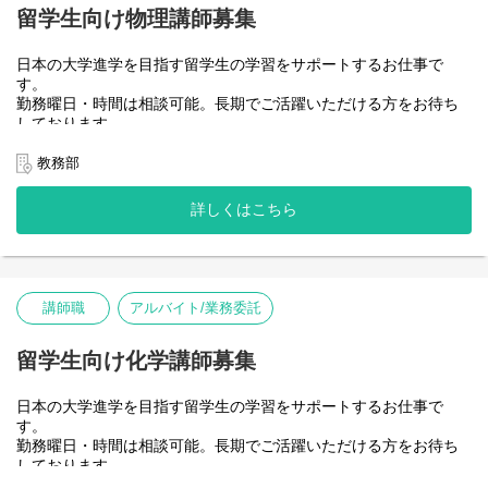
* 学生のレベル（N2〜N4等）に応じたJLPT・EJUの指導経験やノ
留学生向け物理講師募集
ウハウがある方
* 自分のスケジュールに合わせて柔軟に勤務したい方
日本の大学進学を目指す留学生の学習をサポートするお仕事で
「美術の知識がないから不安…」「実技の教え方はわからない」
す。
という方でも心配いりません。 個別の学習ニーズに応えながら、
勤務曜日・時間は相談可能。長期でご活躍いただける方をお待ち
留学生の夢を一番近くで応援できるやりがいのあるお仕事です。
しております。
ぜひお気軽にご応募ください！
中国語を活かせたい方、留学生をサポートしたい方、教育に熱意
のある方はぜひご応募ください。
教務部
【クラス概要】
* 専攻：日本語クラス（JLPT・EJU対策）
【担当科目】
* 区分：VIP（1対1のマンツーマン）または 少人数クラス（2〜5名
詳しくはこちら
日本留学生試験(EJU) 物理科目
程度）
* 勤務日時：シフト制・応相談（平日・土日の中で、ご自身のスケ
【業務内容】
ジュールや学生の希望に合わせて調整可能）
1．集団授業・個別授業の担当講師
* 対象の学生：中国人留学生（JLPT・EJUのスコアアップや特定分
2．学習計画の作成および学習指導、受験指導の実施
野の弱点克服を目指す学生）
講師職
アルバイト/業務委託
3．大学受験に関する情報収集
* 指導の使用言語：日本語（中国語ができる方大歓迎）
4．志望校合格に向けた学習サポート
* 指導内容：
留学生向け化学講師募集
* JLPT（N1〜N3レベル）試験対策
* EJU（日本語試験）対策
* 個人のレベルに応じた語彙・文法・読解・聴解の補強指導および
日本の大学進学を目指す留学生の学習をサポートするお仕事で
学習サポート
す。
勤務曜日・時間は相談可能。長期でご活躍いただける方をお待ち
しております。
中国語を活かせたい方、留学生をサポートしたい方、教育に熱意