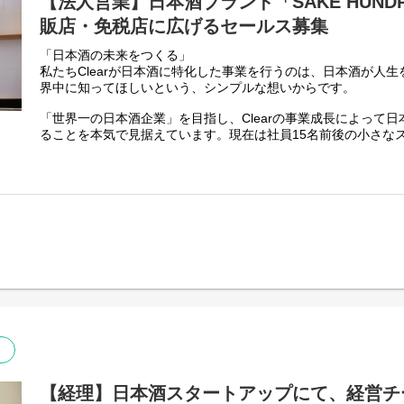
【法人営業】日本酒ブランド「SAKE HUND
ームとなっていきます。代表・生駒も深くコミットしながら、
いく仲間を募集しています。
販店・免税店に広げるセールス募集
わたしたちと一緒に「日本酒の未来」をグローバルに創ってい
しています。
「日本酒の未来をつくる」
私たちClearが日本酒に特化した事業を行うのは、日本酒が人
界中に知ってほしいという、シンプルな想いからです。
「世界一の日本酒企業」を目指し、Clearの事業成長によって
ることを本気で見据えています。現在は社員15名前後の小さな
から事業を急成長させるべく、ともにチャレンジできる仲間を
■ポジション概要
日本酒ブランド「SAKE HUNDRED」のお酒は現在、全国の
納入が進んでいます。今後、より多くのシーンでSAKE HUND
う、幅広い酒販店に販路を拡大させるための販売先の新規開拓
ただくリテールセールスのメンバーを募集します。わたしたち
つくっていきませんか？ご応募お待ちしております。
【チーム構成】
現在は3名がセールスチームに属しています。
2名は飲食店への営業を担当しています。豊富な飲食店ネットワ
のが大好き」という気持ちを武器に、新規開拓をどんどんと獲
もう1名はマネージャーとしてチームを牽引し、深い日本酒とワ
店や酒販店の開拓、企画の推進を担っています。募集するポジ
当している小売領域を引き継ぎ、さらに拡大していただくこと
【経理】日本酒スタートアップにて、経営チ