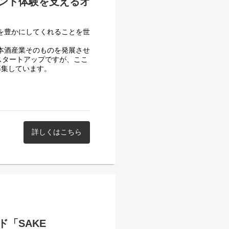
ンド体験を支えるオ
生を豊かにしてくれることを世
日本酒産業そのものを発展させ
スタートアップですが、ここ
募集しています。
HUNDRED」の物流業務と
ションを担っていただける方
フローに関わる、ブランドの
？ご応募お待ちしておりま
詳しくはこちら
「SAKE