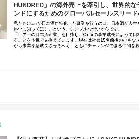
HUNDRED」の海外売上を牽引し、世界的
ンドにするためのグローバルセールスリード
私たちClearが日本酒に特化した事業を行うのは、日本酒が人
界中に知ってほしいという、シンプルな想いからです。
「世界一の日本酒企業」を目指し、Clearの事業成長によって
ることを本気で見据えています。現在は社員15名前後の小さな
から事業を急成長させるべく、ともにチャレンジできる仲間を
■ポジション概要
日本酒ブランド「SAKE HUNDRED」は、2020年より海外展
速させています。特に2024年にはグローバル市場での取り組み
なる過去最大の受注実績を達成しました。
この急成長をさらに加速させるため、Clearでは SAKE HUND
線で牽引する「グローバルセールスリード」 を募集します。
このポジションに求めるのは、自ら香港やアジア各国に飛び、Ti
代理店・キーパーソンの懐に入り込み、施策を回し切る実行力 
からKPIモニタリングに加え、実行フェーズにおいて自ら手を
創出をリードできる方を求めています。
グローバル領域は、Clearにとって今後の成長の中核を担う最
外売上比率を事業の柱として大きく引き上げ、ブランドの未来
ェーズにあります。代表 生駒およびグローバルセールス担当(1
チームでアジア市場を切り拓いていただきます。
将来的にはチームを3〜5名規模に拡大し、Clearをグローバル