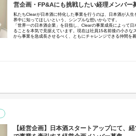
35歳以下の機動力とパッション溢れるチームで、事業全体の勢
営企画・FP&Aにも挑戦したい経理メンバー
す。
ここに新たなメンバーとして加わっていただくことで、新規開
私たちClearが日本酒に特化した事業を行うのは、日本酒が人
をはかっていきたいと考えています。
界中に知ってほしいという、シンプルな想いからです。
「世界一の日本酒企業」を目指し、Clearの事業成長によって
【納入店】
ることを本気で見据えています。現在は社員15名前後の小さな
取り扱い店舗一覧：
https://jp.sake100.com/pages/storelist
から事業を急成長させるべく、ともにチャレンジできる仲間を
ホテル納入例：
https://jp.sake100.com/blogs/story/36
飲食店納入例：
https://jp.sake100.com/blogs/story/202208-koha
■ポジション概要
事業拡大および組織体制の強化に伴い、経理経験者を募集して
離で経理業務を中心に行っていただきながら、経営企画/Financial Plan
戦いただくポジションです。CFO経験者や会計士が身近にいる
わたしたちと一緒に「日本酒の未来」をつくっていきませんか
す。
【経営企画】日本酒スタートアップにて、経