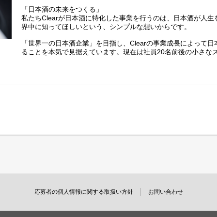
「日本酒の未来をつくる」
私たちClearが日本酒に特化した事業を行うのは、日本酒が人
界中に知ってほしいという、シンプルな想いからです。
「世界一の日本酒企業」を目指し、Clearの事業成長によって
ることを本気で見据えています。現在は社員20名前後の小さな
から事業を急成長させるべく、ともにチャレンジできる仲間を
■ボジション概要
株式会社Clearでは「日本酒の未来を作る」というビジョンの
ため、ラグジュアリー日本酒ブランド「SAKE HUNDRED」
う貴重で素晴らしいプロダクトとカルチャーを世界へ拡めるた
つくる仲間を募集しています。
現在求人中のポジションはこちらをご覧ください。
https://recruit.jobcan.jp/clear-inc-sake/list
ご希望のポジションの求人を行っていない場合、まずはカジュ
をいただけますと嬉しいです。
応募者の個⼈情報に関する取扱い⽅針
お問い合わせ