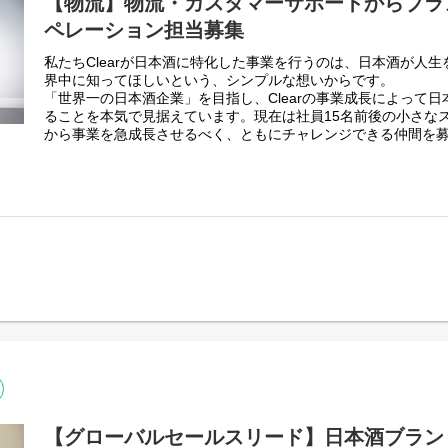
【物流】物流・カスタマーサポートからブラ
ペレーション担当募集
私たちClearが日本酒に特化した事業を行うのは、日本酒が人
界中に知ってほしいという、シンプルな想いからです。
「世界一の日本酒企業」を目指し、Clearの事業成長によって
ることを本気で見据えています。現在は社員15名前後の小さな
から事業を急成長させるべく、ともにチャレンジできる仲間を
■ポジション概要
事業拡大および組織体制の強化に伴い、日本酒ブランド「SAKE 
カスタマーサポートという、ブランドの根幹を支えるオペレー
を募集しています。商品をお客様のもとへ届けるための一連の
土台となるポジションです。
わたしたちと一緒に「日本酒の未来」をつくっていきませんか
す。
【グローバルセールスリード】日本酒ブランド