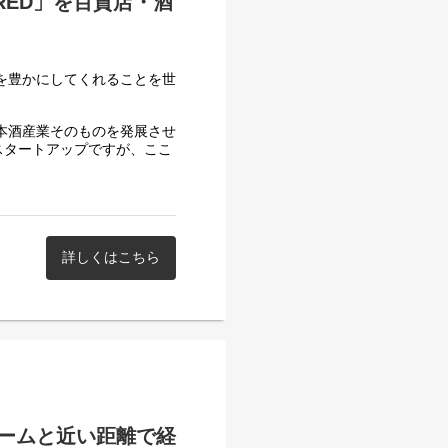
RED」を百貨店・酒
ともに世界市場を切り拓いて
きませんか。ご応募をお待ち
生を豊かにしてくれることを世
日本酒産業そのものを発展させ
スタートアップですが、ここ
募集しています。
百貨店、一流ホテル・飲食店に
REDを楽しんでいただけるよ
、および深耕強化を担ってい
詳しくはこちら
と一緒に「日本酒の未来」を
ークの知見や「美味しいも
得しています。
インの知見を生かして百貨
ションは、マネージャーが担
を期待します。
ームと近い距離で経