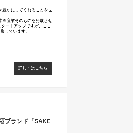
生を豊かにしてくれることを世
日本酒産業そのものを発展させ
スタートアップですが、ここ
募集しています。
アップ・Clearにて、経営チ
主および金融機関とのコミュ
ションを募集します。
？ご応募お待ちしておりま
詳しくはこちら
ブランド「SAKE