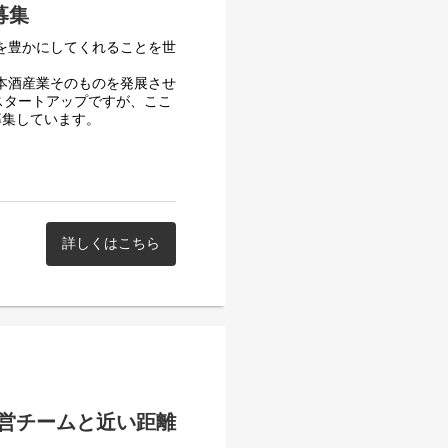
いを生む起点となるチームで
募集
拓および売上拡大の力の増強
生を豊かにしてくれることを世
日本酒産業そのものを発展させ
スタートアップですが、ここ
募集しています。
ku-shinsei
います。経営チームと近い距
ning & Analysisにも挑
環境で働けます。
？ご応募お待ちしておりま
詳しくはこちら
営チームと近い距離