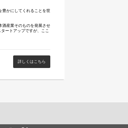
生を豊かにしてくれることを世
日本酒産業そのものを発展させ
スタートアップですが、ここ
募集しています。
もと、未知なる市場を切り拓く
を運営しています。日本酒とい
め、共に「日本酒の未来」を
詳しくはこちら
アルにお話をお伺いする機会