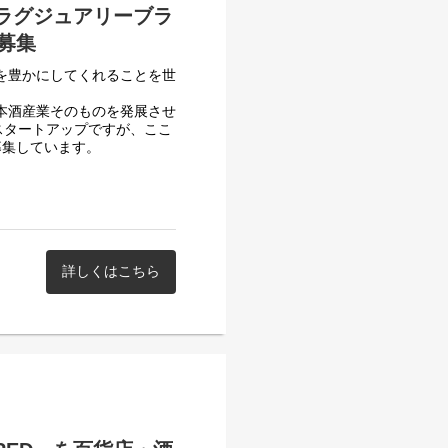
なラグジュアリーブラ
募集
生を豊かにしてくれることを世
日本酒産業そのものを発展させ
スタートアップですが、ここ
募集しています。
開を開始し、近年その成長を加
を一層強化し、昨対比10倍と
REDのグローバル事業を最前
詳しくはこちら
er1のレストラン・ホテル・
です。各国における戦術設計
動かし、チームとともに成果
重要テーマです。中期的には海
を左右するダイナミックなフ
名)とともに、3名の少数精鋭
企業へと成長させる重要なチ