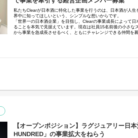
で事業を牽引する経営企画メンバー募集
私たちClearが日本酒に特化した事業を行うのは、日本酒が人
界中に知ってほしいという、シンプルな想いからです。
「世界一の日本酒企業」を目指し、Clearの事業成長によって
ることを本気で見据えています。現在は社員15名前後の小さな
から事業を急成長させるべく、ともにチャレンジできる仲間を
■ポジション概要
日本酒ブランド「SAKE HUNDRED」を展開する日本酒スタート
ームと近い距離で、事業計画や予算の策定および予実管理、株
ニケーションなど、経営の意思決定支援を担う経営企画のポジ
わたしたちと一緒に「日本酒の未来」をつくっていきませんか
す。
【オープンポジション】ラグジュアリー日本酒
HUNDRED」の事業拡大をねらう