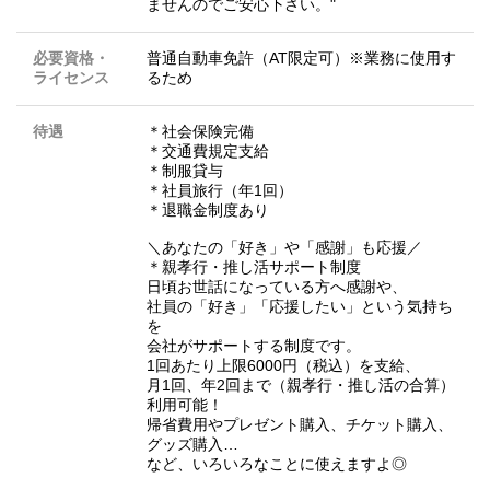
ませんのでご安心下さい。"
必要資格・
普通自動車免許（AT限定可）※業務に使用す
ライセンス
るため
待遇
＊社会保険完備
＊交通費規定支給
＊制服貸与
＊社員旅行（年1回）
＊退職金制度あり
＼あなたの「好き」や「感謝」も応援／
＊親孝行・推し活サポート制度
日頃お世話になっている方へ感謝や、
社員の「好き」「応援したい」という気持ち
を
会社がサポートする制度です。
1回あたり上限6000円（税込）を支給、
月1回、年2回まで（親孝行・推し活の合算）
利用可能！
帰省費用やプレゼント購入、チケット購入、
グッズ購入…
など、いろいろなことに使えますよ◎