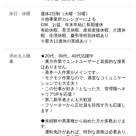
休日・休暇
週休2日制（火曜・日曜）
※他事業所カレンダーによる
GW、お盆、年末年始に長期連休
有給休暇、育児休暇、産前産後休暇、介護休
暇、生理休暇、慶弔等特別休暇あり
※最大11連休の実績あり！
求める人物
★20代、30代、40代活躍中
像
・裏方作業でエンドユーザーと直接的な接客
はありません。
・基本一人作業がメインです。
・モクモク作業なので、適度なコミュニケー
ションでも大丈夫！
・この仕事が好き！となった方、管理職へキ
ャリアUPを応援！
・第二新卒者さんも大歓迎
・フリーターから正社員を目指す方も応援し
ます！
◆未経験や異業種から始めた方が多数おりま
す。
運転免許があれば、特別な資格は必要あり