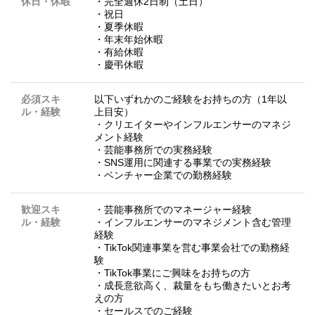
休日・休暇
・完全週休2日制（土日）
・祝日
・夏季休暇
・年末年始休暇
・有給休暇
・慶弔休暇
必須スキ
以下いずれかのご経験をお持ちの方（1年以
ル・経験
上目安）
・クリエイターやインフルエンサーのマネジ
メント経験
・芸能事務所での実務経験
・SNS運用に関連する事業での実務経験
・ベンチャー企業での勤務経験
歓迎スキ
・芸能事務所でのマネージャー経験
ル・経験
・インフルエンサーのマネジメント含む管理
経験
・TikTok関連事業を営む事業会社での勤務経
験
・TikTok事業にご興味をお持ちの方
・成長意欲高く、裁量をもち働きたいとお考
えの方
・セールスでのご経験