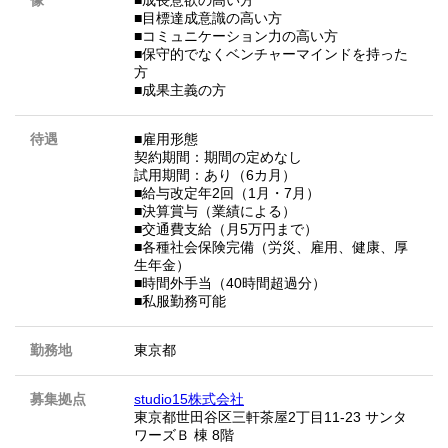
像
■成長意欲の高い方
■目標達成意識の高い方
■コミュニケーション力の高い方
■保守的でなくベンチャーマインドを持った
方
■成果主義の方
待遇
■雇用形態
契約期間：期間の定めなし
試用期間：あり（6カ月）
■給与改定年2回（1月・7月）
■決算賞与（業績による）
■交通費支給（月5万円まで）
■各種社会保険完備（労災、雇用、健康、厚
生年金）
■時間外手当（40時間超過分）
■私服勤務可能
勤務地
東京都
募集拠点
studio15株式会社
東京都世田谷区三軒茶屋2丁目11-23 サンタ
ワーズＢ 棟 8階