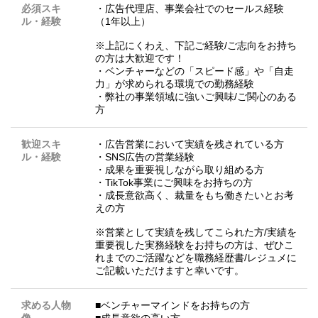
必須スキ
・広告代理店、事業会社でのセールス経験
ル・経験
（1年以上）
※上記にくわえ、下記ご経験/ご志向をお持ち
の方は大歓迎です！
・ベンチャーなどの「スピード感」や「自走
力」が求められる環境での勤務経験
・弊社の事業領域に強いご興味/ご関心のある
方
歓迎スキ
・広告営業において実績を残されている方
ル・経験
・SNS広告の営業経験
・成果を重要視しながら取り組める方
・TikTok事業にご興味をお持ちの方
・成長意欲高く、裁量をもち働きたいとお考
えの方
※営業として実績を残してこられた方/実績を
重要視した実務経験をお持ちの方は、ぜひこ
れまでのご活躍などを職務経歴書/レジュメに
ご記載いただけますと幸いです。
求める人物
■ベンチャーマインドをお持ちの方