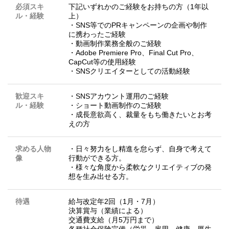
必須スキ
下記いずれかのご経験をお持ちの方（1年以
ル・経験
上）
・SNS等でのPRキャンペーンの企画や制作
に携わったご経験
・動画制作業務全般のご経験
・Adobe Premiere Pro、Final Cut Pro、
CapCut等の使用経験
・SNSクリエイターとしての活動経験
歓迎スキ
・SNSアカウント運用のご経験
ル・経験
・ショート動画制作のご経験
・成長意欲高く、裁量をもち働きたいとお考
えの方
求める人物
・日々努力をし精進を怠らず、自身で考えて
像
行動ができる方。
・様々な角度から柔軟なクリエイティブの発
想を生み出せる方。
待遇
給与改定年2回（1月・7月）
決算賞与（業績による）
交通費支給（月5万円まで）