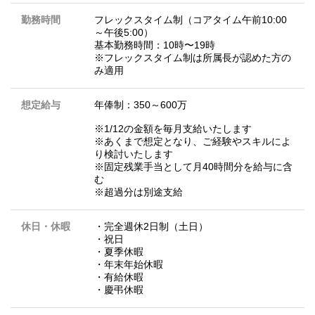
勤務時間
フレックスタイム制（コアタイム午前10:00
～午後5:00）
基本勤務時間：10時〜19時
※フレックスタイム制は所属長が認めた方の
み適用
想定給与
年俸制：350～600万
※1/12の金額を毎月支給いたします
※あくまで想定となり、ご経験やスキルによ
り検討いたします
※固定残業手当として月40時間分を給与に含
む
※超過分は別途支給
休日・休暇
・完全週休2日制（土日）
・祝日
・夏季休暇
・年末年始休暇
・有給休暇
・慶弔休暇