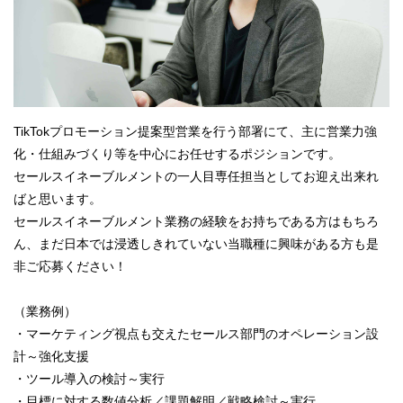
TikTokプロモーション提案型営業を行う部署にて、主に営業力強
化・仕組みづくり等を中心にお任せするポジションです。
セールスイネーブルメントの一人目専任担当としてお迎え出来れ
ばと思います。
セールスイネーブルメント業務の経験をお持ちである方はもちろ
ん、まだ日本では浸透しきれていない当職種に興味がある方も是
非ご応募ください！
（業務例）
・マーケティング視点も交えたセールス部門のオペレーション設
計～強化支援
・ツール導入の検討～実行
・目標に対する数値分析／課題解明／戦略検討～実行