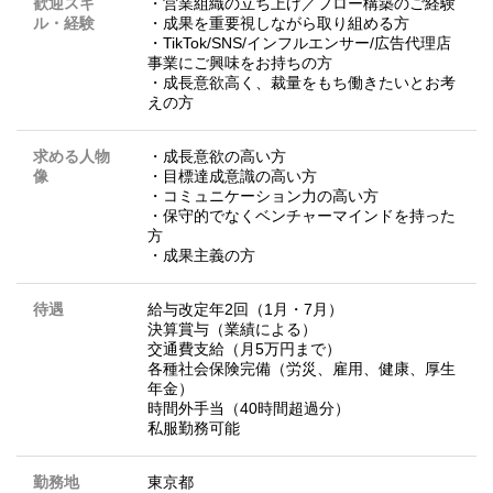
歓迎スキ
・営業組織の立ち上げ／フロー構築のご経験
ル・経験
・成果を重要視しながら取り組める方
・TikTok/SNS/インフルエンサー/広告代理店
事業にご興味をお持ちの方
・成長意欲高く、裁量をもち働きたいとお考
えの方
求める人物
・成長意欲の高い方
像
・目標達成意識の高い方
・コミュニケーション力の高い方
・保守的でなくベンチャーマインドを持った
方
・成果主義の方
待遇
給与改定年2回（1月・7月）
決算賞与（業績による）
交通費支給（月5万円まで）
各種社会保険完備（労災、雇用、健康、厚生
年金）
時間外手当（40時間超過分）
私服勤務可能
勤務地
東京都