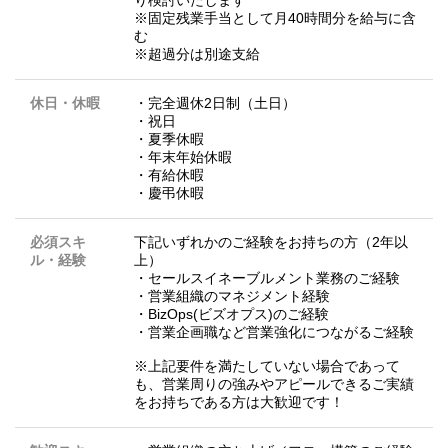
り検討いたします
※固定残業手当として月40時間分を給与に含
む
※超過分は別途支給
休日・休暇
・完全週休2日制（土日）
・祝日
・夏季休暇
・年末年始休暇
・有給休暇
・慶弔休暇
必須スキ
下記いずれかのご経験をお持ちの方（2年以
ル・経験
上）
・セールスイネーブルメント業務のご経験
・営業組織のマネジメント経験
・BizOps(ビズオプス)のご経験
・営業企画職など営業強化につながるご経験
※上記要件を満たしていない場合であって
も、営業周りの強みやアピールできるご実績
をお持ちである方は大歓迎です！