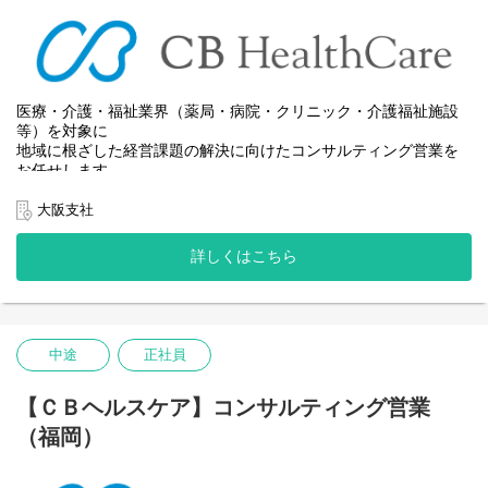
・各支援先の採用ニーズの把握
（職種別・必要人数の確認）
・支援先担当者との打ち合わせ
・面接日程や採用スケジュールの調整
・採用関連資料の作成および管理
医療・介護・福祉業界（薬局・病院・クリニック・介護福祉施設
■受発注・請求業務
等）を対象に
・消耗品の注文内容取りまとめ
地域に根ざした経営課題の解決に向けたコンサルティング営業を
・代理店への発注依頼
お任せします。
・各支援先への配送手配
・請求書の発行および管理
大阪支社
・その他付随する事務業務
【具体的には･･･】
■ 新規顧客開拓
■サポート業務
詳しくはこちら
・医療・介護福祉施設への架電、訪問、ウェビナー開催
・社内社員業務のサポート
・地域ネットワークを活かしたアプローチによる提案営業
・常駐または半常駐支援担当社員のサポート
・その他付随する業務
■ M&A（事業承継支援）
・後継者不在などの課題に対し、売手・買手のマッチングからＰ
中途
正社員
ＭＩまで対応
■ 経営改善支援
【ＣＢヘルスケア】コンサルティング営業
・財務分析、ヒアリングに基づく課題抽出
（福岡）
・改善策の立案から実行まで伴走支援
■ 事業開発支援