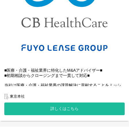
・医療業界での新規開業支援の経験を活かして、コンサルタント
として新しいキャリアを積みたい！
・単なる営業だけでなく、周辺事業の新規立ち上げから一貫して
関われる仕事がしたい！
と思われている方、お力をお貸しいただけませんでしょうか。
入社後は当社のコンサルタントと伴奏しながら、
お客様との打ち合わせや商談などに同行いただき、
ヒアリングや提案の方法を学んでいただきます。
その後は今までのご経験から、新規の顧客開拓や立地開発などに
携わっていただきます。
※宿泊を伴う出張が、月に数回発生することがあります。
■医療・介護・福祉業界に特化したM&Aアドバイザー■
■初期相談からクロージングまで一貫して対応■
当社は医療・介護・福祉業界の課題解決に貢献することをミッシ
ョンとしており、日本の永続的な医療提供に貢献する経営コンサ
ルティング会社です。
東京本社
医療・介護・福祉業界におけるＭ＆Ａ仲介事業、高齢者住宅コン
詳しくはこちら
サル事業、病院経営コンサル事業などを通じて、各事業部が連携
しながら医療機関の経営目標と現状の狭間にある問題を整理し、
課題解決へと導く支援を行っています。