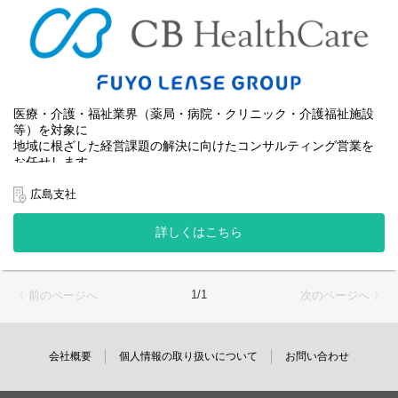
・法人特性や地域ニーズに応じた高齢者住宅の立ち上げ、運営支
援など
■ 人材・組織支援
・人事制度設計の提案営業（実行は専門部署が担当）
医療・介護・福祉業界（薬局・病院・クリニック・介護福祉施設
等）を対象に
地域に根ざした経営課題の解決に向けたコンサルティング営業を
お任せします。
広島支社
【具体的には･･･】
■ 新規顧客開拓
詳しくはこちら
・医療・介護福祉施設への架電、訪問、ウェビナー開催
・地域ネットワークを活かしたアプローチによる提案営業
■ M&A（事業承継支援）
1/1
〈 前のページへ
次のページへ 〉
・後継者不在などの課題に対し、売手・買手のマッチングからエ
グゼキューションまで対応
■ 経営改善支援
会社概要
個人情報の取り扱いについて
お問い合わせ
・財務分析、ヒアリングに基づく課題抽出
・改善策の立案から実行まで伴走支援