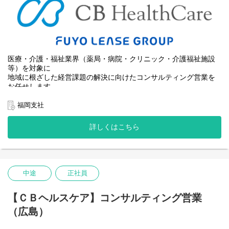
・法人特性や地域ニーズに応じた高齢者住宅の立ち上げ、運営支
援など
■ 人材・組織支援
・人事制度設計の提案営業（実行は専門部署が担当）
医療・介護・福祉業界（薬局・病院・クリニック・介護福祉施設
等）を対象に
地域に根ざした経営課題の解決に向けたコンサルティング営業を
お任せします。
福岡支社
【具体的には･･･】
■ 新規顧客開拓
詳しくはこちら
・医療・介護福祉施設への架電、訪問、ウェビナー開催
・地域ネットワークを活かしたアプローチによる提案営業
■ M&A（事業承継支援）
・後継者不在などの課題に対し、売手・買手のマッチングからエ
中途
正社員
グゼキューションまで対応
■ 経営改善支援
【ＣＢヘルスケア】コンサルティング営業
・財務分析、ヒアリングに基づく課題抽出
（広島）
・改善策の立案から実行まで伴走支援
■ 事業開発支援