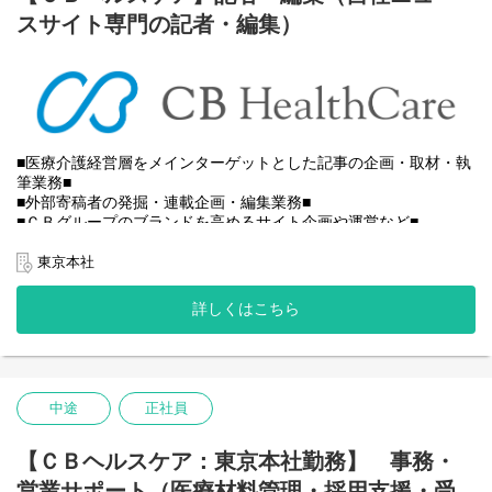
化を楽しむことができるマインド・スピード感・柔軟性、新しい
支援先医療機関が抱えている課題に応じて、「資金調達支援」
スサイト専門の記者・編集）
ビジネスを創り上げる創造性など、何か一つでも「強い意志」が
「人材採用」「後継者探索」「地域連携強化」等、様々な経営支
ある人財を歓迎いたします。
援を実行することができます。
そして仲間とのコミュニケーションを大切にし、目的や目標に向
け仲間と頼りあえること、顧客だけでなく仲間に対しても誠実で
【具体的には…】
あることも重要視しています。
■「病院経営受託」のプロフェッショナルとして医療機関の価値を
高める経営支援を実施
そんな方であれば業界経験はなくても、活躍できる環境がありま
■医療介護経営層をメインターゲットとした記事の企画・取材・執
すので、当社が医療・介護・福祉業界に特化したＭ＆Ａのスタン
筆業務■
当社が支援する医療機関（病院併設の老健含む）で経営・運営管
ダードを創り上げるためにお力を貸して頂けませんでしょうか。
■外部寄稿者の発掘・連載企画・編集業務■
理全般を担っていただきます。
■ＣＢグループのブランドを高めるサイト企画や運営など■
医療機関（病院併設の老健含む）の経営責任者として、ご活躍い
ご応募お待ちしております。
ただきます。
【「ＣＢｎｅｗｓ」とは】医療・介護専門ニュースサイトの先駆
東京本社
けとして、２００６年スタート。
【具体的な業務】
専門記者による独自取材のもと、医療や介護行政の動きを中心に
・支援候補先の案件ソーシング管理
詳しくはこちら
即時性の高い記事を配信してきました。
・支援候補先の現状分析、事業性評価
２０１３年には、ターゲットを経営者に絞った有料ウェブマガジ
・支援候補先の事業戦略及び収支計画策定等
ン「ＣＢｎｅｗｓマネジメント」を創刊。現在は「ＣＢｎｅｗｓ
マネジメント」を中心とした事業運営により、大きく変わりつつ
（医療機関（病院併設の老健含む）常駐者の場合）
ある医療・介護経営環境への対応変化を有益な情報配信によりサ
・支援先の経営責任者として事業計画の達成に向けた実行支援
中途
正社員
ポートしています。
・支援スキームの立案、実行
介護業界や企業での取材・記事執筆の経験がある方、記者として
・支援先、金融機関等との折衝
営業経験のある方も大歓迎です。
【ＣＢヘルスケア：東京本社勤務】 事務・
【勤務地について】
営業サポート（医療材料管理・採用支援・受