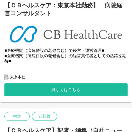
■ 経営改善支援
【ＣＢヘルスケア：東京本社勤務】 病院経
調剤薬局のM&A仲介の成約件数では、業界No.1の実績を誇り、在
・財務分析、ヒアリングに基づく課題抽出
宅調剤の営業や採用の代行、宣伝広告、人事制度の構築支援な
営コンサルタント
・改善策の立案から実行まで伴走支援
ど、お客様の経営に資する幅広いコンサルティング事業を行って
います。
■ 事業開発支援
・法人特性や地域ニーズに応じた高齢者住宅の立ち上げ、運営支
M＆Aといっても、必要となる知識・経験は多岐に渡り法務・税
援など
務・労務・財務の知識やＭ＆Ａ実務上の経験に加え医療・介護・
福祉業界特有の法律や慣習、事業性の理解が必要です。
■ 人材・組織支援
・人事制度設計の提案営業（実行は専門部署が担当）
■医療機関（病院併設の老健含む）で経営・運営管理■
当社のアドバイザーは、初期相談（顧客創出）からクロージング
■医療機関（病院併設の老健含む）の経営責任者としての活躍を期
（Ｍ＆Ａの実行）までのＭ＆Ａプロセスの全てを社内で連携をし
待■
ながら一気通貫で支援していきます。
当社は医療・介護・福祉業界の課題解決に貢献することをミッシ
またトップクラスの件数実績に基づくノウハウもあるため、必要
ョンとしています。
な知識・経験を安心して習得することができます。
東京本社
当社の経営の専門家（コンサルタント）が支援先医療機関に常駐
実際、当社に入職頂く方の９割以上が、未経験ではありますが、
詳しくはこちら
し、医療法人の経営を包括的に支援します。
ほとんどの方が１年前後で成約に携わっています。
常駐型の経営支援を基本とし、職員の一員として、二人三脚で経
一方、中小企業庁による中小M＆Aガイドラインの改定やM＆A仲
営実務を行うことが大きな特徴です。
介協会の発足等もあり、M＆A業界としても大きな変革期となって
おります。
中途
正社員
数々の病院経営支援の経験をもとに、医療・介護現場に精通した
経営の専門家が、課題の把握、戦略・計画の立案、経営課題の解
そんな当社では、現在の実績や環境に満足することなく開拓をし
消、組織の体質強化まで一貫して取り組みます。
ていきたいという探求心、常に成長をしたいという成長意欲、変
【ＣＢヘルスケア】記者・編集（自社ニュー