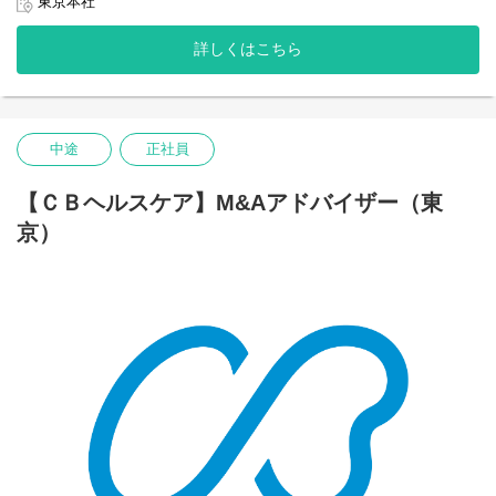
東京本社
日本が超高齢化社会に突入する今、高齢者の住宅事業は、
日本の深刻な社会問題となっています。
詳しくはこちら
当社が提唱する「年金収入で暮らせる高齢者向け住宅」を軸に、
各地の地域包括ケアシステムを作り上げてみませんか？
新たなヘルスケア領域の事業を考えてみたものの良い案が浮かば
ない。
中途
正社員
どのように市場を開拓をしていけばよいかわからない。
このようなお悩みを持つ医業経営者に対し、新規事業として、地
域ニーズに合った高齢者向け住宅の立上げ支援を行います。
【ＣＢヘルスケア】M&Aアドバイザー（東
立地選定・事業計画・資金調達・経営まで、一気通貫で支援する
京）
コンサルティングポジションです。
【具体的には】
■ 新規顧客開拓
・医業経営者（クライアント候補）への提案営業
※当社セミナー参加者やアライアンス先からの紹介者が主な対
象
■不動産会社等との折衝（土地開発）
■事業計画の作成
■資金調達のサポート
■人員計画の作成と実行サポート
■営業戦略の作成と実行サポート
■ドミナント展開の提案
■事業多角化の提案