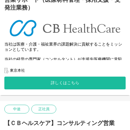
「変更範囲：会社の定める業務」
当社は常駐型の経営支援を基本としているため、支援先の経営が
発注業務）
改善した際には、次の支援先の所在地によっては将来的に転勤と
なる可能性があります。
当社は医療・介護・福祉業界の課題解決に貢献することをミッシ
ョンとしています。
当社の経営の専門家（コンサルタント）が支援先医療機関に常駐
し、医療法人の経営を包括的に支援します。
東京本社
【仕事内容】
詳しくはこちら
当社が支援する医療・介護関連事業所の運営サポート業務を担当
していただきます。
■医療材料のデータベース管理
・医療材料の情報整理およびデータベース化
中途
正社員
・材料ごとの使用状況や売上データの集計
・各支援先における材料使用実績の管理
【ＣＢヘルスケア】コンサルティング営業
■採用支援業務