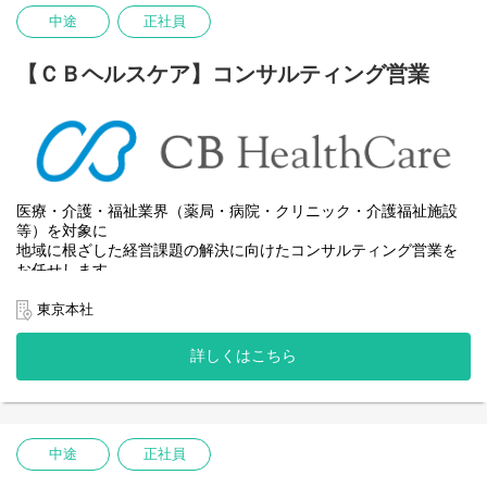
2026年4月に当社を存続会社、旧 株式会社ＣＢコンサルティン
中途
正社員
グ、旧 株式会社ＣＢリサーチ、旧 株式会社ＣＢパートナーズ、旧
株式会社ＣＢメディカルを消滅会社とした吸収合併を行いまし
た。あわせて、本合併を機に、当社の社名を「株式会社ＣＢヘル
【ＣＢヘルスケア】コンサルティング営業
スケア」に変更いたしました。
各事業部のノウハウやあらゆる力を発揮し、医療・介護・福祉業
界に寄り添い続け多様化する経営課題を解決まで導く
『One&Only』の総合エージェント集団を目指します。
今回は、医療業界に特化したM&A仲介事業を中心としたコンサル
医療・介護・福祉業界（薬局・病院・クリニック・介護福祉施設
ティング営業職を募集致します。
等）を対象に
地域に根ざした経営課題の解決に向けたコンサルティング営業を
【仕事内容】
お任せします。
薬局M&A仲介、医療M&A仲介、介護M&A仲介、障害福祉M&A仲
介、薬剤師承継開業支援、医師承継開業支援等
東京本社
【具体的には･･･】
昨今、医療機関や介護事業者の倒産が増加傾向となっているニュ
■ 新規顧客開拓
ースをよく見るようになりましたが、当社は、日本の医療・介
詳しくはこちら
・医療・介護福祉施設への架電、訪問、ウェビナー開催
護・福祉業界ひいては、社会保障制度が永続するための支援をM＆
・地域ネットワークを活かしたアプローチによる提案営業
A・事業承継という手法を通じて2012年2月より行ってまいりまし
た。
■ M&A（事業承継支援）
・後継者不在などの課題に対し、売手・買手のマッチングからＰ
M＆Aが一般化され、同業を営む企業が増加する中、当社は、累計
中途
正社員
ＭＩまで対応
1,250件以上の実績があり、上場企業の公表資料等と比較してもト
ップクラスの件数実績を維持し続けています。