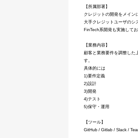
【所属部署】
クレジットの開発をメイン
大手クレジットユーザのシ
FinTech系開発も実施して
【業務内容】
顧客と業務要件を調整した
す。
具体的には
1)要件定義
2)設計
3)開発
4)テスト
5)保守・運用
【ツール】
GitHub / Gitlab / Slack / T