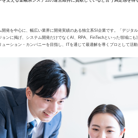
中を支える金融系システムの運営維持に貢献していると言う満足感を得
ム開発を中心に、幅広い業界に開発実績のある独立系SI企業です。「デジタ
ョンに掲げ、システム開発だけでなくAI、RPA、FinTechといった領域に
リューション・カンパニーを目指し、ITを通じて最適解を導くプロとして活