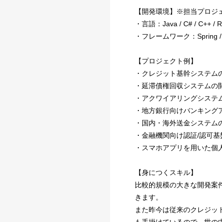
【開発環境】※担当プロジ
・言語：Java / C# / C++ / Ruby
・フレームワーク：Spring / Play F
【プロジェクト例】
・クレジット基幹システムの
・延滞債権回収システムの開
・アクワイアリングシステ
・地方銀行向けバンキング
・国内・海外送金システム
・金融機関向け認証/認可基
・スマホアプリを用いた個
【身につくスキル】
比較的規模の大きな開発案
きます。
また昨今は従来のクレジット