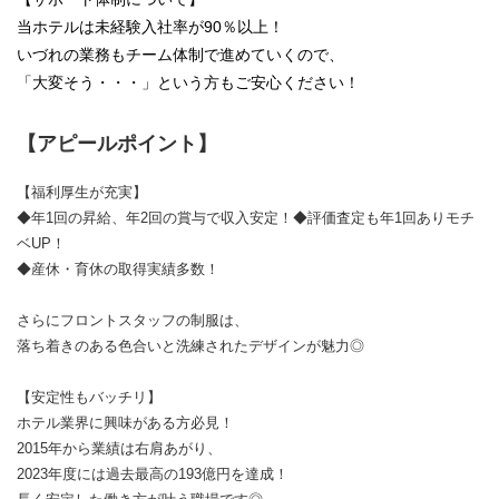
当ホテルは未経験入社率が90％以上！
いづれの業務もチーム体制で進めていくので、
「大変そう・・・」という方もご安心ください！
【アピールポイント】
【福利厚生が充実】
◆年1回の昇給、年2回の賞与で収入安定！◆評価査定も年1回ありモチ
ベUP！
◆産休・育休の取得実績多数！
さらにフロントスタッフの制服は、
落ち着きのある色合いと洗練されたデザインが魅力◎
【安定性もバッチリ】
ホテル業界に興味がある方必見！
2015年から業績は右肩あがり、
2023年度には過去最高の193億円を達成！