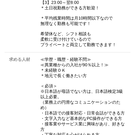
【3】23:00～翌8:00
＊土日祝勤務ができる方歓迎！
＊平均残業時間は月10時間以下なので
無理なく勤務も可能です！
希望休など、シフト相談も
柔軟に受け付けているので
プライベートと両立して勤務できます！
求める人材
≪学歴・職歴・経験不問≫
≪異業種からの入社が90％以上！≫
＊未経験ＯＫ
＊地元で長く働きたい方
＜必須＞
※日本語が母語でない方は、日本語検定3級
以上必要。
（業務上の円滑なコミュニケーションのた
め）
・日本語での接客対応・日常会話ができる方
・文字入力など基本的なPC操作ができる方
・接客業やサービス業に興味があり、好きな
方
・丁寧な対応を心がけられる方