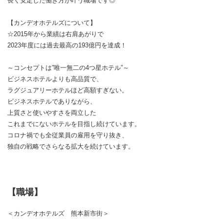
長く安定した働き方が叶う職場です◎
【カンデオホテルズについて】
☆2015年から業績は右肩あがりで
2023年度には過去最高の193億円を達成！
～コンセプトは”唯一無二の4つ星ホテル”～
ビジネスホテルよりも高品質で、
ラグジュアリーホテルほど高額すぎない。
ビジネスホテルでありながら、
上質さと使いやすさを両立した
これまでにないホテルを目指し続けています。
コロナ禍でも全従業員の雇用を守り抜き、
独自の戦略でさらなる拡大を続けています。
【職場】
＜カンデオホテルズ 熊本新市街＞