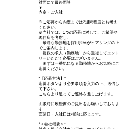
対面にて最終面談
▼
内定・ご入社
※ご応募から内定までは2週間程度とお考え
ください。
※当社では、1つの応募に対して、ご希望や
現住所を考慮し、
最適な勤務地を採用担当がヒアリングの上
でご案内します。
複数の求人（勤務地）から重複してエント
リーいただく必要はございません。
まずは一番気になる勤務地からお気軽にご
応募ください。
*【応募方法】*
応募ボタンより必要事項を入力の上、送信し
て下さい。
こちらより追ってご連絡を差し上げます。
面談時に履歴書のご提出をお願いしておりま
す
面談日・入社日は相談に応じます。
*＜会社概要＞*
社名：株式会社カンデオ・ホスピタリティ・