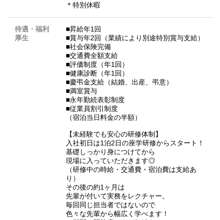
＊特別休暇
待遇・福利
■昇給年1回
厚生
■賞与年2回（業績により別途特別賞与支給）
■社会保険完備
■交通費全額支給
■評価制度（年1回）
■健康診断（年1回）
■慶弔金支給（結婚、出産、弔意）
■満室賞与
■永年勤続表彰制度
■従業員割引制度
（宿泊当日料金の半額）
【未経験でも安心の研修体制】
入社初日は1泊2日の座学研修からスタート！
基礎しっかり身につけてから
現場に入っていただきます◎
（研修中の時給・交通費・宿泊費は支給あ
り）
その後の約1ヶ月は
先輩が付いて実務をレクチャー。
毎回同じ担当者ではないので
色々な先輩から幅広く学べます！