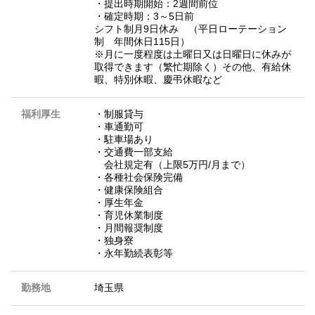
・提出時期開始：2週間前位
・確定時期：3～5日前
シフト制月9日休み （平日ローテーション
制 年間休日115日）
※月に一度程度は土曜日又は日曜日に休みが
取得できます（繁忙期除く）その他、有給休
暇、特別休暇、慶弔休暇など
福利厚生
・制服貸与
・車通勤可
・駐車場あり
・交通費一部支給
会社規定有（上限5万円/月まで）
・各種社会保険完備
・健康保険組合
・厚生年金
・育児休業制度
・月間報奨制度
・独身寮
・永年勤続表彰等
勤務地
埼玉県