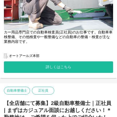
カー用品専門店での自動車検査員(正社員)のお仕事です。自動車車
検整備、その他検査や一般整備などの自動車の整備・検査が主な
業務内容です。
また、接客販売や発注、在庫の管理などの業務もあり、オートア
ールズの中心的な運営をお願いいたします。
オートアールズ本部
安心の福利厚生があるで技術を磨いてどんどん成長できる充実し
詳しくはこちら
た環境です！
私たちと一緒にオートアールズで自動車検査員として働きません
か？
自動車整備士
正社員
【全店舗にて募集】2級自動車整備士｜正社員
| まずはカジュアル面談にお越しください！＊