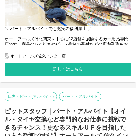
＼ パート・アルバイトでも充実の福利厚生 ／
オートアールズは北関東を中心に62店舗を展開するカー用品専門
店です。商品のレジ打ちやピット作業の受付などの店内業務をお
任せします。お客様との会話も多く、人と話すことが好きな方に
もオススメ！難しいことはなく、先輩スタッフが一から丁寧に教
オートアールズ佐久インター店
えるので未経験者でも安心。
詳しくはこちら
また、ベイシアグループの一員であるオートアールズは福利厚生
も充実！アルバイトでも有給休暇を取得しやすい環境が整ってい
ます♪
店内・ピット(アルバイト)
パート・アルバイト
ピットスタッフ｜パート・アルバイト【オイ
ル・タイヤ交換など専門的なお仕事に挑戦で
きるチャンス！更なるスキルＵＰを目指した
い方も歓迎です◎】オートアールズ 佐久イン