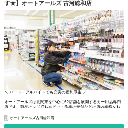
す★】オートアールズ 古河総和店
＼ パート・アルバイトでも充実の福利厚生 ／
オートアールズは北関東を中心に62店舗を展開するカー用品専門
店です。商品のレジ打ちやピット作業の受付などの店内業務をお
任せします。お客様との会話も多く、人と話すことが好きな方に
もオススメ！難しいことはなく、先輩スタッフが一から丁寧に教
オートアールズ古河総和店
えるので未経験者でも安心。