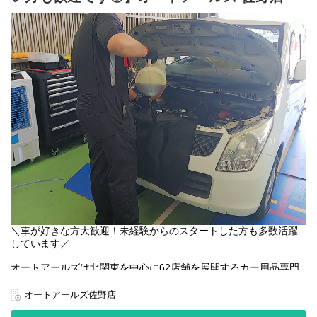
＼車が好きな方大歓迎！未経験からのスタートした方も多数活躍
しています／
オートアールズは北関東を中心に62店舗を展開するカー用品専門
店です。ピットスタッフとして、自動車のオイル交換やタイヤ交
換などのメンテナンス業務、オーディオなど電装品装着、またピ
オートアールズ佐野店
ットと呼ばれるメンテナンス工房の在庫管理なども担当していた