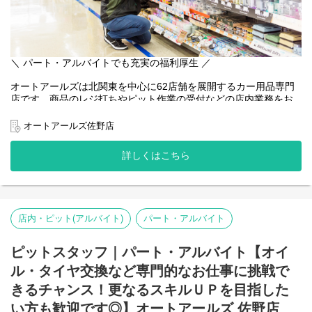
＼ パート・アルバイトでも充実の福利厚生 ／
オートアールズは北関東を中心に62店舗を展開するカー用品専門
店です。商品のレジ打ちやピット作業の受付などの店内業務をお
任せします。お客様との会話も多く、人と話すことが好きな方に
もオススメ！難しいことはなく、先輩スタッフが一から丁寧に教
オートアールズ佐野店
えるので未経験者でも安心。
詳しくはこちら
また、ベイシアグループの一員であるオートアールズは福利厚生
も充実！アルバイトでも有給休暇を取得しやすい環境が整ってい
ます♪
店内・ピット(アルバイト)
パート・アルバイト
ピットスタッフ｜パート・アルバイト【オイ
ル・タイヤ交換など専門的なお仕事に挑戦で
きるチャンス！更なるスキルＵＰを目指した
い方も歓迎です◎】オートアールズ 佐野店