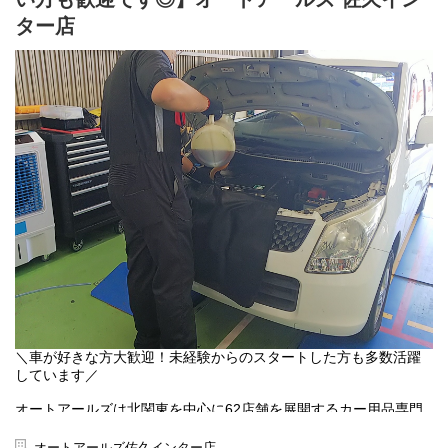
ター店
＼車が好きな方大歓迎！未経験からのスタートした方も多数活躍
しています／
オートアールズは北関東を中心に62店舗を展開するカー用品専門
店です。ピットスタッフとして、自動車のオイル交換やタイヤ交
換などのメンテナンス業務、オーディオなど電装品装着、またピ