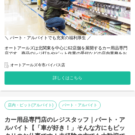
＼ パート・アルバイトでも充実の福利厚生 ／
オートアールズは北関東を中心に62店舗を展開するカー用品専門
店です。商品のレジ打ちやピット作業の受付などの店内業務をお
任せします。お客様との会話も多く、人と話すことが好きな方に
もオススメ！難しいことはなく、先輩スタッフが一から丁寧に教
オートアールズ今市バイパス店
えるので未経験者でも安心。
詳しくはこちら
また、ベイシアグループの一員であるオートアールズは福利厚生
も充実！アルバイトでも有給休暇を取得しやすい環境が整ってい
ます♪
店内・ピット(アルバイト)
パート・アルバイト
カー用品専門店のレジスタッフ｜パート・ア
ルバイト【「車が好き！」そんな方にもピッ