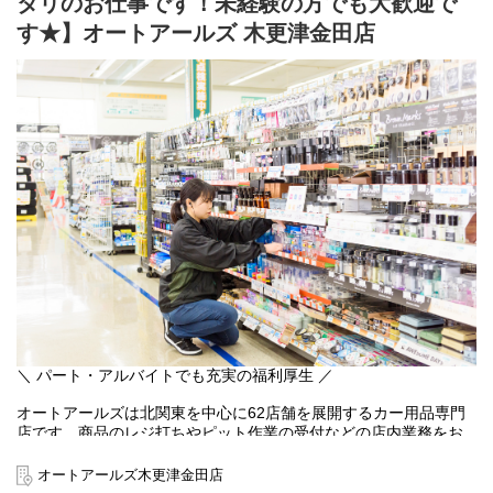
タリのお仕事です！未経験の方でも大歓迎で
す★】オートアールズ 木更津金田店
＼ パート・アルバイトでも充実の福利厚生 ／
オートアールズは北関東を中心に62店舗を展開するカー用品専門
店です。商品のレジ打ちやピット作業の受付などの店内業務をお
任せします。お客様との会話も多く、人と話すことが好きな方に
もオススメ！難しいことはなく、先輩スタッフが一から丁寧に教
オートアールズ木更津金田店
えるので未経験者でも安心。