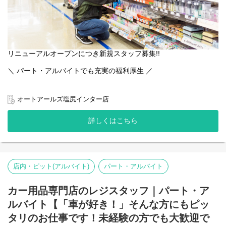
リニューアルオープンにつき新規スタッフ募集!!
＼ パート・アルバイトでも充実の福利厚生 ／
オートアールズは北関東を中心に62店舗を展開するカー用品専門
店です。商品のレジ打ちやピット作業の受付などの店内業務をお
オートアールズ塩尻インター店
任せします。お客様との会話も多く、人と話すことが好きな方に
もオススメ！難しいことはなく、先輩スタッフが一から丁寧に教
詳しくはこちら
えるので未経験者でも安心。
また、ベイシアグループの一員であるオートアールズは福利厚生
も充実！アルバイトでも有給休暇を取得しやすい環境が整ってい
ます♪
店内・ピット(アルバイト)
パート・アルバイト
カー用品専門店のレジスタッフ｜パート・ア
ルバイト【「車が好き！」そんな方にもピッ
タリのお仕事です！未経験の方でも大歓迎で