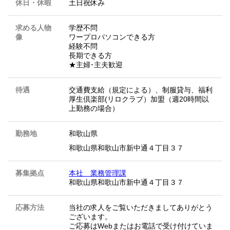
休日・休暇
土日祝休み
求める人物
学歴不問
像
ワープロパソコンできる方
経験不問
長期できる方
★主婦･主夫歓迎
待遇
交通費支給（規定による）、制服貸与、福利
厚生倶楽部(リロクラブ）加盟（週20時間以
上勤務の場合）
勤務地
和歌山県
和歌山県和歌山市新中通４丁目３７
募集拠点
本社 業務管理課
和歌山県和歌山市新中通４丁目３７
応募方法
当社の求人をご覧いただきましてありがとう
ございます。
ご応募はWebまたはお電話で受け付けていま