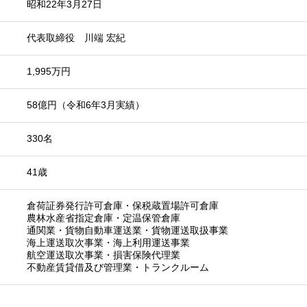
昭和22年3月27日
代表取締役 川端 宏紀
1,995万円
58億円（令和6年3月実績）
330名
41歳
倉荷証券発行許可倉庫・保税蔵置場許可倉庫
農林水産省指定倉庫・定温保管倉庫
通関業・貨物自動車運送業・貨物運送取扱事業
海上運送取次事業・海上利用運送事業
航空運送取次事業・損害保険代理業
不動産賃貸借及び管理業・トランクルーム