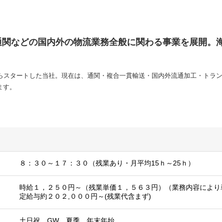
通関などの国内外の物流業務全般に関わる事業を展開。
からスタートした当社。現在は、通関・複合一貫輸送・国内外流通加工・トラ
ます。
８：３０～１７：３０（残業あり・月平均15ｈ～25ｈ）
時給１，２５０円～（残業単価１，５６３円）（業務内容により
定給与約２０２,０００円～(残業代含まず)
土日祝、GW、夏季、年末年始