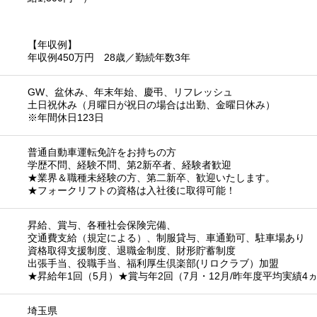
【年収例】
年収例450万円 28歳／勤続年数3年
GW、盆休み、年末年始、慶弔、リフレッシュ
土日祝休み（月曜日が祝日の場合は出勤、金曜日休み）
※年間休日123日
普通自動車運転免許をお持ちの方
学歴不問、経験不問、第2新卒者、経験者歓迎
★業界＆職種未経験の方、第二新卒、歓迎いたします。
★フォークリフトの資格は入社後に取得可能！
昇給、賞与、各種社会保険完備、
交通費支給（規定による）、制服貸与、車通勤可、駐車場あり
資格取得支援制度、退職金制度、財形貯蓄制度
出張手当、役職手当、福利厚生倶楽部(リロクラブ）加盟
★昇給年1回（5月）★賞与年2回（7月・12月/昨年度平均実績4
埼玉県