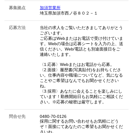
募集拠点
加須営業所
埼玉県加須市西ノ谷８０２－１
応募方法
当社の求人をご覧いただきましてありがとう
ございます。
ご応募はWebまたはお電話で受け付けていま
す。Webの場合は応募シートを入力の上、送
信ください。Web/電話とも別途面接日をご
連絡いたします。
〈1.応募〉Webまたはお電話から応募。
〈2.面接〉履歴書(写真貼付)をお持ちくださ
い。仕事内容や職場についてなど、気になる
ことやご希望はなんでもお聞かせください
ね。
〈3.採用〉あなたに会えることを楽しみにし
ています！勤務開始日もお気軽にご相談くだ
さい。※応募の秘密は厳守します。
問合せ先
0480-70-0126
採用に関するお問い合わせもお気軽にどう
ぞ！面接にてあなたのご希望もお聞かせくだ
さいね。