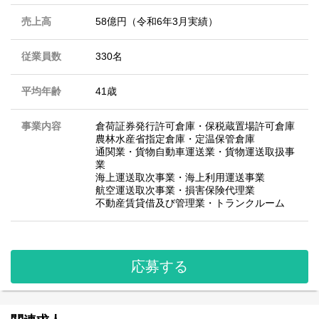
売上高
58億円（令和6年3月実績）
従業員数
330名
平均年齢
41歳
事業内容
倉荷証券発行許可倉庫・保税蔵置場許可倉庫
農林水産省指定倉庫・定温保管倉庫
通関業・貨物自動車運送業・貨物運送取扱事
業
海上運送取次事業・海上利用運送事業
航空運送取次事業・損害保険代理業
不動産賃貸借及び管理業・トランクルーム
応募する