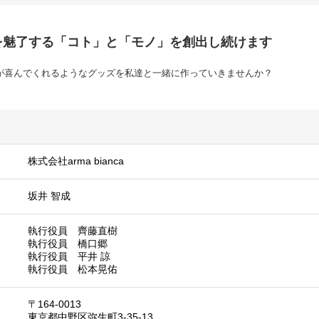
を魅了する「コト」と「モノ」を創出し続けます
が喜んでくれるようなグッズを私達と一緒に作っていきませんか？
株式会社arma bianca
坂井 智成
執行役員 齊藤直樹
執行役員 橋口郷
執行役員 平井 諒
執行役員 松本晃佑
〒164-0013
東京都中野区弥生町3-35-13