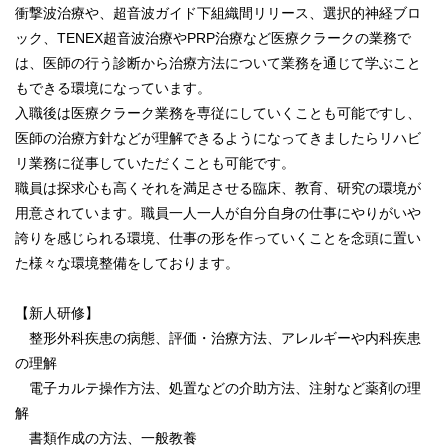
衝撃波治療や、超音波ガイド下組織間リリース、選択的神経ブロ
ック、TENEX超音波治療やPRP治療など医療クラークの業務で
は、医師の行う診断から治療方法について業務を通じて学ぶこと
もできる環境になっています。
入職後は医療クラーク業務を専従にしていくことも可能ですし、
医師の治療方針などが理解できるようになってきましたらリハビ
リ業務に従事していただくことも可能です。
職員は探求心も高くそれを満足させる臨床、教育、研究の環境が
用意されています。職員一人一人が自分自身の仕事にやりがいや
誇りを感じられる環境、仕事の形を作っていくことを念頭に置い
た様々な環境整備をしております。
【新人研修】
整形外科疾患の病態、評価・治療方法、アレルギーや内科疾患
の理解
電子カルテ操作方法、処置などの介助方法、注射など薬剤の理
解
書類作成の方法、一般教養