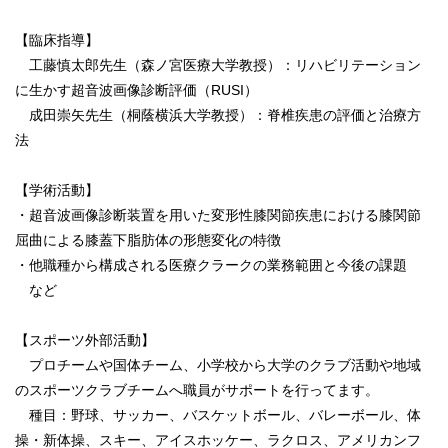
【臨床指導】
工藤慎太郎先生（森ノ宮医療大学教授）：リハビリテーション
に生かす超音波画像診断評価（RUSI）
成田崇矢先生（桐蔭横浜大学教授）：脊椎疾患の評価と治療方
法
【学術活動】
・超音波画像診断装置を用いた変形性膝関節疾患における膝関節
屈曲による膝蓋下脂肪体の形態変化の特徴
・他職種から構成される医療クラークの業務範囲と今後の課題
など
【スポーツ外部活動】
プロチームや国体チーム、小学校から大学のクラブ活動や地域
のスポーツクラブチームへ職員がサポートを行ってます。
種目：野球、サッカー、バスケットボール、バレーボール、体
操・新体操、スキー、アイスホッケー、ラクロス、アメリカンフ