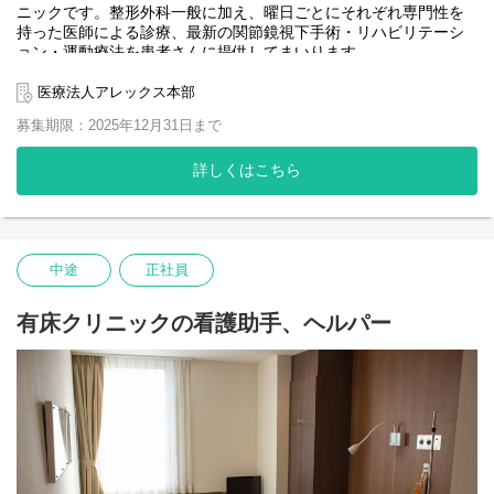
ニックです。整形外科一般に加え、曜日ごとにそれぞれ専門性を
持った医師による診療、最新の関節鏡視下手術・リハビリテーシ
ョン・運動療法を患者さんに提供してまいります。
グループ内オープンベッドで手術患者を受け入れグループ全体を
オンラインで結び短期入院を実現。さらには世界中の医療職とオ
医療法人アレックス本部
ンタイムで情報交換出来る次世代の病院を目指しています。また
募集期限：2025年12月31日まで
高度な関節鏡視下手術だけでなく､専門性の高いリハビリによりス
ポーツ選手から高齢者まで幅広くフォローしています｡
詳しくはこちら
【病棟看護体制】
看護師8名、クラーク1名、ヘルパー1名在籍（R5.7月時点）
病床数：19床（平均稼働率4割）
平均在院日数：4.2日
中途
正社員
【応募要件】
急性期看護や周術期看護の経験のある方歓迎します。
有床クリニックの看護助手、ヘルパー
【2022年度手術実績：652件】
【スポーツ外部活動】
プロチームや国体チーム、小学校から大学のクラブ活動や地域
のスポーツクラブチームへ職員がサポートを行ってます。
種目：野球、サッカー、バスケットボール、バレーボール、体
操・新体操、スキー、アイスホッケー、ラクロス、アメリカンフ
ットボール など