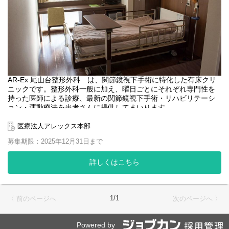
AR-Ex 尾山台整形外科 は、関節鏡視下手術に特化した有床クリ
ニックです。整形外科一般に加え、曜日ごとにそれぞれ専門性を
持った医師による診療、最新の関節鏡視下手術・リハビリテーシ
ョン・運動療法を患者さんに提供してまいります。
グループ内オープンベッドで手術患者を受け入れグループ全体を
オンラインで結び短期入院を実現。さらには世界中の医療職とオ
医療法人アレックス本部
ンタイムで情報交換出来る次世代の病院を目指しています。また
募集期限：2025年12月31日まで
高度な関節鏡視下手術だけでなく､専門性の高いリハビリによりス
ポーツ選手から高齢者まで幅広くフォローしています｡
詳しくはこちら
【在籍職員】
手術室看護助手2名
病棟ヘルパー1名
1/1
〈 前のページへ
次のページへ 〉
【2022年度手術実績：652件】
【スポーツ外部活動】
Powered by