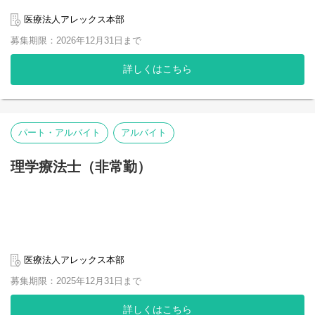
度を確認し、理学所見により、どのような動作で痛みが出るか評
・浅指屈筋損傷を発症した高校野球選手の治療成績：動的肘外反
価を行い、患者さんの症状に合わせた治療にあたります。原則リ
安定化に着目したリハビリテーション
医療法人アレックス本部
ハビリテーションを中心とした保存療法を行いますが、十分な効
・健常者における橈骨反回動脈血流速度の計測
募集期限：2026年12月31日まで
果が得られない場合には関節鏡視下手術を検討します。また体外
・サイレントマニュピレーション3ヶ月後の肩関節屈曲可動域に影
衝撃波治療や、超音波ガイド下組織間リリース、選択的神経ブロ
響を及ぼす肩関節可動域の特徴
詳しくはこちら
ック、TENEX超音波治療やPRP治療など医療クラークの業務で
・足底腱膜患者において後脛骨動脈血流速度は増大する
は、医師の行う診断から治療方法について業務を通じて学ぶこと
・骨癒合が遷延した上腕骨近位端骨折に対し，LIPUSを併用したこ
もできる環境になっています。
とで良好な骨癒合と機能改善を認めた一症例
入職後は医療クラーク業務を専従にしていくことも可能ですし、
・妊婦の腹直筋の形態的特徴が腰部骨盤帯痛に及ぼす影響につい
医師の治療方針などが理解できるようになってきましたらリハビ
て-妊娠週数に着目して-
リ業務に従事していただくことも可能です。
パート・アルバイト
アルバイト
など
職員は探求心も高くそれを満足させる臨床、教育、研究の環境が
【スポーツ外部活動】
用意されています。職員一人一人が自分自身の仕事にやりがいや
理学療法士（非常勤）
プロチームや国体チーム、小学校から大学のクラブ活動や地域
誇りを感じられる環境、仕事の形を作っていくことを念頭に置い
のスポーツクラブチームへ職員がサポートを行ってます。
た様々な環境整備をしております。
種目：野球、サッカー、バスケットボール、バレーボール、体
【新人研修】
操・新体操、スキー、アイスホッケー、ラクロス、アメリカンフ
整形外科疾患の病態、評価・治療方法、アレルギーや内科疾患
ットボール など
の理解
電子カルテ操作方法、処置などの介助方法、注射など薬剤の理
解
医療法人アレックス本部
書類作成の方法、一般教養
募集期限：2025年12月31日まで
【臨床指導】
工藤慎太郎先生（森ノ宮医療大学教授）：リハビリテーション
詳しくはこちら