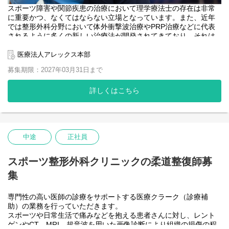
スポーツ障害や関節疾患の治療において理学療法士の存在は非常
に重要かつ、なくてはならない立場となっています。また、近年
では整形外科分野において体外衝撃波治療やPRP治療などに代表
されるように多くの新しい治療法が開発されてきており、それは
理学療法士にとっても存在意義が見直される大きなチャンスで
す。職員は探求心も高くそれを満足させる臨床、教育、研究の環
医療法人アレックス本部
境が用意されています。職員一人一人が自分自身の仕事や理学療
募集期限：2027年03月31日まで
法士という仕事にやりがいや誇りを感じられる環境、仕事の形を
作っていくことを念頭に置いた様々な環境整備をしております。
詳しくはこちら
【外部研修】
運動器理学療法アップデート講座
RUSI workshop
学術集会
キャダバー研修 など
中途
正社員
【臨床指導】
スポーツ整形外科クリニックの柔道整復師募
工藤慎太郎先生（森ノ宮医療大学教授）：リハビリテーション
に生かす超音波画像診断評価（RUSI）
集
成田崇矢先生（桐蔭横浜大学教授）：脊椎疾患の評価と治療方
法
専門性の高い医師の診療をサポートする医療クラーク（診療補
助）の業務を行っていただきます。
【学術活動】
スポーツや日常生活で痛みなどを抱える患者さんに対し、レント
・超音波画像診断装置を用いた下腿回線アライメント評価の妥当
ゲンやCT、MRI、超音波を用いた画像診断により組織の損傷の程
性：MRIとの相関関係