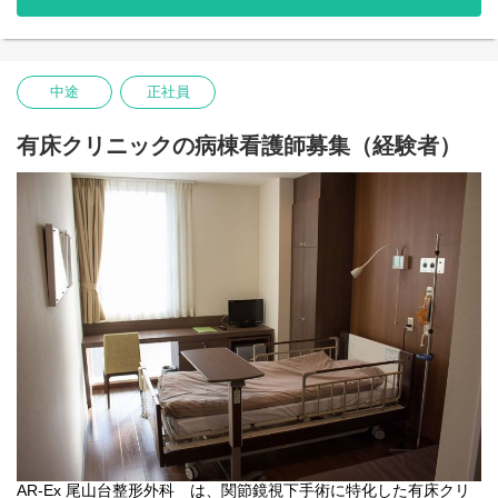
に生かす超音波画像診断評価（RUSI）
成田崇矢先生（桐蔭横浜大学教授）：脊椎疾患の評価と治療方
法
【学術活動】
中途
正社員
・超音波画像診断装置を用いた変形性膝関節疾患における膝関節
屈曲による膝蓋下脂肪体の形態変化の特徴
有床クリニックの病棟看護師募集（経験者）
・他職種から構成される医療クラークの業務範囲と今後の課題
など
【スポーツ外部活動】
プロチームや国体チーム、小学校から大学のクラブ活動や地域
のスポーツクラブチームへ職員がサポートを行ってます。
種目：野球、サッカー、バスケットボール、バレーボール、体
操・新体操、スキー、アイスホッケー、ラクロス、アメリカンフ
ットボール など
AR-Ex 尾山台整形外科 は、関節鏡視下手術に特化した有床クリ