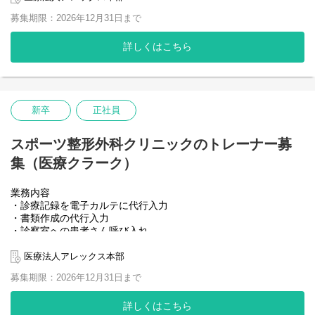
ハビリテーションを中心とした保存療法を行いますが、十分な効
募集期限：2026年12月31日まで
果が得られない場合には関節鏡視下手術を検討します。また体外
衝撃波治療や、超音波ガイド下組織間リリース、選択的神経ブロ
詳しくはこちら
ック、TENEX超音波治療やPRP治療など医療クラークの業務で
は、医師の行う診断から治療方法について業務を通じて学ぶこと
もできる環境になっています。
入職後は医療クラーク業務を専従にしていくことも可能ですし、
医師の治療方針などが理解できるようになってきましたらリハビ
リ業務に従事していただくことも可能です。
新卒
正社員
職員は探求心も高くそれを満足させる臨床、教育、研究の環境が
用意されています。職員一人一人が自分自身の仕事にやりがいや
スポーツ整形外科クリニックのトレーナー募
誇りを感じられる環境、仕事の形を作っていくことを念頭に置い
た様々な環境整備をしております。
集（医療クラーク）
【新人研修】
業務内容
整形外科疾患の病態、評価・治療方法、アレルギーや内科疾患
・診療記録を電子カルテに代行入力
の理解
・書類作成の代行入力
電子カルテ操作方法、処置などの介助方法、注射など薬剤の理
・診察室への患者さん呼び入れ
解
・レントゲン室やリハビリ室への案内
書類作成の方法、一般教養
・患者さんの足や手を支える（ギプスを巻くときなど） など
医療法人アレックス本部
※一般的なPCスキル（Word・Excel）があれば問題ありません。
【臨床指導】
募集期限：2026年12月31日まで
工藤慎太郎先生（森ノ宮医療大学教授）：リハビリテーション
オフの日は副業として、
に生かす超音波画像診断評価（RUSI）
クリニック併設のトレーニング施設でパーソナルトレーニング業
詳しくはこちら
成田崇矢先生（桐蔭横浜大学教授）：脊椎疾患の評価と治療方