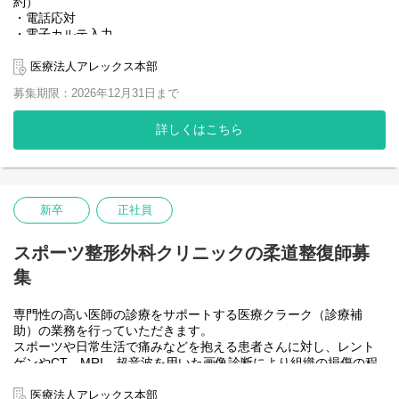
約）
に生かす超音波画像診断評価（RUSI）
・電話応対
成田崇矢先生（桐蔭横浜大学教授）：脊椎疾患の評価と治療方
・電子カルテ入力
法
・レセプト業務
・書類作成 など
医療法人アレックス本部
【学術活動】
・超音波画像診断装置を用いた下腿回線アライメント評価の妥当
募集期限：2026年12月31日まで
性：MRIとの相関関係
・浅指屈筋損傷を発症した高校野球選手の治療成績：動的肘外反
詳しくはこちら
安定化に着目したリハビリテーション
・健常者における橈骨反回動脈血流速度の計測
・サイレントマニュピレーション3ヶ月後の肩関節屈曲可動域に影
響を及ぼす肩関節可動域の特徴
・足底腱膜患者において後脛骨動脈血流速度は増大する
新卒
正社員
・骨癒合が遷延した上腕骨近位端骨折に対し，LIPUSを併用したこ
とで良好な骨癒合と機能改善を認めた一症例
スポーツ整形外科クリニックの柔道整復師募
・妊婦の腹直筋の形態的特徴が腰部骨盤帯痛に及ぼす影響につい
て-妊娠週数に着目して-
集
など
【スポーツ外部活動】
専門性の高い医師の診療をサポートする医療クラーク（診療補
プロチームや国体チーム、小学校から大学のクラブ活動や地域
助）の業務を行っていただきます。
のスポーツクラブチームへ職員がサポートを行ってます。
スポーツや日常生活で痛みなどを抱える患者さんに対し、レント
種目：野球、サッカー、バスケットボール、バレーボール、体
ゲンやCT、MRI、超音波を用いた画像診断により組織の損傷の程
操・新体操、スキー、アイスホッケー、ラクロス、アメリカンフ
度を確認し、理学所見により、どのような動作で痛みが出るか評
ットボール など
価を行い、患者さんの症状に合わせた治療にあたります。原則リ
医療法人アレックス本部