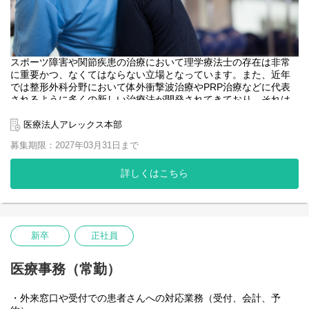
スポーツ障害や関節疾患の治療において理学療法士の存在は非常
に重要かつ、なくてはならない立場となっています。また、近年
では整形外科分野において体外衝撃波治療やPRP治療などに代表
されるように多くの新しい治療法が開発されてきており、それは
理学療法士にとっても存在意義が見直される大きなチャンスで
す。職員は探求心も高くそれを満足させる臨床、教育、研究の環
医療法人アレックス本部
境が用意されています。職員一人一人が自分自身の仕事や理学療
募集期限：2027年03月31日まで
法士という仕事にやりがいや誇りを感じられる環境、仕事の形を
作っていくことを念頭に置いた様々な環境整備をしております。
詳しくはこちら
【新人研修】
座学：整形外科疾患の病態、手術方法、超音波を用いた理学療
法評価、基本的なリハビリテーション
実技：触診、理学療法評価、超音波を用いた理学療法評価、超
音波ガイド下徒手療法、患者さんを想定したリハビリテーション
新卒
正社員
症例検討会
一般教養
医療事務（常勤）
【臨床指導】
・外来窓口や受付での患者さんへの対応業務（受付、会計、予
工藤慎太郎先生（森ノ宮医療大学教授）：リハビリテーション