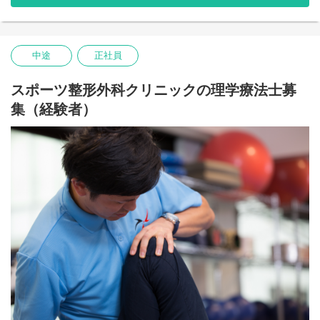
務(全身機能改善/コンディショニング)に挑戦することができま
法
す。
またスポーツ外部活動に興味のある方は、他職員のスポーツ外部
【学術活動】
活動への帯同、メディカルチェックへの参加、外部活動研修(座学/
・超音波画像診断装置を用いた変形性膝関節疾患における膝関節
実技)などが受けられます。
中途
正社員
屈曲による膝蓋下脂肪体の形態変化の特徴
・他職種から構成される医療クラークの業務範囲と今後の課題
など
スポーツ整形外科クリニックの理学療法士募
集（経験者）
【スポーツ外部活動】
プロチームや国体チーム、小学校から大学のクラブ活動や地域
のスポーツクラブチームへ職員がサポートを行ってます。
種目：野球、サッカー、バスケットボール、バレーボール、体
操・新体操、スキー、アイスホッケー、ラクロス、アメリカンフ
ットボール など