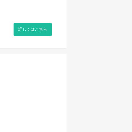
詳しくはこちら
ジションです。担当エリアの
のために取り組んでいただき
や実行が可能なリーダーシッ
や保育園運営のサポートをお
。