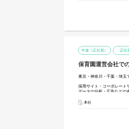
中途（正社員）
正社
保育園運営会社での
東京・神奈川・千葉・埼玉
採用サイト・コーポレート
データの分析・広告などの
をもってご勤務いただく予
また、各種打ち手だけでな
本社
第1号のマーケターとして