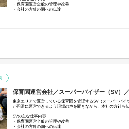
・保育園運営全般の管理や改善
・会社の方針の園への伝達
・施設長（園長）のサポート
・行政からの連絡への対応
・事故やクレームの対応
・採用面接の対応
・保育のサポート
・SV会議への参加
これまでの保育士としての経験や知識を発揮していただけるポ
保育園の経営を良くするために、人員配置や採用、入園や定着
ます。他エリアのSVとも連携し、より良い保育園の運営に提案
プ能力が求められる裁量の大きい役職です。
まずはフェリーチェの運営に慣れていただくため、施設長業務
員
願いいたします。
埼玉エリアの保育園
保育園運営会社／スーパーバイザー（SV）
・フェリーチェ 鳩ヶ谷園
・フェリーチェ 東川口園
東京エリアで運営している保育園を管理するSV（スーパーバイ
・フェリーチェ 蕨園
が円滑に運営できるよう現場の声を聞きながら、本社の方針も
・フェリーチェ 蕨Ⅱ園
SVの主な仕事内容
・フェリーチェ 和光園
・保育園運営全般の管理や改善
・フェリーチェ 和光Ⅱ園
・会社の方針の園への伝達
・フェリーチェ 朝霞園