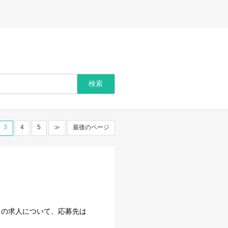
3
4
5
≫
最後のページ
ェの求人について、応募先は