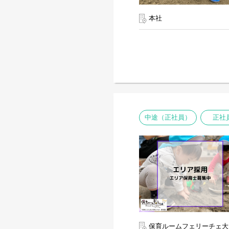
本社
中途（正社員）
正社
保育ルームフェリーチェ大