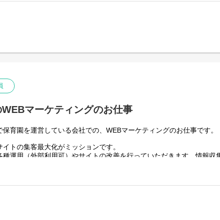
【主な仕事内容】
・開園準備…登園前の園内清掃、整備
・登園…保護者と子どもたちをお迎え
・昼食準備・昼食…食事の準備と介助
・お昼寝…ねかしつけ、見守り
・降園…お迎えにきた保護者へのご対応、伝達・相談
員
WEBマーケティングのお仕事
で保育園を運営している会社での、WEBマーケティングのお仕事です。
サイトの集客最大化がミッションです。
各種運用（外部利用可）やサイトの改善を行っていただきます。情報収
定です。
く、新規サイトの開発など必要な施策はどんどんチャレンジしていきた
一緒にやっていただける方お待ちしています！