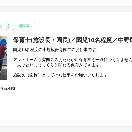
【主な仕事内容】
・開園準備…登園前の園内清掃、整備
・登園…保護者と子どもたちをお迎え
・昼食準備・昼食…食事の準備と介助
・お昼寝…ねかしつけ、見守り
員
施設長
・降園…お迎えにきた保護者へのご対応、伝達・相談
保育士(施設長・園長)／園児10名程度／中
園児10名程度の小規模保育園でのお仕事です。
アットホームな雰囲気のあたたかい保育園を一緒につくりませ
一人ひとりにじっくりと関わる保育ができます。
施設長（園長）としてのお仕事をお願いいたします。
役職未経験の方でチャレンジしたい方も大歓迎です！
野新橋園
・保育業務
・保護者対応
・スタッフ育成
・シフト作成
・書類対応
・行政対応 他
しっかりサポートがあるので安心です。