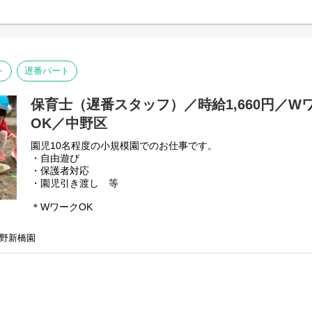
ト
遅番パート
保育士（遅番スタッフ）／時給1,660円／W
OK／中野区
園児10名程度の小規模園でのお仕事です。
・自由遊び
・保護者対応
・園児引き渡し 等
＊WワークOK
＊勤務日数相談OK
野新橋園
園名 ：保育ルームフェリーチェ中野新橋園
業態 ：企業主導型保育園
定員 ：18名（0歳-3名 1歳-7名 2歳-8名）
保育時間：月～土曜日 7:30～20:30