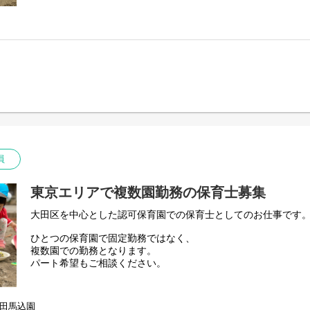
・施設長（園長）のサポート
・フェリーチェ 新座園
・行政からの連絡への対応
・フェリーチェ 病児保育室にじのへや
・事故やクレームの対応
・採用面接の対応
・保育のサポート
・SV会議への参加
これまでの保育士としての経験や知識を発揮していただけるポ
保育園の経営を良くするために、人員配置や採用、入園や定着
ます。他エリアのSVとも連携し、より良い保育園の運営に提案
プ能力が求められる裁量の大きい役職です。
まずはフェリーチェの運営に慣れていただくため、施設長業務
員
願いいたします。
東京エリアの保育園
東京エリアで複数園勤務の保育士募集
・フェリーチェ 目黒園
・フェリーチェ 大田馬込園
大田区を中心とした認可保育園での保育士としてのお仕事です
・フェリーチェ 練馬中村橋園
ひとつの保育園で固定勤務ではなく、
・フェリーチェ 中野新橋園
複数園での勤務となります。
・フェリーチェ 稲城長沼園
パート希望もご相談ください。
園ごとに雰囲気等も違うため、働き甲斐もたくさん！
田馬込園