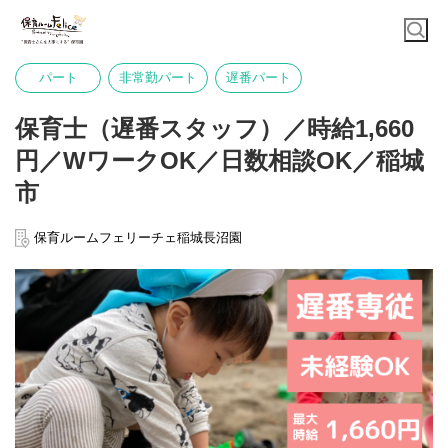
パート
非常勤パート
遅番パート
保育士（遅番スタッフ）／時給1,660
円／WワークOK／日数相談OK／稲城
市
保育ルームフェリーチェ稲城長沼園