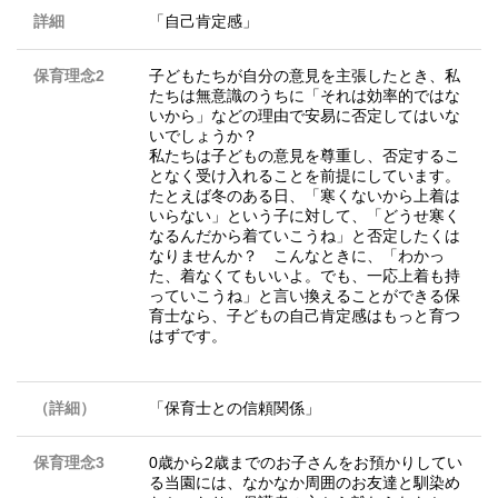
詳細
「自己肯定感」
保育理念2
子どもたちが自分の意見を主張したとき、私
たちは無意識のうちに「それは効率的ではな
いから」などの理由で安易に否定してはいな
いでしょうか？
私たちは子どもの意見を尊重し、否定するこ
となく受け入れることを前提にしています。
たとえば冬のある日、「寒くないから上着は
いらない」という子に対して、「どうせ寒く
なるんだから着ていこうね」と否定したくは
なりませんか？ こんなときに、「わかっ
た、着なくてもいいよ。でも、一応上着も持
っていこうね」と言い換えることができる保
育士なら、子どもの自己肯定感はもっと育つ
はずです。
（詳細）
「保育士との信頼関係」
保育理念3
0歳から2歳までのお子さんをお預かりしてい
る当園には、なかなか周囲のお友達と馴染め