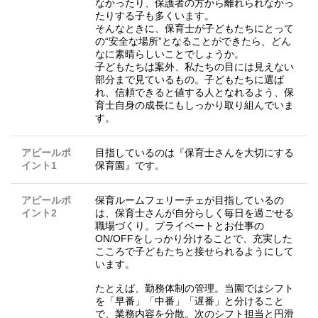
なかったり、保護者の方から離れられなかっ
たりする子も多くいます。
そんなときに、保育士が子どもたちにとって
の“安全な場所”となることができたら、どん
なに素晴らしいことでしょうか。
子どもたちは案外、私たちの目には見えない
部分まで見ているもの。子どもたちに選ば
れ、信頼できると値する人となれるよう、保
育士自身の成長にもしっかり取り組んでいま
す。
アピールポ
目指しているのは『保育士さんを大切にする
イント1
保育園』です。
アピールポ
保育ルームフェリーチェが目指しているの
イント2
は、保育士さんが自分らしく毎日を過ごせる
職場づくり。プライベートとお仕事の
ON/OFFをしっかり分けることで、充実した
こころで子どもたちと接せられるようにして
います。
たとえば、勤務体制の管理。当園ではシフト
を「早番」「中番」「遅番」と分けること
で、業務内容を分散。次のシフト担当と円滑