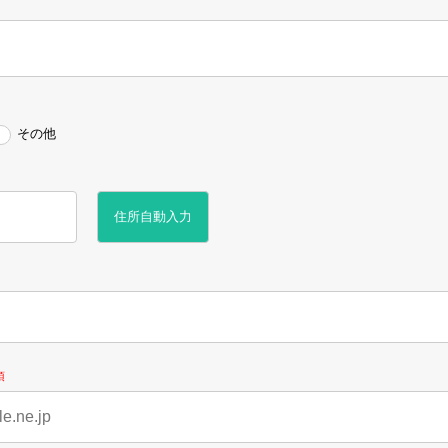
その他
住所自動入力
須