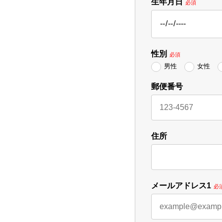
生年月日
必須
性別
必須
男性
女性
郵便番号
住所
メールアドレス1
必