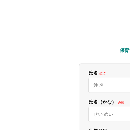
        保育士（遅番スタッフ）／時給1,660円／WワークOK／日数相談OK／稲城市

氏名
必須
氏名（かな）
必須