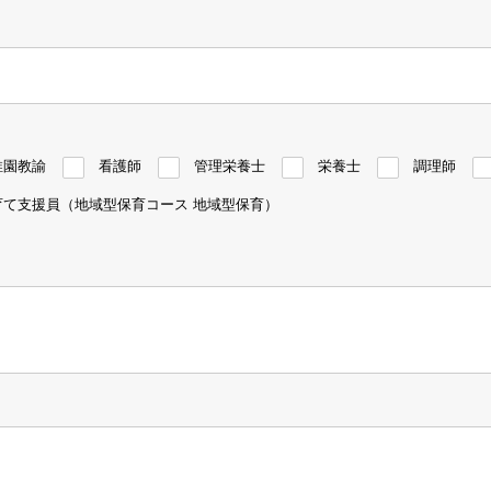
稚園教諭
看護師
管理栄養士
栄養士
調理師
育て支援員（地域型保育コース 地域型保育）