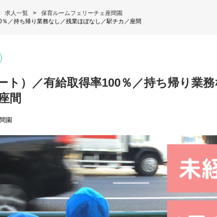
求人一覧
保育ルームフェリーチェ座間園
00％／持ち帰り業務なし／残業ほぼなし／駅チカ／座間
ート）／有給取得率100％／持ち帰り業
座間
間園