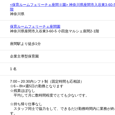
<保育ルームフェリーチェ座間Ⅱ園> 神奈川県座間市入谷東3-60-5
階
神奈川県
保育ルームフェリーチェ座間園
神奈川県座間市入谷東3-60-5 小田急マルシェ座間2-1階
座間駅より徒歩1分
企業主導型保育園
1 名
7:00～20:30内シフト制（固定時間も応相談）
☆6～8h×週5日の勤務となります
☆残業ほぼなし
平均して月に数時間程度でとても少ないです。
☆持ち帰り仕事なし
スタッフ同士で協力をして、できるだけ勤務時間内に業務が終
す。