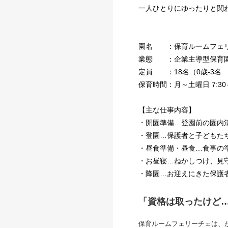
一人ひとりにゆったりと関
園名 ：保育ルームフェ
業態 ：企業主導型保育
定員 ：18名（0歳-3名 1
保育時間：月～土曜日 7:30～
【主な仕事内容】
・開園準備…登園前の園内
・登園…保護者と子どもた
・昼食準備・昼食…食事の
・お昼寝…ねかしつけ、見
・降園…お迎えにきた保護
「資格は取ったけど
保育ルームフェリーチェは、