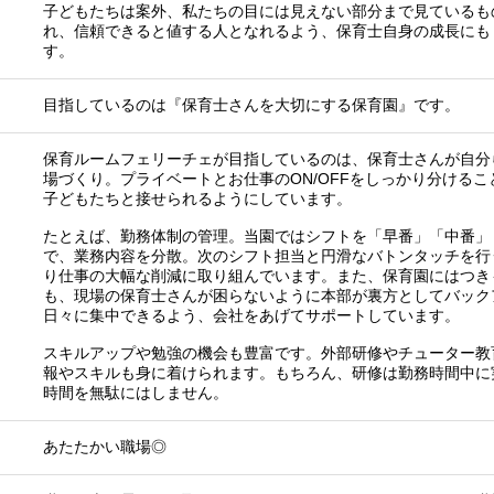
子どもたちは案外、私たちの目には見えない部分まで見ているも
れ、信頼できると値する人となれるよう、保育士自身の成長にも
す。
目指しているのは『保育士さんを大切にする保育園』です。
保育ルームフェリーチェが目指しているのは、保育士さんが自分
場づくり。プライベートとお仕事のON/OFFをしっかり分ける
子どもたちと接せられるようにしています。
たとえば、勤務体制の管理。当園ではシフトを「早番」「中番」
で、業務内容を分散。次のシフト担当と円滑なバトンタッチを行
り仕事の大幅な削減に取り組んでいます。また、保育園にはつき
も、現場の保育士さんが困らないように本部が裏方としてバック
日々に集中できるよう、会社をあげてサポートしています。
スキルアップや勉強の機会も豊富です。外部研修やチューター教
報やスキルも身に着けられます。もちろん、研修は勤務時間中に
時間を無駄にはしません。
あたたかい職場◎