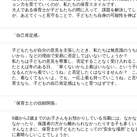
ョン力を育てていくのが、私たちの保育スタイルです。
大人である保育士が子どもたちの間に入って、課題を解決してし
が、あえてぐっと見守ることで、子どもたち自身の可能性を伸ば
「自己肯定感」
子どもたちが自分の意見を主張したとき、私たちは無意識のうち
いから」などの理由で安易に否定してはいないでしょうか？
私たちは子どもの意見を尊重し、否定することなく受け入れるこ
たとえば冬のある日、「寒くないから上着はいらない」という子
なるんだから着ていこうね」と否定したくはなりませんか？ こ
た、着なくてもいいよ。でも、一応上着も持っていこうね」と言
育士なら、子どもの自己肯定感はもっと育つはずです。
「保育士との信頼関係」
0歳から2歳までのお子さんをお預かりしている当園には、なか
なかったり、保護者の方から離れられなかったりする子も多くい
そんなときに、保育士が子どもたちにとっての“安全な場所”とな
に素晴らしいことでしょうか。