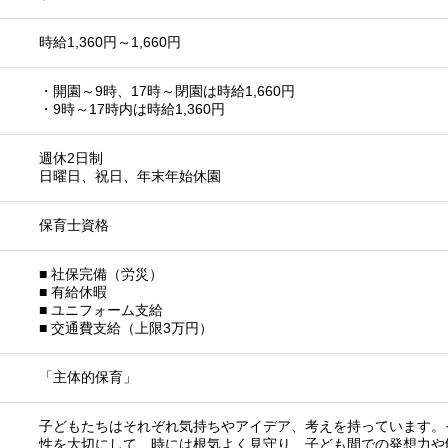
時給1,360円～1,660円
・開園～9時、17時～閉園は時給1,660円
・9時～17時内は時給1,360円
週休2日制
日曜日、祝日、年末年始休園
保育士資格
■ 社保完備（労災）
■ 有給休暇
■ ユニフォーム支給
■ 交通費支給（上限3万円）
「主体的保育」
子どもたちはそれぞれ気持ちやアイデア、考えを持っています。
性を大切にして、時には根気よく見守り、子ども間での発想力や