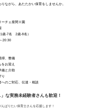
わりながら、あたたかい保育をしませんか。
リーチェ座間Ⅱ園
園
歳-7名 2歳-8名）
20:30
清掃、整備
ちをお迎え
準備と介助
守り
者へのご対応、伝達・相談
…」な実務未経験者さんも歓迎！
がんばりたい保育士さんを応援します！