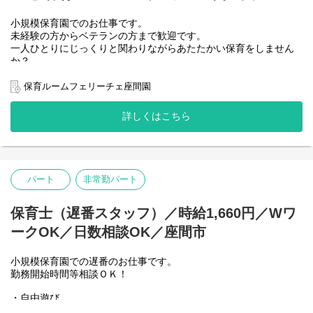
小規模保育園でのお仕事です。
未経験の方からベテランの方まで歓迎です。
一人ひとりにじっくりと関わりながらあたたかい保育をしません
か？
保育ルームフェリーチェ座間園
園名 ：保育ルームフェリーチェ座間Ⅱ園
詳しくはこちら
業態 ：企業主導型保育園
定員 ：18名（0歳-3名 1歳-7名 2歳-8名）
保育時間：月～土曜日 7:30～20:30
【主な仕事内容】
パート
非常勤パート
・開園準備…登園前の園内清掃、整備
・登園…保護者と子どもたちをお迎え
・昼食準備・昼食…食事の準備と介助
保育士（遅番スタッフ）／時給1,660円／Wワ
・お昼寝…ねかしつけ、見守り
ークOK／日数相談OK／座間市
・降園…お迎えにきた保護者へのご対応、伝達・相談
小規模保育園での遅番のお仕事です。
勤務開始時間等相談ＯＫ！
・自由遊び
・降園対応