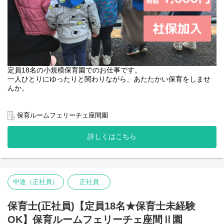
定員18名の小規模保育園でのお仕事です。
一人ひとりにゆったりと関わりながら、あたたかい保育をしませ
んか。
園名 ：保育ルームフェリーチェ座間Ⅱ園
保育ルームフェリーチェ座間園
業態 ：企業主導型保育園
定員 ：18名（0歳-3名 1歳-7名 2歳-8名）
詳しくはこちら
保育時間：月～土曜日 7:30～20:30
【主な仕事内容】
・開園準備…登園前の園内清掃、整備
・登園…保護者と子どもたちをお迎え
中途（正社員）
正社員
・昼食準備・昼食…食事の準備と介助
・お昼寝…ねかしつけ、見守り
・降園…お迎えにきた保護者へのご対応、伝達・相談
保育士(正社員)【定員18名★保育士未経験
OK】保育ルームフェリーチェ座間Ⅱ園