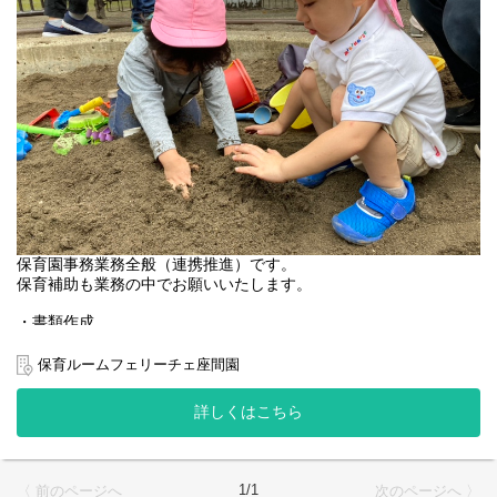
保育園事務業務全般（連携推進）です。
保育補助も業務の中でお願いいたします。
・書類作成
・行政対応
・保護者対応
保育ルームフェリーチェ座間園
・保育補助 他
詳しくはこちら
園名 ：保育ルームフェリーチェ座間Ⅱ園
業態 ：企業主導型保育園
1/1
〈 前のページへ
次のページへ 〉