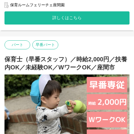
・清掃 等
保育ルームフェリーチェ座間園
＊ＷワークＯＫ
詳しくはこちら
＊ブランクＯＫ
＊未経験ＯＫ
園名 ：保育ルームフェリーチェ座間園
業態 ：小規模認可保育園
パート
早番パート
定員 ：18名（0歳-3名 1歳-7名 2歳-8名）
保育時間：月～土曜日 7:30～20:30
保育士（早番スタッフ）／時給2,000円／扶養
【主な仕事内容】
内OK／未経験OK／WワークOK／座間市
・開園準備…登園前の園内清掃、整備
・登園…保護者と子どもたちをお迎え
・昼食準備・昼食…食事の準備と介助
・お昼寝…ねかしつけ、見守り
・降園…お迎えにきた保護者へのご対応、伝達・相談