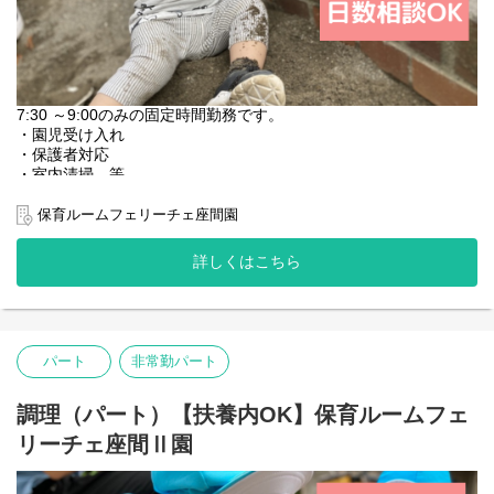
7:30 ～9:00のみの固定時間勤務です。
・園児受け入れ
・保護者対応
・室内清掃 等
保育ルームフェリーチェ座間園
＜小規模保育園なので、しっかりと保育に向き合えます＞
園名 ：保育ルームフェリーチェ座間Ⅱ園
詳しくはこちら
業態 ：企業主導型保育園
定員 ：18名（0歳-3名 1歳-7名 2歳-8名）
保育時間：月～土曜日 7:30～20:30
【主な仕事内容】
パート
非常勤パート
・開園準備…登園前の園内清掃、整備
・登園…保護者と子どもたちをお迎え
・昼食準備・昼食…食事の準備と介助
調理（パート）【扶養内OK】保育ルームフェ
・お昼寝…ねかしつけ、見守り
リーチェ座間Ⅱ園
・降園…お迎えにきた保護者へのご対応、伝達・相談