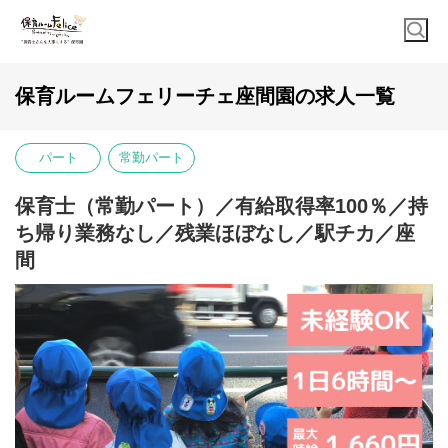
保育ルームフェリーチェ座間園の求人一覧
パート
常勤パート
保育士（常勤パート）／有給取得率100％／持
ち帰り業務なし／残業ほぼなし／駅チカ／座
間