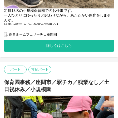
定員18名の小規模保育園でのお仕事です。
一人ひとりにゆったりと関わりながら、あたたかい保育をしませ
んか。
扶養の範囲内でお仕事が可能です。
保育ルームフェリーチェ座間園
園名 ：保育ルームフェリーチェ座間Ⅱ園
業態 ：企業主導型保育園
詳しくはこちら
定員 ：18名（0歳-3名 1歳-7名 2歳-8名）
保育時間：月～土曜日 7:30～20:30
【主な仕事内容】
・開園準備…登園前の園内清掃、整備
パート
常勤パート
・登園…保護者と子どもたちをお迎え
・昼食準備・昼食…食事の準備と介助
・お昼寝…ねかしつけ、見守り
保育園事務／座間市／駅チカ／残業なし／土
・降園…お迎えにきた保護者へのご対応、伝達・相談
日祝休み／小規模園