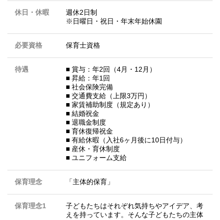
休日・休暇
週休2日制
※日曜日・祝日・年末年始休園
必要資格
保育士資格
待遇
■ 賞与：年2回（4月・12月）
■ 昇給：年1回
■ 社会保険完備
■ 交通費支給（上限3万円）
■ 家賃補助制度（規定あり）
■ 結婚祝金
■ 退職金制度
■ 育休復帰祝金
■ 有給休暇（入社6ヶ月後に10日付与）
■ 産休・育休制度
■ ユニフォーム支給
保育理念
「主体的保育」
保育理念1
子どもたちはそれぞれ気持ちやアイデア、考
えを持っています。そんな子どもたちの主体