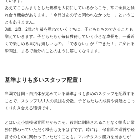
ています。
あえてこじんまりとした規模を大切にしているからこそ、常に全員と触
れ合う機会があります。「今日はあの子と関われなかった…」というこ
ともありません。
0歳、1歳、2歳と年齢を重ねていくうちに、子どもたちのできることも
増えていきます。子どもたちが毎日獲得していく小さな成長を、一番近
くで楽しめる喜びは嬉しいもの。「できない」が「できた！」に変わる
瞬間は、まるで自分のことのように嬉しくなります。
基準よりも多いスタッフ配置！
当園では国・自治体が定めている基準よりも多めのスタッフを配置する
ことで、スタッフ1人1人の負担を分散。子どもたちの成長や発達とじっ
くり向き合える環境です。
とはいえ小規模保育園だからこそ、役割に制限されることなく幅広い業
務に携わっていただく機会もあるはずです。時には、保育園の運営や経
営そのものに関わっていただくことも。マルチタスク能力を磨きなが