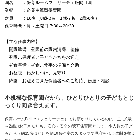
園名 ：保育ルームフェリーチェ座間Ⅱ園
業態 ：企業主導型保育園
定員 ：18名（0歳-3名 1歳-7名 2歳-8名）
保育時間：月～土曜日 7:30～20:30
【主な仕事内容】
・開園準備…登園前の園内清掃、整備
・登園…保護者と子どもたちをお迎え
・昼食準備・昼食…食事の準備と介助
・お昼寝…ねかしつけ、見守り
・降園…お迎えにきた保護者へのご対応、伝達・相談
小規模な保育園だから、ひとりひとりの子どもとじ
っくり向き合えます。
保育ルームFelice（フェリーチェ）でお預かりしているのは、主に0歳
～2歳のお子さんたち。安心・安全の認可保育園として、少人数の子ど
もたち（約15名ほど）を約10名程度のスタッフで見守られる体制を整え