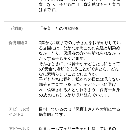
育士なら、子どもの自己肯定感はもっと育つ
はずです。
（詳細）
「保育士との信頼関係」
保育理念3
0歳から2歳までのお子さんをお預かりしてい
る当園には、なかなか周囲のお友達と馴染め
なかったり、保護者の方から離れられなかっ
たりする子も多くいます。
そんなときに、保育士が子どもたちにとって
の“安全な場所”となることができたら、どん
なに素晴らしいことでしょうか。
子どもたちは案外、私たちの目には見えない
部分まで見ているもの。子どもたちに選ば
れ、信頼される人となれるよう、保育士自身
の成長にもしっかり取り組んでいます。
アピールポ
目指しているのは『保育士さんを大切にする
イント1
保育園』です。
アピールポ
保育ルームフェリーチェが目指しているの