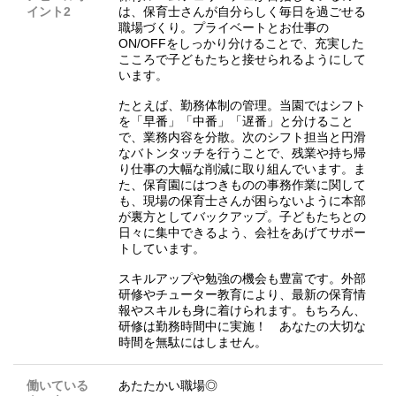
イント2
は、保育士さんが自分らしく毎日を過ごせる
職場づくり。プライベートとお仕事の
ON/OFFをしっかり分けることで、充実した
こころで子どもたちと接せられるようにして
います。
たとえば、勤務体制の管理。当園ではシフト
を「早番」「中番」「遅番」と分けること
で、業務内容を分散。次のシフト担当と円滑
なバトンタッチを行うことで、残業や持ち帰
り仕事の大幅な削減に取り組んでいます。ま
た、保育園にはつきものの事務作業に関して
も、現場の保育士さんが困らないように本部
が裏方としてバックアップ。子どもたちとの
日々に集中できるよう、会社をあげてサポー
トしています。
スキルアップや勉強の機会も豊富です。外部
研修やチューター教育により、最新の保育情
報やスキルも身に着けられます。もちろん、
研修は勤務時間中に実施！ あなたの大切な
時間を無駄にはしません。
働いている
あたたかい職場◎