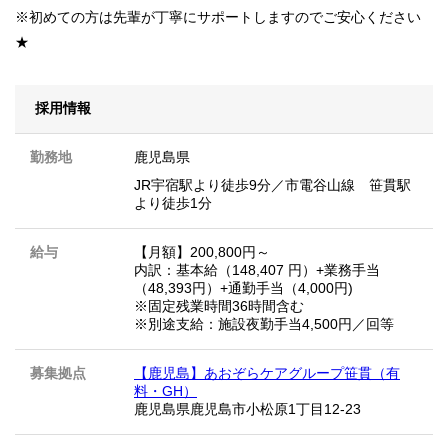
※初めての方は先輩が丁寧にサポートしますのでご安心ください
★
採用情報
勤務地
鹿児島県
JR宇宿駅より徒歩9分／市電谷山線 笹貫駅
より徒歩1分
給与
【月額】200,800円～
内訳：基本給（148,407 円）+業務手当
（48,393円）+通勤手当（4,000円)
※固定残業時間36時間含む
※別途支給：施設夜勤手当4,500円／回等
募集拠点
【鹿児島】あおぞらケアグループ笹貫（有
料・GH）
鹿児島県鹿児島市小松原1丁目12-23