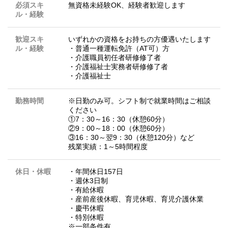
必須スキ
無資格未経験OK、経験者歓迎します
ル・経験
歓迎スキ
いずれかの資格をお持ちの方優遇いたします
ル・経験
・普通一種運転免許（AT可）方
・介護職員初任者研修修了者
・介護福祉士実務者研修修了者
・介護福祉士
勤務時間
※日勤のみ可。シフト制で就業時間はご相談
ください
①7：30～16：30（休憩60分）
②9：00～18：00（休憩60分）
③16：30～翌9：30（休憩120分）など
残業実績：1～5時間程度
休日・休暇
・年間休日157日
・週休3日制
・有給休暇
・産前産後休暇、育児休暇、育児介護休業
・慶弔休暇
・特別休暇
※一部条件有