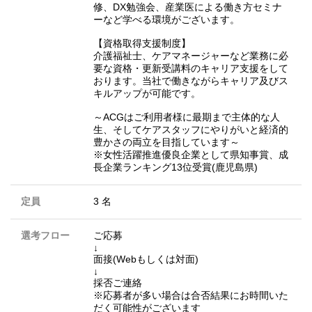
修、DX勉強会、産業医による働き方セミナ
ーなど学べる環境がございます。
【資格取得支援制度】
介護福祉士、ケアマネージャーなど業務に必
要な資格・更新受講料のキャリア支援をして
おります。当社で働きながらキャリア及びス
キルアップが可能です。
～ACGはご利用者様に最期まで主体的な人
生、そしてケアスタッフにやりがいと経済的
豊かさの両立を目指しています～
※女性活躍推進優良企業として県知事賞、成
長企業ランキング13位受賞(鹿児島県)
定員
3 名
選考フロー
ご応募
↓
面接(Webもしくは対面)
↓
採否ご連絡
※応募者が多い場合は合否結果にお時間いた
だく可能性がございます