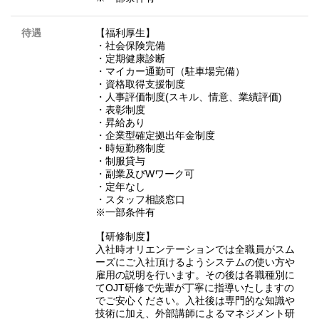
待遇
【福利厚生】
・社会保険完備
・定期健康診断
・マイカー通勤可（駐車場完備）
・資格取得支援制度
・人事評価制度(スキル、情意、業績評価)
・表彰制度
・昇給あり
・企業型確定拠出年金制度
・時短勤務制度
・制服貸与
・副業及びWワーク可
・定年なし
・スタッフ相談窓口
※一部条件有
【研修制度】
入社時オリエンテーションでは全職員がスム
ーズにご入社頂けるようシステムの使い方や
雇用の説明を行います。その後は各職種別に
てOJT研修で先輩が丁寧に指導いたしますの
でご安心ください。入社後は専門的な知識や
技術に加え、外部講師によるマネジメント研