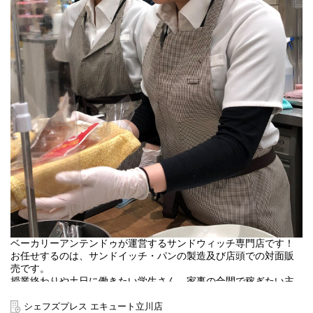
ベーカリーアンテンドゥが運営するサンドウィッチ専門店です！
お任せするのは、サンドイッチ・パンの製造及び店頭での対面販
売です。
授業終わりや土日に働きたい学生さん、家事の合間で稼ぎたい主
婦・主夫さん、生計をたてたいフリーターさん、みなさん歓迎い
たします！立川駅すぐの好立地で働き、仕事の前・仕事帰りには
シェフズプレス エキュート立川店