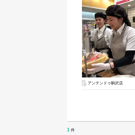
アンテンドゥ駒沢店
1
件