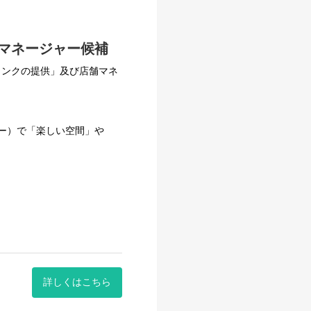
マネージャー候補
リンクの提供」及び店舗マネ
ー）で「楽しい空間」や
ます。ご来店いただいたお客
、毎月勉強会を行っていま
着ける...。
ださる店舗作りに生かされま
事です。
り組むことで、必ず大きな成
詳しくはこちら
ことが出来ます。現売の責任
せんか！