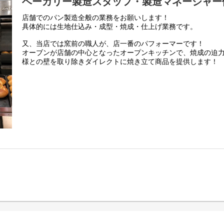
ベーカリー製造スタッフ・製造マネージャー
店舗でのパン製造全般の業務をお願いします！
具体的には生地仕込み・成型・焼成・仕上げ業務です。
又、当店では窯前の職人が、店一番のパフォーマーです！
オーブンが店舗の中心となったオープンキッチンで、焼成の迫
様との壁を取り除きダイレクトに焼き立て商品を提供します！
パン職人がＤＪのように、素材や製法のこだわり、美味しい食
会話をしながら、焼き立ての感動と楽しさを共有する空間「感
ーカリー」それがアンテンドゥです！
高い技術力の先輩からの指導、日々腕を磨くことで自らのキャ
か！