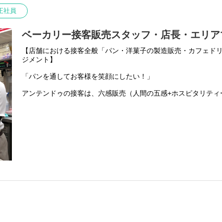
正社員
ベーカリー接客販売スタッフ・店長・エリア
【店舗における接客全般「パン・洋菓子の製造販売・カフェド
ジメント】
「パンを通してお客様を笑顔にしたい！」
アンテンドゥの接客は、六感販売（人間の五感+ホスピタリティ
「素敵なひととき」を感じて頂ける、最高の接客を目指してい
様に、パンのこだわり、美味しい食べ方等をお伝えできるよう
す。
商品知識を増やし、ディスプレーを勉強し、セールストークを身に
日々の頑張りは必ず店舗の隅々に行き届き、お客様が喜んでく
す。
アンテンドゥではパートアルバイトさんも大切な戦力です。
その方たちへの教育指導・シフト作成・人員配置も重要なお仕
信頼関係を作り、「ONE TEAM」となって目標達成に向け取
果を得ることが出来ます。
アンテンドゥでは頑張れば、年齢・年数に関係なく店長になる
者である店長経験によって、自らのキャリアアップを目指しま