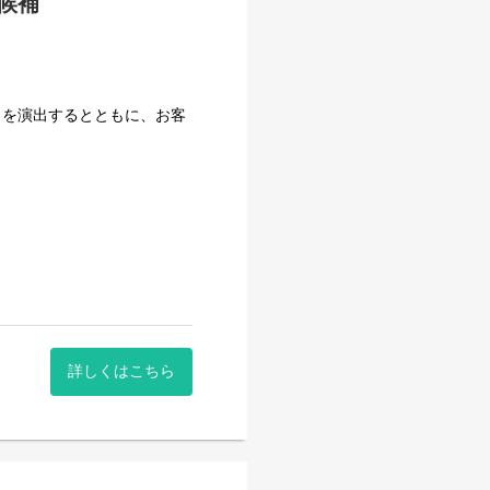
候補
力を演出するとともに、お客
べ方等をお伝えし、お客様と
動を創造する新しタイプのベ
リアアップを目指しません
詳しくはこちら