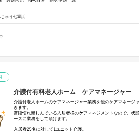
※事前の施設見学も可能ですので、お問い合わせください。
採用担当部署 本部総務課 (0138-48-7731)
んじゅう七重浜
で
員
介護付有料老人ホーム ケアマネージャー
介護付老人ホームのケアマネージャー業務を他のケアマネージ
きます。
普段慣れ親しんでいる入居者様のケアマネジメントなので、状
ーズに業務をして頂けます。
入居者25名に対して1ユニット介護。
介護士、看護師、機能訓練担当者、生活相談員と連携し、入居