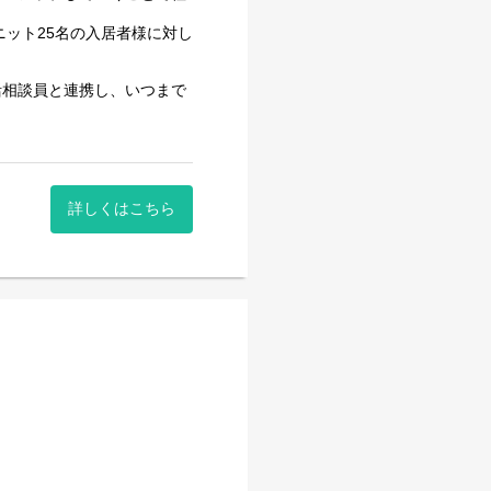
ニット25名の入居者様に対し
活相談員と連携し、いつまで
本として、食事・入浴・排泄
もすぐに馴染める職場です。
詳しくはこちら
もおすすめです。
緒に、ご利用者様の笑顔あふ
仕事もプライベートも充実し
行っております。