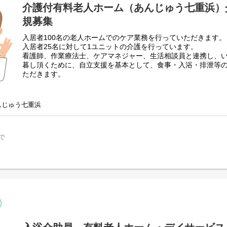
介護付有料老人ホーム（あんじゅう七重浜）
規募集
入居者100名の老人ホームでのケア業務を行っていただきます。
入居者25名に対して1ユニットの介護を行っています。
看護師、作業療法士、ケアマネジャー、生活相談員と連携し、
暮し頂くために、自立支援を基本として、食事・入浴・排泄等
ただきます。
スタッフ同士仲が良くアットホームな雰囲気なので、新人さん
頼れる先輩スタッフがしっかり指導をいたしますので未経験の
んじゅう七重浜
積んでいける環境です。
ご利用者様ひとりひとりに向き合い、真摯にケアできる方を募
一緒に、ご利用者様の笑顔あふれる日を支えていきませんか？
で
ご応募心よりお待ちしています。
☆職員同士も和気あいあいとしており、風通しの良い職場環境
☆事前の施設見学も可能ですので、お問い合わせください☆
採用担当部署 本社総務課 山上・佐々木(0138-48-7731)