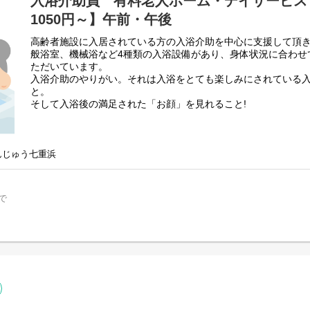
入浴介助員 有料老人ホーム・デイサービス【
1050円～】午前・午後
高齢者施設に入居されている方の入浴介助を中心に支援して頂
般浴室、機械浴など4種類の入浴設備があり、身体状況に合わせ
ただいています。
入浴介助のやりがい。それは入浴をとても楽しみにされている
と。
そして入浴後の満足された「お顔」を見れること!
また全身観察も行います。早期皮膚異常の発見や、処置経過な
す。
先輩職員が丁寧にご指導します。未経験の方も安心してお仕事
んじゅう七重浜
七重浜デイサービス・デイサービス凛（函館市金堀町）におい
しておりますので、どちらかお選びいただけます。
で