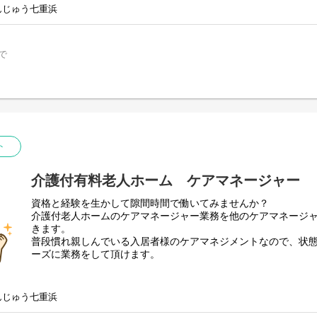
で安心してお暮し頂くために、自立支援を基本として、ケアマ
んじゅう七重浜
す。
スタッフ同士仲が良くアットホームな雰囲気なので、新人さん
頼れる先輩スタッフがしっかり指導をいたしますので未経験の
で
積んでいける環境です。
また積極的に有給休暇を取得して頂いておりますので、仕事も
ることと思います。
新型コロナウイルスの感染拡大による非常事態宣言は解除され
ト
き新型コロナウイルス対策をしっかりと行っております。
介護付有料老人ホーム ケアマネージャー
資格と経験を生かして隙間時間で働いてみませんか？
介護付老人ホームのケアマネージャー業務を他のケアマネージ
きます。
普段慣れ親しんでいる入居者様のケアマネジメントなので、状
ーズに業務をして頂けます。
入居者25名に対して1ユニット介護。
介護士、看護師、機能訓練担当者、生活相談員と連携し、入居
んじゅう七重浜
で安心してお暮し頂くために、自立支援を基本として、ケアマ
す。