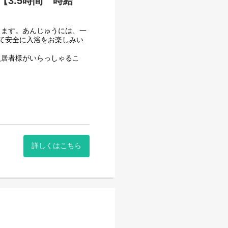
3.5時間 時給
きます。あんじゅうには、一
て安全に入浴をお楽しみい
入居者様がいらっしゃるこ
ども確認し看護師と連携しま
ができます。
ても入浴介助員の求人を募集
詳しくはこちら