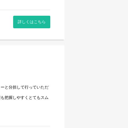
ネ業務を行っていただきま
もすぐに馴染める職場です。
方も、しっかり知識や経験を
詳しくはこちら
プライベートも充実して頂け
ましたが、当施設では引き続
ャーと分担して行っていただ
態も把握しやすくとてもスム
者様にいつまでもあんじゅう
ネ業務を行っていただきま