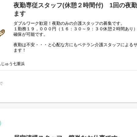
夜勤専従スタッフ(休憩２時間付) 1回の夜
ます
ダブルワーク歓迎！夜勤のみの介護スタッフの募集です。
１勤務１９，０００円（１６：３０～９：３０休憩２時間あり
確保が可能です。
夜勤は不安・・・と心配な方にもベテラン介護スタッフによる
ます！
また、10代から60代の方まで幅広い年齢の方が介護スタッフと
全くの未経験の方でも介護資格取得も支援しており、安心して
んじゅう七重浜
実施してます。
あんじゅう七重浜は自立支援・重度化防止をモットーに、口腔
寝介助・食堂誘導のサービス提供、ケア記録が主な業務となり
で
必要時にコール対応を行います。
様々な入居者様への対応となりますので、経験値が上がりスキ
サービスのない時間は、介護ステーションで簡単な事務処理を