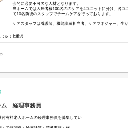
会的に必要不可欠な人材となります。
当ホームでは入居者様100名ののケアを4ユニットに分け、各ユ
て10名前後のスタッフでチームケアを行っております。
ケアスタッフは看護師、機能訓練担当者、ケアマネジャー、生
もあんじゅうでのお暮し頂くために、入居者様の自立支援を基
等の生活のサポートを行っていただきます。
んじゅう七重浜
スタッフ同士仲が良くアットホームな雰囲気なので、新人さん
実力次第で短期間に昇格が可能です。
で
ステップアップを考えている方には最適だと思います。
また、資格取得支援も充実しているので、上位資格を狙う方に
ご利用者様ひとりひとりに向き合い、真摯にケアできる方、一
れる日を支えていきませんか？
ご応募心よりお待ちしています。
そのほか、積極的に有給休暇を取得して頂いておりますので、
て頂けることと思います。
ーム 経理事務員
当ホームの雰囲気を実際に感じて頂けるよう、施設見学も随時
ご興味のある方は面接の前にお気軽にお問い合わせください。
護付有料老人ホームの経理事務員を募集してい
※夜勤あり（月５回程度）…夜勤時は１ユニット１名配置
理・労務関係・給与計算・請求事務・施
※夜勤なしの相談可能