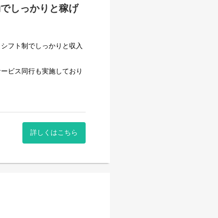
勤でしっかりと稼げ
）シフト制でしっかりと収入
サービス同行も実施しており
して働いております。
働けるよう多くのサポートを
ケア・トイレ誘導・起床・就
ます。
詳しくはこちら
ルアップの機会となります。
行っていただきます。