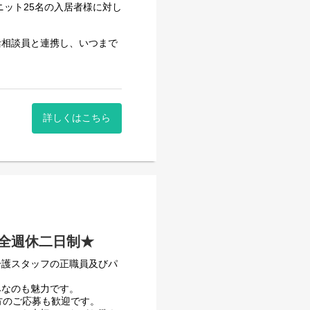
ニット25名の入居者様に対し
活相談員と連携し、いつまで
本として、食事・入浴・排泄
もすぐに馴染める職場です。
詳しくはこちら
もおすすめです。
緒に、ご利用者様の笑顔あふ
仕事もプライベートも充実し
全週休二日制★
行っております。
介護スタッフの正職員及びパ
みなのも魅力です。
方のご応募も歓迎です。