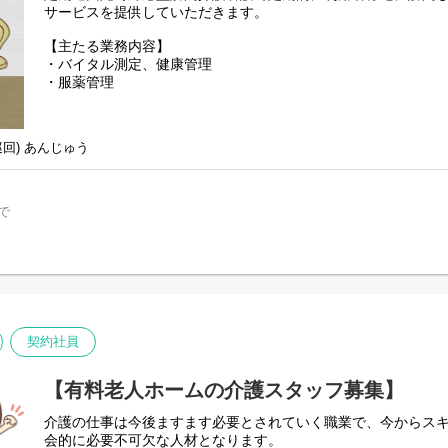
サービスを提供していただきます。
【主たる業務内容】
・バイタル測定、健康管理
・服薬管理
・通院同行支援など
・オンコール対応あり
回) あんじゅう
介護職と連携し、いつまでも住み慣れた地域でお暮し頂くため
健康管理を行っていただきます。
当社では引き続き新型コロナウイルス対策をしっかりと行って
で
契約社員
【有料老人ホームの介護スタッフ募集】
介護の仕事は今後ますます必要とされていく職業で、今からス
会的に必要不可欠な人材となります。