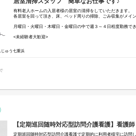
居室清掃スタッフ 簡単なお仕事です♪
有料老人ホームの入居者様の居室の清掃をしていただきます。
各居室を回って頂き、床、ベッド周りの掃除、ごみ収集がメイ
月曜日・火曜日・木曜日・金曜日の中で週３～４日程度勤務で
<未経験者大歓迎>
「家事経験が活かせるかも…」というキッカケで応募して頂いて
んじゅう七重浜
で
【定期巡回随時対応型訪問介護看護】看護師
定期巡回随時対応型訪問介護看護で定期的に利用者様宅に訪問