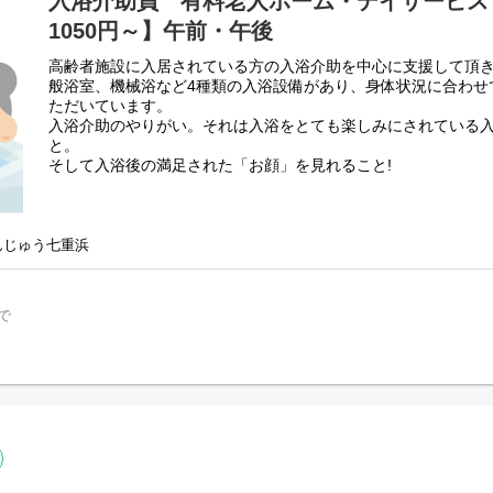
入浴介助員 有料老人ホーム・デイサービス【
1050円～】午前・午後
高齢者施設に入居されている方の入浴介助を中心に支援して頂
般浴室、機械浴など4種類の入浴設備があり、身体状況に合わせ
ただいています。
入浴介助のやりがい。それは入浴をとても楽しみにされている
と。
そして入浴後の満足された「お顔」を見れること!
また全身観察も行います。早期皮膚異常の発見や、処置経過な
す。
先輩職員が丁寧にご指導します。未経験の方も安心してお仕事
んじゅう七重浜
七重浜デイサービス・デイサービス凛（函館市金堀町）におい
しておりますので、どちらかお選びいただけます。
で