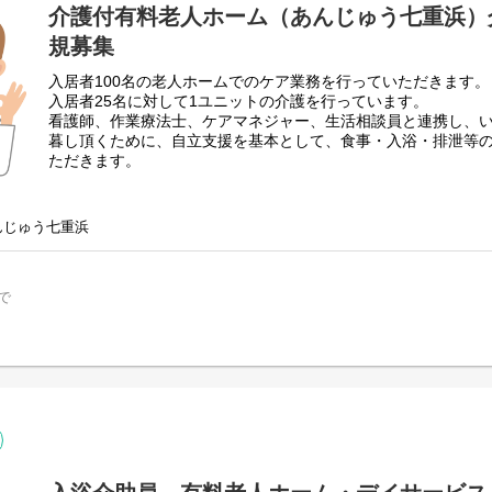
介護付有料老人ホーム（あんじゅう七重浜）
規募集
入居者100名の老人ホームでのケア業務を行っていただきます。
入居者25名に対して1ユニットの介護を行っています。
看護師、作業療法士、ケアマネジャー、生活相談員と連携し、
暮し頂くために、自立支援を基本として、食事・入浴・排泄等
ただきます。
スタッフ同士仲が良くアットホームな雰囲気なので、新人さん
頼れる先輩スタッフがしっかり指導をいたしますので未経験の
んじゅう七重浜
積んでいける環境です。
ご利用者様ひとりひとりに向き合い、真摯にケアできる方を募
一緒に、ご利用者様の笑顔あふれる日を支えていきませんか？
で
ご応募心よりお待ちしています。
☆職員同士も和気あいあいとしており、風通しの良い職場環境
☆事前の施設見学も可能ですので、お問い合わせください☆
採用担当部署 本社総務課 山上・佐々木(0138-48-7731)