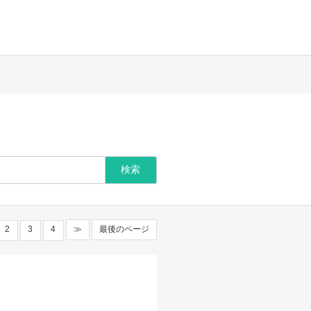
2
3
4
≫
最後のページ