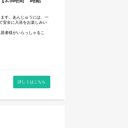
3.5時間 時給
きます。あんじゅうには、一
て安全に入浴をお楽しみい
入居者様がいらっしゃるこ
ども確認し看護師と連携しま
ができます。
ても入浴介助員の求人を募集
詳しくはこちら