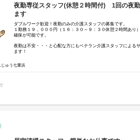
夜勤専従スタッフ(休憩２時間付) 1回の夜
ます
ダブルワーク歓迎！夜勤のみの介護スタッフの募集です。
１勤務１９，０００円（１６：３０～９：３０休憩２時間あり
確保が可能です。
夜勤は不安・・・と心配な方にもベテラン介護スタッフによる
ます！
また、10代から60代の方まで幅広い年齢の方が介護スタッフと
全くの未経験の方でも介護資格取得も支援しており、安心して
んじゅう七重浜
実施してます。
あんじゅう七重浜は自立支援・重度化防止をモットーに、口腔
寝介助・食堂誘導のサービス提供、ケア記録が主な業務となり
で
必要時にコール対応を行います。
様々な入居者様への対応となりますので、経験値が上がりスキ
サービスのない時間は、介護ステーションで簡単な事務処理を