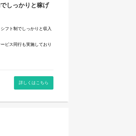
勤でしっかりと稼げ
）シフト制でしっかりと収入
サービス同行も実施しており
して働いております。
働けるよう多くのサポートを
ケア・トイレ誘導・起床・就
ます。
詳しくはこちら
ルアップの機会となります。
行っていただきます。