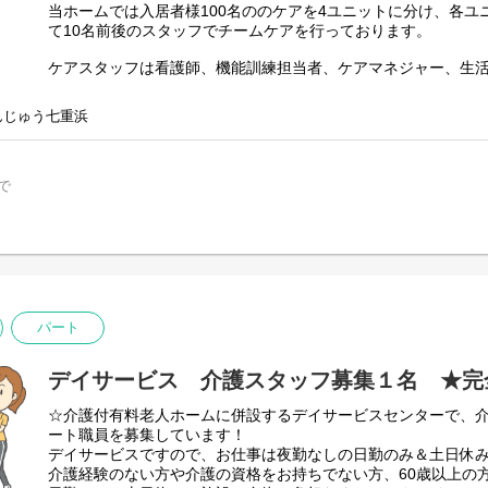
当ホームでは入居者様100名ののケアを4ユニットに分け、各ユ
て10名前後のスタッフでチームケアを行っております。
ケアスタッフは看護師、機能訓練担当者、ケアマネジャー、生
もあんじゅうでのお暮し頂くために、入居者様の自立支援を基
等の生活のサポートを行っていただきます。
んじゅう七重浜
スタッフ同士仲が良くアットホームな雰囲気なので、新人さん
実力次第で短期間に昇格が可能です。
で
ステップアップを考えている方には最適だと思います。
また、資格取得支援も充実しているので、上位資格を狙う方に
ご利用者様ひとりひとりに向き合い、真摯にケアできる方、一
れる日を支えていきませんか？
ご応募心よりお待ちしています。
パート
そのほか、積極的に有給休暇を取得して頂いておりますので、
て頂けることと思います。
デイサービス 介護スタッフ募集１名 ★完
当ホームの雰囲気を実際に感じて頂けるよう、施設見学も随時
ご興味のある方は面接の前にお気軽にお問い合わせください。
☆介護付有料老人ホームに併設するデイサービスセンターで、
ート職員を募集しています！
※夜勤あり（月５回程度）…夜勤時は１ユニット１名配置
デイサービスですので、お仕事は夜勤なしの日勤のみ＆土日休
※夜勤なしの相談可能
介護経験のない方や介護の資格をお持ちでない方、60歳以上の
※事前の施設見学も可能ですので、お問い合わせください。