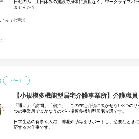
日勤のみ、土日休みの施設で身体に負担なく、ワークライフバ
採用担当部署 本部総務課 (0138-48-7731)
ませんか？
デイサービスでの介護業務全般です。
んじゅう七重浜
※無資格・未経験・他業種からの転職でも、先輩スタッフが分
す。
で
パート
【小規模多機能型居宅介護事業所】介護職員
「通い」「訪問」「宿泊」、この在宅介護に欠かせない3つのサ
つの事業所でまかなうのが小規模多機能型居宅介護です。
日常生活の食事や入浴、排泄介助等をサポートし、必要なとき
応するお仕事です。
お客様満足のためにスタッフ一丸となって取り組んでいます。