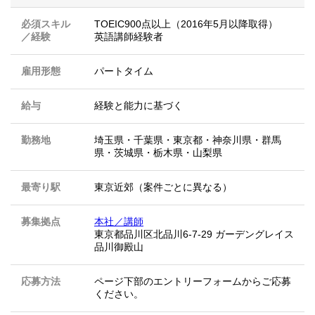
必須スキル
TOEIC900点以上（2016年5月以降取得）
／経験
英語講師経験者
雇用形態
パートタイム
給与
経験と能力に基づく
勤務地
埼玉県
・
千葉県
・
東京都
・
神奈川県
・
群馬
県
・
茨城県
・
栃木県
・
山梨県
最寄り駅
東京近郊（案件ごとに異なる）
募集拠点
本社／講師
東京都品川区北品川6-7-29 ガーデングレイス
品川御殿山
応募方法
ページ下部のエントリーフォームからご応募
ください。