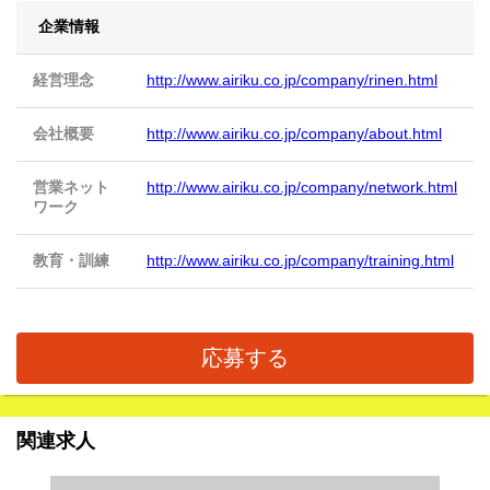
企業情報
経営理念
http://www.airiku.co.jp/company/rinen.html
会社概要
http://www.airiku.co.jp/company/about.html
営業ネット
http://www.airiku.co.jp/company/network.html
ワーク
教育・訓練
http://www.airiku.co.jp/company/training.html
応募する
関連求人