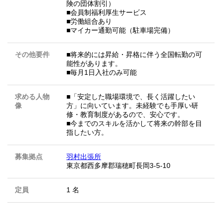
険の団体割引）
■会員制福利厚生サービス
■労働組合あり
■マイカー通勤可能（駐車場完備）
その他要件
■将来的には昇給・昇格に伴う全国転勤の可
能性があります。
■毎月1日入社のみ可能
求める人物
■「安定した職場環境で、長く活躍したい
像
方」に向いています。未経験でも手厚い研
修・教育制度があるので、安心です。
■今までのスキルを活かして将来の幹部を目
指したい方。
募集拠点
羽村出張所
東京都西多摩郡瑞穂町長岡3-5-10
定員
1 名