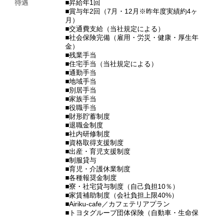
待遇
■昇給年1回
■賞与年2回（7月・12月※昨年度実績約4ヶ
月）
■交通費支給（当社規定による）
■社会保険完備（雇用・労災・健康・厚生年
金）
■残業手当
■住宅手当（当社規定による）
■通勤手当
■地域手当
■別居手当
■家族手当
■役職手当
■財形貯蓄制度
■退職金制度
■社内研修制度
■資格取得支援制度
■出産・育児支援制度
■制服貸与
■育児・介護休業制度
■各種報奨金制度
■寮・社宅貸与制度（自己負担10％）
■家賃補助制度（会社負担上限40%）
■Airiku-cafe／カフェテリアプラン
■トヨタグループ団体保険（自動車・生命保