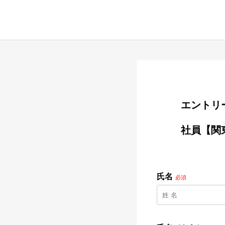
        
        社員【関東地方】BEYONDトレーナー募集

氏名
必須