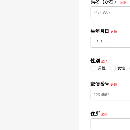
氏名（かな）
必須
生年月日
必須
性別
必須
男性
女性
郵便番号
必須
住所
必須