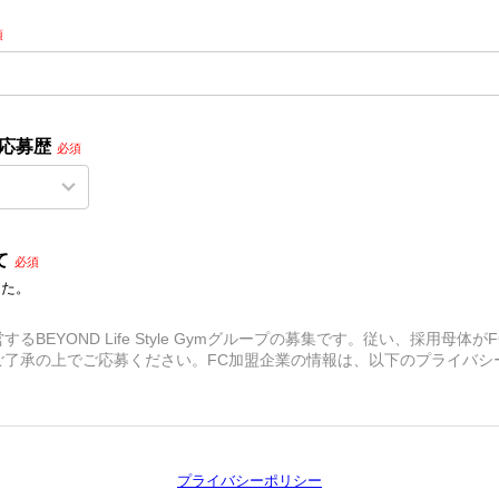
須
去応募歴
必須
て
必須
した。
るBEYOND Life Style Gymグループの募集です。従い、採用母体
ご了承の上でご応募ください。FC加盟企業の情報は、以下のプライバシ
プライバシーポリシー