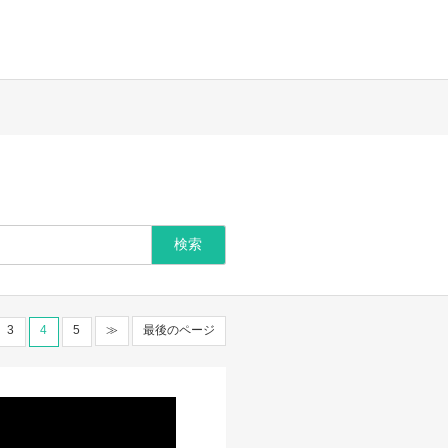
3
4
5
≫
最後のページ