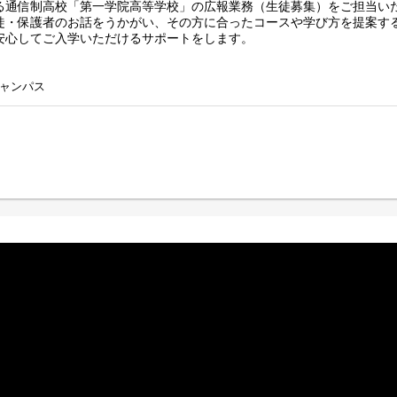
る通信制高校「第一学院高等学校」の広報業務（生徒募集）をご担当い
徒・保護者のお話をうかがい、その方に合ったコースや学び方を提案す
安心してご入学いただけるサポートをします。
肢を広げる仕事～
教育というステージで、生徒・保護者を応援・サポートすることに活か
ャンパス
学相談
ャンパスなどイベントの企画・運営
訪問（連携）
析・改善 など
ることも可能です。意欲次第で、業務の幅はどんどん広がります！