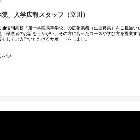
学院」入学広報スタッフ（立川）
る通信制高校「第一学院高等学校」の広報業務（生徒募集）をご担当い
徒・保護者のお話をうかがい、その方に合ったコースや学び方を提案す
安心してご入学いただけるサポートをします。
肢を広げる仕事～
教育というステージで、生徒・保護者を応援・サポートすることに活か
ンパス
学相談
ャンパスなどイベントの企画・運営
訪問（連携）
析・改善 など
ることも可能です。意欲次第で、業務の幅はどんどん広がります！