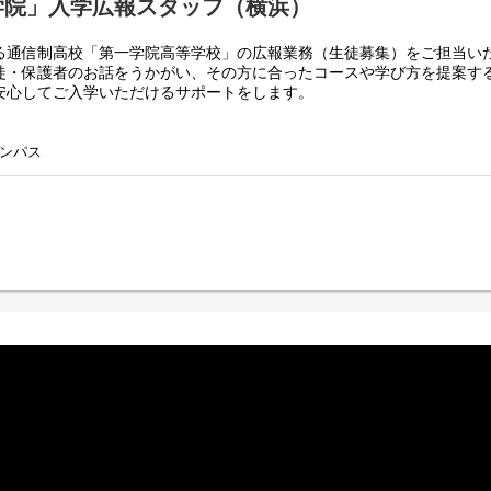
学院」入学広報スタッフ（横浜）
る通信制高校「第一学院高等学校」の広報業務（生徒募集）をご担当い
徒・保護者のお話をうかがい、その方に合ったコースや学び方を提案す
安心してご入学いただけるサポートをします。
肢を広げる仕事～
教育というステージで、生徒・保護者を応援・サポートすることに活か
ンパス
学相談
ャンパスなどイベントの企画・運営
訪問（連携）
析・改善 など
ることも可能です。意欲次第で、業務の幅はどんどん広がります！