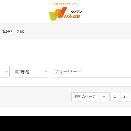
一覧(4ページ目)
最初のページ
≪
1
2