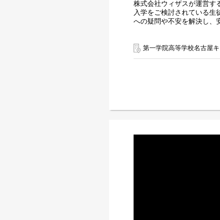
株式会社ウィザスが運営す
入学をご検討されている生
への疑問や不安を解決し、
～子どもたちの未来の選択
営業や他業界での経験を、
第一学院高等学校名古屋キ
＜主な仕事＞
■個別相談会での教育・入
■学校説明会やオープンキ
■本校の魅力発信
■中学校や高校等への学校
■生徒募集の進捗管理・分
入学後の生徒の成長を見守