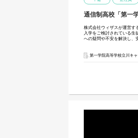
通信制高校「第一
株式会社ウィザスが運営す
入学をご検討されている生
への疑問や不安を解決し、
～子どもたちの未来の選択
営業や他業界での経験を、
第一学院高等学校立川キャ
＜主な仕事＞
■個別相談会での教育・入
■学校説明会やオープンキ
■本校の魅力発信
■中学校や高校等への学校
■生徒募集の進捗管理・分
入学後の生徒の成長を見守