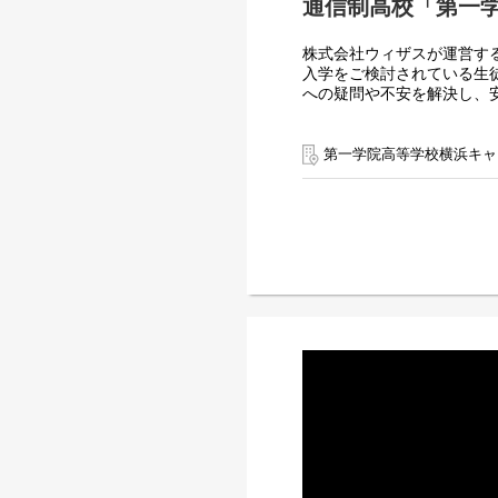
通信制高校「第一
株式会社ウィザスが運営す
入学をご検討されている生
への疑問や不安を解決し、
～子どもたちの未来の選択
営業や他業界での経験を、
第一学院高等学校横浜キャ
＜主な仕事＞
■個別相談会での教育・入
■学校説明会やオープンキ
■本校の魅力発信
■中学校や高校等への学校
■生徒募集の進捗管理・分
入学後の生徒の成長を見守