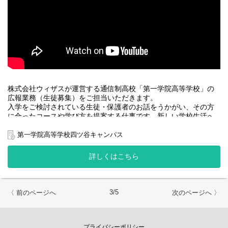
で、様々な事を話し合って生徒と一緒に解決します。
友達づくり・登校サポート等、職員同士で情報交換を毎日実施。
生徒が「プラスの自己像」へ向かっていけるようサポートしま
す。
■地域連携活動
在籍している生徒の出身校等へ学校訪問を行い、生徒の状況報告
や学校の紹介を行っていただきます。
その他、生徒の成長実感に繋がる活動として、地域ボランティア
への参加や、仕事体験等を企画し、運営していただきます。
株式会社ウィザスが運営する通信制高校「第一学院高等学校」の
広報業務（生徒募集）をご担当いただきます。
■事務
入学をご検討されている生徒・保護者のお話をうかがい、その方
電話受付、来客対応、生徒の学籍書類管理、文書作成等の事務全
に合ったコースや学び方を提案する仕事です。新しい学校生活へ
般を担当していただきます。
の疑問や不安を解決し、安心してご入学いただけるサポートをし
ます。
第一学院高等学校四ツ谷キャンパス
～醍醐味～
「ありがとう」がエネルギー！生徒の成長を実感できる、やりが
～子どもたちの未来の選択肢を広げる仕事～
詳しくはこちら
いのある仕事です。
営業や他業界での経験を、教育というステージで、生徒・保護者
を応援・サポートすることに活かしてみませんか。
～厳しさ～
生徒と真剣に向き合って、生徒の将来に関わることができる、責
＜主な仕事＞
3/5
〈 前のページへ
次のページへ 〉
任のある仕事です。
■個別相談会での教育・入学相談
■学校説明会やオープンキャンパスなどイベントの企画・運営
■本校の魅力発信
■中学校や高校等への学校訪問（連携）
プライバシーポリシー