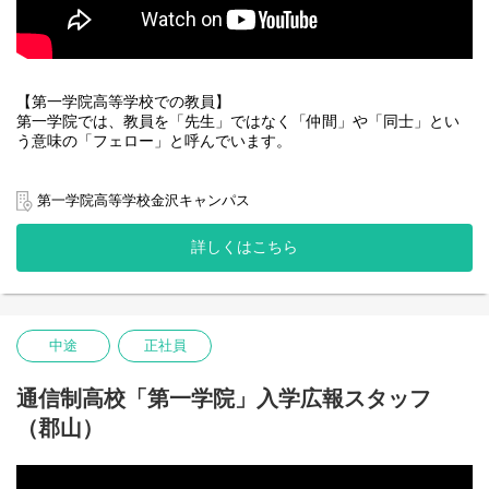
【第一学院高等学校での教員】
第一学院では、教員を「先生」ではなく「仲間」や「同士」とい
う意味の「フェロー」と呼んでいます。
変化の大きな社会で、第一学院はどのような時でも一人ひとりの
みなさんと向き合い、一緒に成長していきたいと考えています。
第一学院高等学校金沢キャンパス
第一学院では生徒の主体性を引き出して、生徒自らチャレンジす
る意欲を育む役割を担っています。
詳しくはこちら
第一学院のフェローは、生徒と一緒に学び、いま、そして、未来
につながる生徒の活躍を後押しする立場となります。
そんなフェローとして、生徒に対する学習指導や生活面含む指導
を主とし、後々は校運営全般に携わっていただきたいと思ってい
中途
正社員
ます。
■学習指導
通信制高校「第一学院」入学広報スタッフ
生徒が目指す学力を身につけられる様、一人ひとりに応じた指導
（郡山）
をします。
ICTを活用しながらの個別学習や、協働学習のファシリテートを通
した指導を主としています。
一部、集団指導もございます。