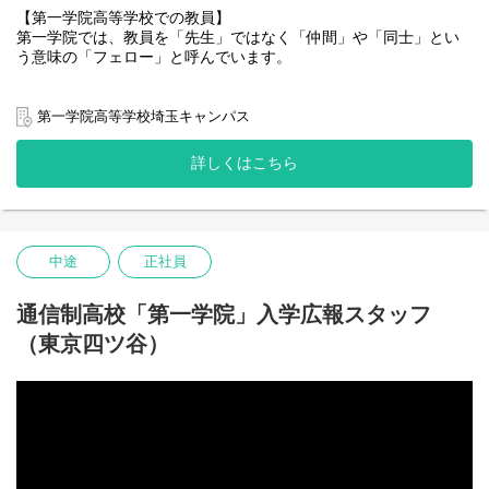
への参加や、仕事体験等を企画し、運営していただきます。
【第一学院高等学校での教員】
第一学院では、教員を「先生」ではなく「仲間」や「同士」とい
■事務
う意味の「フェロー」と呼んでいます。
電話受付、来客対応、生徒の学籍書類管理、文書作成等の事務全
般を担当していただきます。
変化の大きな社会で、第一学院はどのような時でも一人ひとりの
みなさんと向き合い、一緒に成長していきたいと考えています。
第一学院高等学校埼玉キャンパス
～醍醐味～
第一学院では生徒の主体性を引き出して、生徒自らチャレンジす
「ありがとう」がエネルギー！生徒の成長を実感できる、やりが
る意欲を育む役割を担っています。
詳しくはこちら
いのある仕事です。
第一学院のフェローは、生徒と一緒に学び、いま、そして、未来
につながる生徒の活躍を後押しする立場となります。
～厳しさ～
生徒と真剣に向き合って、生徒の将来に関わることができる、責
そんなフェローとして、生徒に対する学習指導や生活面含む指導
任のある仕事です。
を主とし、後々は校運営全般に携わっていただきたいと思ってい
中途
正社員
ます。
■学習指導
通信制高校「第一学院」入学広報スタッフ
生徒が目指す学力を身につけられる様、一人ひとりに応じた指導
（東京四ツ谷）
をします。
ICTを活用しながらの個別学習や、協働学習のファシリテートを通
した指導を主としています。
一部、集団指導もございます。
■生徒サポート
生徒一人ひとりとしっかり向き合い、面談による生活、進路相談
を行います。日常の小さな悩みから、卒業後の進路選択に至るま