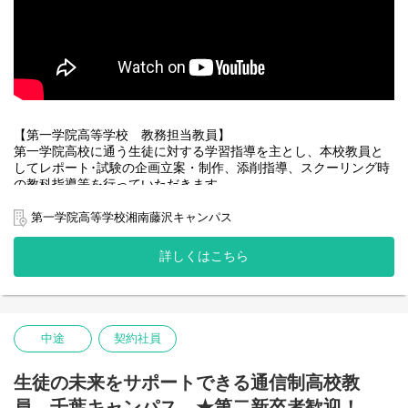
月ごとのテーマに沿って、歌・ダンス・探求学習などを通して英
語でさまざまなトピックを学ぶ時間です。
ネイティブ講師と協力しながら、生徒のサポートやクラス運営の
補助を担当していただきます。
【午睡・スナックタイム】14:00～15:30
ショートコースの生徒の保護者へ、当日の様子を共有します。
ロングコースの生徒たちは、午睡・おやつ・自由遊びの時間。
レッスンではないこの時間帯は、子どもたちと自然な英語で会話
【第一学院高等学校 教務担当教員】
を楽しみながら関わっていただきます。
第一学院高校に通う生徒に対する学習指導を主とし、本校教員と
してレポート･試験の企画立案・制作、添削指導、スクーリング時
【習い事コースレッスン】15:00～18:30
の教科指導等を行っていただきます。
午後は「習い事コース」のレッスンが始まります。
子どもたちは、ネイティブ講師との活動を通して英語でのコミュ
■業務内容
第一学院高等学校湘南藤沢キャンパス
ニケーション力を伸ばしていきます。
・スクーリング時の担当教科授業
英語力に差があるクラスでは、必要に応じて個々の生徒のサポー
※時期によって、スクーリング教務担当として、本校に赴き、生
詳しくはこちら
トもお願いします。
徒に直接指導をする業務があります。
【生徒退室】18:30～
・レポート添削指導
「See you!」と子どもたちを送り出したら、教室の片付け・簡単
・レポート･試験の企画立案、制作
な清掃をして退勤します。
中途
契約社員
・その他、生徒サポート
※生徒一人ひとりとしっかり向き合い、面談による生活、進路相
談を行います。日常の小さな悩みから、卒業後の進路選択に至る
生徒の未来をサポートできる通信制高校教
まで、様々な事を話し合って生徒と一緒に解決します。
員 千葉キャンパス ★第二新卒者歓迎！
友達づくり・登校サポート等、職員同士で情報交換を毎日実施。