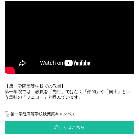
した指導を主としています。
一部、集団指導もございます。
■生徒サポート
生徒一人ひとりとしっかり向き合い、面談による生活、進路相談
を行います。日常の小さな悩みから、卒業後の進路選択に至るま
で、様々な事を話し合って生徒と一緒に解決します。
友達づくり・登校サポート等、職員同士で情報交換を毎日実施。
生徒が「プラスの自己像」へ向かっていけるようサポートしま
す。
■地域連携活動
在籍している生徒の出身校等へ学校訪問を行い、生徒の状況報告
や学校の紹介を行っていただきます。
その他、生徒の成長実感に繋がる活動として、地域ボランティア
への参加や、仕事体験等を企画し、運営していただきます。
【第一学院高等学校での教員】
第一学院では、教員を「先生」ではなく「仲間」や「同士」とい
■事務
う意味の「フェロー」と呼んでいます。
電話受付、来客対応、生徒の学籍書類管理、文書作成等の事務全
般を担当していただきます。
変化の大きな社会で、第一学院はどのような時でも一人ひとりの
みなさんと向き合い、一緒に成長していきたいと考えています。
第一学院高等学校秋葉原キャンパス
～醍醐味～
第一学院では生徒の主体性を引き出して、生徒自らチャレンジす
「ありがとう」がエネルギー！生徒の成長を実感できる、やりが
る意欲を育む役割を担っています。
詳しくはこちら
いのある仕事です。
第一学院のフェローは、生徒と一緒に学び、いま、そして、未来
につながる生徒の活躍を後押しする立場となります。
～厳しさ～