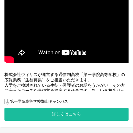
■生徒サポート
生徒一人ひとりとしっかり向き合い、面談による生活、進路相談
を行います。日常の小さな悩みから、卒業後の進路選択に至るま
で、様々な事を話し合って生徒と一緒に解決します。
友達づくり・登校サポート等、職員同士で情報交換を毎日実施。
生徒が「プラスの自己像」へ向かっていけるようサポートしま
す。
■地域連携活動
在籍している生徒の出身校等へ学校訪問を行い、生徒の状況報告
や学校の紹介を行っていただきます。
その他、生徒の成長実感に繋がる活動として、地域ボランティア
への参加や、仕事体験等を企画し、運営していただきます。
株式会社ウィザスが運営する通信制高校「第一学院高等学校」の
広報業務（生徒募集）をご担当いただきます。
■事務
入学をご検討されている生徒・保護者のお話をうかがい、その方
電話受付、来客対応、生徒の学籍書類管理、文書作成等の事務全
に合ったコースや学び方を提案する仕事です。新しい学校生活へ
般を担当していただきます。
の疑問や不安を解決し、安心してご入学いただけるサポートをし
ます。
第一学院高等学校郡山キャンパス
～醍醐味～
「ありがとう」がエネルギー！生徒の成長を実感できる、やりが
～子どもたちの未来の選択肢を広げる仕事～
詳しくはこちら
いのある仕事です。
営業や他業界での経験を、教育というステージで、生徒・保護者
を応援・サポートすることに活かしてみませんか。
～厳しさ～
生徒と真剣に向き合って、生徒の将来に関わることができる、責
＜主な仕事＞