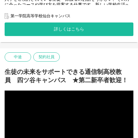
に合ったコースや学び方を提案する仕事です。新しい学校生活へ
の疑問や不安を解決し、安心してご入学いただけるサポートをし
ます。
第一学院高等学校仙台キャンパス
～子どもたちの未来の選択肢を広げる仕事～
詳しくはこちら
営業や他業界での経験を、教育というステージで、生徒・保護者
を応援・サポートすることに活かしてみませんか。
＜主な仕事＞
■個別相談会での教育・入学相談
中途
契約社員
■学校説明会やオープンキャンパスなどイベントの企画・運営
■本校の魅力発信
■中学校や高校等への学校訪問（連携）
生徒の未来をサポートできる通信制高校教
■生徒募集の進捗管理・分析・改善 など
員 四ツ谷キャンパス ★第二新卒者歓迎！
入学後の生徒の成長を見守ることも可能です。意欲次第で、業務
の幅はどんどん広がります！