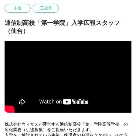
任のある仕事です。
■個別相談会での教育・入学相談
中途
正社員
■学校説明会やオープンキャンパスなどイベントの企画・運営
■本校の魅力発信
■中学校や高校等への学校訪問（連携）
通信制高校「第一学院」入学広報スタッフ
■生徒募集の進捗管理・分析・改善 など
（仙台）
入学後の生徒の成長を見守ることも可能です。意欲次第で、業務
の幅はどんどん広がります！
株式会社ウィザスが運営する通信制高校「第一学院高等学校」の
広報業務（生徒募集）をご担当いただきます。
入学をご検討されている生徒・保護者のお話をうかがい、その方