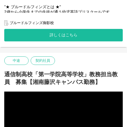
■事務
"★ ブルードルフィンズとは ★"
電話受付、来客対応、生徒の学籍書類管理、文書作成等の事務全
2歳から小学生までの生徒が通う幼児英語プリスクールです。
般を担当していただきます。
子どもたちが集団生活の中で、将来の社会的適応力の基礎となる
生活習慣を身につけていくことをサポートしています。
ブルードルフィンズ御影校
～醍醐味～
子ども同士はもとより、周囲の人たちとの英会話コミュニケーョ
「ありがとう」がエネルギー！生徒の成長を実感できる、やりが
ンを積極的に体験するよう、日常のカリキュラムだけでなく、
詳しくはこちら
いのある仕事です。
様々なイベントを通じて、子供たちに豊かなコミュニケーショ
ン・英会話能力を育むレッスンをしています。
～厳しさ～
生徒と真剣に向き合って、生徒の将来に関わることができる、責
〇 ネイティブ講師のレッスンサポート
任のある仕事です。
〇 保護者対応
中途
契約社員
〇 イベント企画・運営サポート
〇 事務業務（連絡帳作成など）
など、校舎運営を中心とした運営職をお任せします。
通信制高校「第一学院高等学校」教務担当教
員 募集【湘南藤沢キャンパス勤務】
"★ 1日の流れ ★"
【朝保育受け入れ】8:00～10:00
レッスン前の早朝保育は 8:00 スタートです。
この時間は折り紙・パズル・簡単なゲームなど、静かなアクティ
ビティを中心に、日本語・英語を交えながらゆったり過ごしま
す。
【キンダーコースレッスン】10:00～14:00
対象：2歳～満5歳