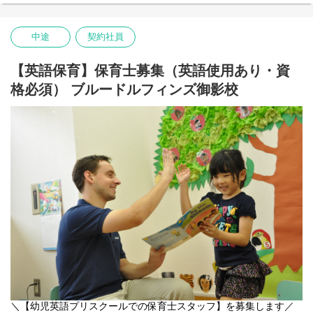
生徒と真剣に向き合って、生徒の将来に関わることができる、責
そんなフェローとして、生徒に対する学習指導や生活面含む指導
任のある仕事です。
を主とし、後々は校運営全般に携わっていただきたいと思ってい
中途
契約社員
ます。
■学習指導
【英語保育】保育士募集（英語使用あり・資
生徒が目指す学力を身につけられる様、一人ひとりに応じた指導
格必須） ブルードルフィンズ御影校
をします。
ICTを活用しながらの個別学習や、協働学習のファシリテートを通
した指導を主としています。
一部、集団指導もございます。
■生徒サポート
生徒一人ひとりとしっかり向き合い、面談による生活、進路相談
を行います。日常の小さな悩みから、卒業後の進路選択に至るま
で、様々な事を話し合って生徒と一緒に解決します。
友達づくり・登校サポート等、職員同士で情報交換を毎日実施。
生徒が「プラスの自己像」へ向かっていけるようサポートしま
す。
■地域連携活動
在籍している生徒の出身校等へ学校訪問を行い、生徒の状況報告
や学校の紹介を行っていただきます。
その他、生徒の成長実感に繋がる活動として、地域ボランティア
への参加や、仕事体験等を企画し、運営していただきます。
＼【幼児英語プリスクールでの保育士スタッフ】を募集します／