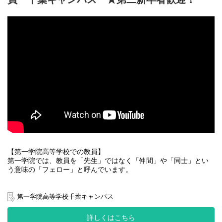
生徒が「プラスの自己像」へ向かっていけるようサポートしま
す。
～醍醐味～
生徒と真剣に向き合って、生徒の将来に関わることができる、責
任のある仕事です。
～こんな人が活躍～
20～30代社員が活躍中！全員が同じ想いのもと一丸となって取り
組んでいるので、社員同士のチームワークも抜群です！
【第一学院高等学校での教員】
第一学院では、教員を「先生」ではなく「仲間」や「同士」とい
う意味の「フェロー」と呼んでいます。
変化の大きな社会で、第一学院はどのような時でも一人ひとりの
みなさんと向き合い、一緒に成長していきたいと考えています。
第一学院高等学校千葉キャンパス
第一学院では生徒の主体性を引き出して、生徒自らチャレンジす
る意欲を育む役割を担っています。
詳しくはこちら
第一学院のフェローは、生徒と一緒に学び、いま、そして、未来