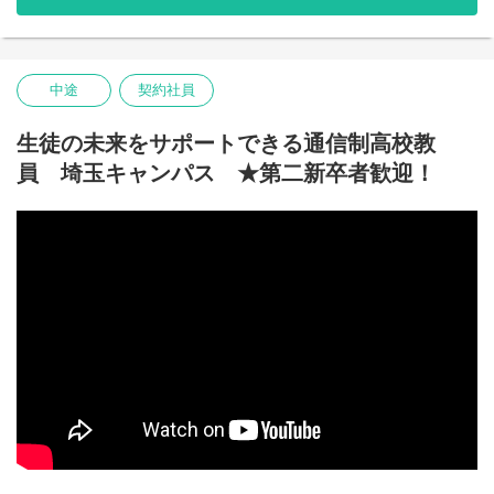
につながる生徒の活躍を後押しする立場となります。
そんなフェローとして、生徒に対する学習指導や生活面含む指導
を主とし、後々は校運営全般に携わっていただきたいと思ってい
中途
契約社員
ます。
■学習指導
生徒の未来をサポートできる通信制高校教
生徒が目指す学力を身につけられる様、一人ひとりに応じた指導
員 埼玉キャンパス ★第二新卒者歓迎！
をします。
ICTを活用しながらの個別学習や、協働学習のファシリテートを通
した指導を主としています。
一部、集団指導もございます。
■生徒サポート
生徒一人ひとりとしっかり向き合い、面談による生活、進路相談
を行います。日常の小さな悩みから、卒業後の進路選択に至るま
で、様々な事を話し合って生徒と一緒に解決します。
友達づくり・登校サポート等、職員同士で情報交換を毎日実施。
生徒が「プラスの自己像」へ向かっていけるようサポートしま
す。
■地域連携活動
在籍している生徒の出身校等へ学校訪問を行い、生徒の状況報告
や学校の紹介を行っていただきます。
その他、生徒の成長実感に繋がる活動として、地域ボランティア