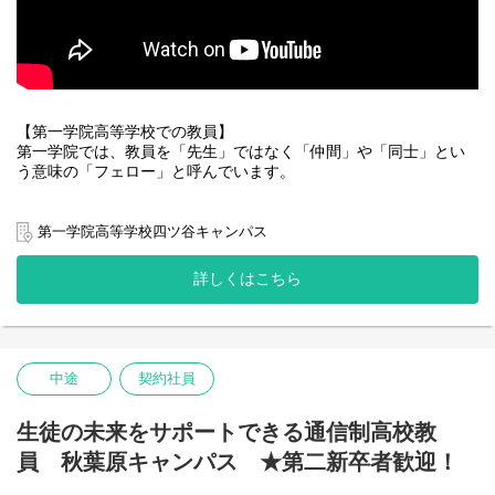
【第一学院高等学校での教員】
第一学院では、教員を「先生」ではなく「仲間」や「同士」とい
う意味の「フェロー」と呼んでいます。
変化の大きな社会で、第一学院はどのような時でも一人ひとりの
みなさんと向き合い、一緒に成長していきたいと考えています。
第一学院高等学校四ツ谷キャンパス
第一学院では生徒の主体性を引き出して、生徒自らチャレンジす
る意欲を育む役割を担っています。
詳しくはこちら
第一学院のフェローは、生徒と一緒に学び、いま、そして、未来
につながる生徒の活躍を後押しする立場となります。
そんなフェローとして、生徒に対する学習指導や生活面含む指導
を主とし、後々は校運営全般に携わっていただきたいと思ってい
中途
契約社員
ます。
■学習指導
生徒の未来をサポートできる通信制高校教
生徒が目指す学力を身につけられる様、一人ひとりに応じた指導
員 秋葉原キャンパス ★第二新卒者歓迎！
をします。
ICTを活用しながらの個別学習や、協働学習のファシリテートを通