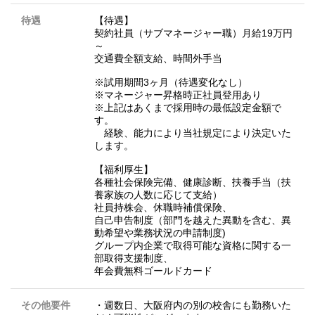
待遇
【待遇】
契約社員（サブマネージャー職）月給19万円
～
交通費全額支給、時間外手当
※試用期間3ヶ月（待遇変化なし）
※マネージャー昇格時正社員登用あり
※上記はあくまで採用時の最低設定金額で
す。
経験、能力により当社規定により決定いた
します。
【福利厚生】
各種社会保険完備、健康診断、扶養手当（扶
養家族の人数に応じて支給）
社員持株会、休職時補償保険、
自己申告制度（部門を越えた異動を含む、異
動希望や業務状況の申請制度)
グループ内企業で取得可能な資格に関する一
部取得支援制度、
年会費無料ゴールドカード
その他要件
・週数日、大阪府内の別の校舎にも勤務いた