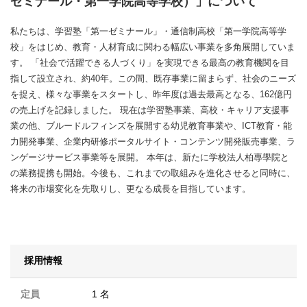
ゼミナール・第一学院高等学校）」について
私たちは、学習塾「第一ゼミナール」・通信制高校「第一学院高等学
校」をはじめ、教育・人材育成に関わる幅広い事業を多角展開していま
す。 「社会で活躍できる人づくり」を実現できる最高の教育機関を目
指して設立され、約40年。この間、既存事業に留まらず、社会のニーズ
を捉え、様々な事業をスタートし、昨年度は過去最高となる、162億円
の売上げを記録しました。 現在は学習塾事業、高校・キャリア支援事
業の他、ブルードルフィンズを展開する幼児教育事業や、ICT教育・能
力開発事業、企業内研修ポータルサイト・コンテンツ開発販売事業、ラ
ンゲージサービス事業等を展開。 本年は、新たに学校法人柏專學院と
の業務提携も開始。今後も、これまでの取組みを進化させると同時に、
将来の市場変化を先取りし、更なる成長を目指しています。
採用情報
定員
1 名