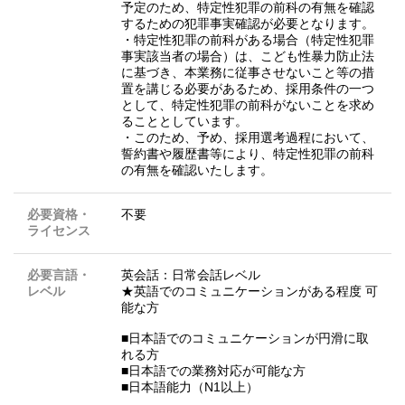
予定のため、特定性犯罪の前科の有無を確認
するための犯罪事実確認が必要となります。
・特定性犯罪の前科がある場合（特定性犯罪
事実該当者の場合）は、こども性暴力防止法
に基づき、本業務に従事させないこと等の措
置を講じる必要があるため、採用条件の一つ
として、特定性犯罪の前科がないことを求め
ることとしています。
・このため、予め、採用選考過程において、
誓約書や履歴書等により、特定性犯罪の前科
の有無を確認いたします。
必要資格・
不要
ライセンス
必要言語・
英会話：日常会話レベル
レベル
★英語でのコミュニケーションがある程度 可
能な方
■日本語でのコミュニケーションが円滑に取
れる方
■日本語での業務対応が可能な方
■日本語能力（N1以上）