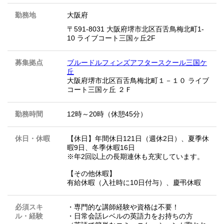
勤務地
大阪府
〒591-8031 大阪府堺市北区百舌鳥梅北町1-
10 ライブコート三国ヶ丘2F
募集拠点
ブルードルフィンズアフタースクール三国ケ
丘
大阪府堺市北区百舌鳥梅北町１－１０ ライブ
コート三国ヶ丘 ２Ｆ
勤務時間
12時～20時（休憩45分）
休日・休暇
【休日】年間休日121日（週休2日）、夏季休
暇9日、冬季休暇16日
※年2回以上の長期連休も充実しています。
【その他休暇】
有給休暇（入社時に10日付与）、慶弔休暇
必須スキ
・専門的な講師経験や資格は不要！
ル・経験
・日常会話レベルの英語力をお持ちの方