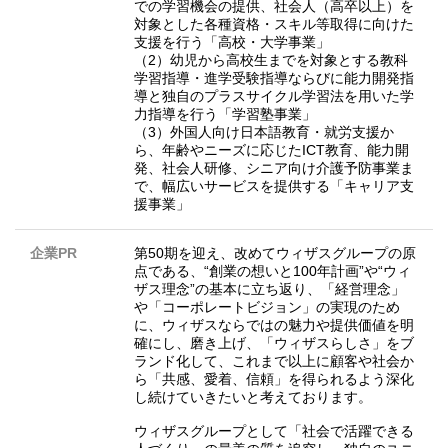
での学習機会の提供、社会人（高卒以上）を
対象とした各種資格・スキル等取得に向けた
支援を行う「高校・大学事業」
（2）幼児から高校生までを対象とする教科
学習指導・進学受験指導ならびに能力開発指
導と独自のプラスサイクル学習法を用いた学
力指導を行う「学習塾事業」
（3）外国人向け日本語教育・就労支援か
ら、年齢やニーズに応じたICT教育、能力開
発、社会人研修、シニア向け介護予防事業ま
で、幅広いサービスを提供する「キャリア支
援事業」
企業PR
第50期を迎え、改めてウィザスグループの原
点である、“創業の想いと100年計画”や“ウィ
ザス理念”の基本に立ち返り、「経営理念」
や「コーポレートビジョン」の実現のため
に、ウィザスならではの魅力や提供価値を明
確にし、磨き上げ、「ウィザスらしさ」をブ
ランド化して、これまで以上に顧客や社会か
ら「共感、愛着、信頼」を得られるよう深化
し続けていきたいと考えております。
ウィザスグループとして「社会で活躍できる