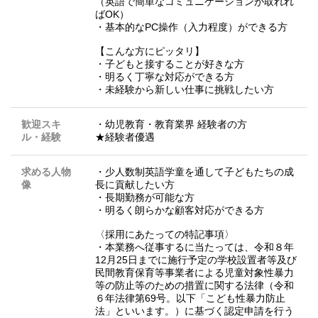
（英語で簡単なコミュニケーションが取れれ
ばOK）
・基本的なPC操作（入力程度）ができる方
【こんな方にピッタリ】
・子どもと接することが好きな方
・明るく丁寧な対応ができる方
・未経験から新しい仕事に挑戦したい方
歓迎スキ
・幼児教育・教育業界 経験者の方
ル・経験
★経験者優遇
求める人物
・少人数制英語学童を通して子どもたちの成
像
長に貢献したい方
・長期勤務が可能な方
・明るく朗らかな顧客対応ができる方
〈採用にあたっての特記事項〉
・本業務へ従事するに当たっては、令和８年
12月25日までに施行予定の学校設置者等及び
民間教育保育等事業者による児童対象性暴力
等の防止等のための措置に関する法律（令和
６年法律第69号。以下「こども性暴力防止
法」といいます。）に基づく認定申請を行う