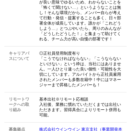
が良い意味でゆるいため、わからないことを
「怖くて聞けない…」というようなことは無
し！そんな環境だから、メンバー自らが考え
て行動・発信・提案することも多く、日々部
署全体が成長しています。誰かが「これどう
しよう…」とつぶやいたら、周りのみんなが
「どうしたどうした！」と集まって助けてく
れる、チーム力が高い自慢の部署です！
キャリアパ
◎正社員登用制度有り
スについて
「こうでなければならない」「こうならない
といけない」という枠は、当社にはありませ
ん。一人ひとり違った良い個性・可能性を大
切にしています。アルバイトから正社員雇用
されたメンバーも多数在籍中！中にはマネー
ジャーまで昇格したメンバーも！
リモートワ
基本出社※リモート応相談
ークへの取
入社後、業務に慣れていただくまでは出社い
り組み
ただきます。習得具合によりリモート併用も
可能。
募集拠点
株式会社ウインウイン 東京支社（事業開発本