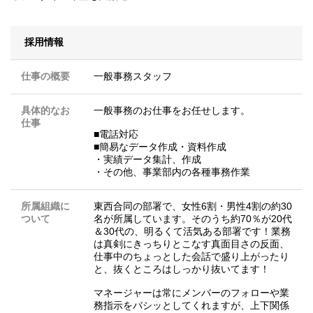
採用情報
仕事の概要
一般事務スタッフ
具体的なお
一般事務のお仕事をお任せします。
仕事
■電話対応
■簡易なデータ作成・資料作成
・実績データ集計、作成
・その他、事業部内の各種事務作業
所属組織に
東西合同の部署で、女性6割・男性4割の約30
ついて
名が所属しています。そのうち約70％が20代
＆30代の、明るくて活気ある部署です！業務
は真剣にきっちりとこなす真面目さの反面、
仕事中のちょっとした会話で盛り上がったり
と、抜くところはしっかり抜いてます！
マネージャーは常にメンバーのフォローや業
務指示をバシッとしてくれますが、上下関係