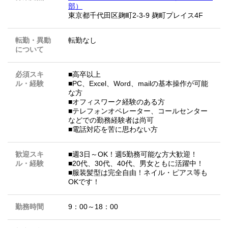
部）
東京都千代田区麹町2-3-9 麹町プレイス4F
転勤・異動
転勤なし
について
必須スキ
■高卒以上
ル・経験
■PC、Excel、Word、mailの基本操作が可能
な方
■オフィスワーク経験のある方
■テレフォンオペレーター、コールセンター
などでの勤務経験者は尚可
■電話対応を苦に思わない方
歓迎スキ
■週3日～OK！週5勤務可能な方大歓迎！
ル・経験
■20代、30代、40代、男女ともに活躍中！
■服装髪型は完全自由！ネイル・ピアス等も
OKです！
勤務時間
9：00～18：00