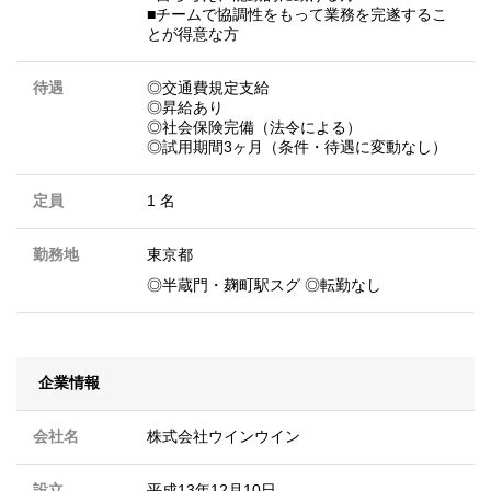
■チームで協調性をもって業務を完遂するこ
とが得意な方
待遇
◎交通費規定支給
◎昇給あり
◎社会保険完備（法令による）
◎試用期間3ヶ月（条件・待遇に変動なし）
定員
1 名
勤務地
東京都
◎半蔵門・麹町駅スグ ◎転勤なし
企業情報
会社名
株式会社ウインウイン
設立
平成13年12月10日