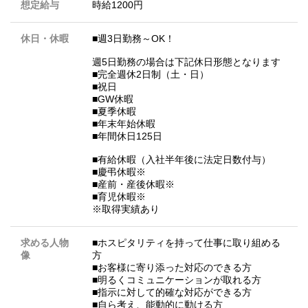
想定給与
時給1200円
休日・休暇
■週3日勤務～OK！
週5日勤務の場合は下記休日形態となります
■完全週休2日制（土・日）
■祝日
■GW休暇
■夏季休暇
■年末年始休暇
■年間休日125日
■有給休暇（入社半年後に法定日数付与）
■慶弔休暇※
■産前・産後休暇※
■育児休暇※
※取得実績あり
求める人物
■ホスピタリティを持って仕事に取り組める
像
方
■お客様に寄り添った対応のできる方
■明るくコミュニケーションが取れる方
■指示に対して的確な対応ができる方
■自ら考え、能動的に動ける方