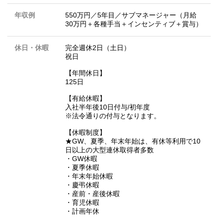
年収例
550万円／5年目／サブマネージャー（月給
30万円＋各種手当＋インセンティブ＋賞与）
休日・休暇
完全週休2日（土日）
祝日
【年間休日】
125日
【有給休暇】
入社半年後10日付与/初年度
※法令通りの付与となります。
【休暇制度】
★GW、夏季、年末年始は、有休等利用で10
日以上の大型連休取得者多数
・GW休暇
・夏季休暇
・年末年始休暇
・慶弔休暇
・産前・産後休暇
・育児休暇
・計画年休