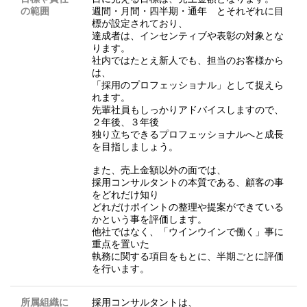
の範囲
週間・月間・四半期・通年 とそれぞれに目
標が設定されており、
達成者は、インセンティブや表彰の対象とな
ります。
社内ではたとえ新人でも、担当のお客様から
は、
「採用のプロフェッショナル」として捉えら
れます。
先輩社員もしっかりアドバイスしますので、
２年後、３年後
独り立ちできるプロフェッショナルへと成長
を目指しましょう。
また、売上金額以外の面では、
採用コンサルタントの本質である、顧客の事
をどれだけ知り
どれだけポイントの整理や提案ができている
かという事を評価します。
他社ではなく、「ウインウインで働く」事に
重点を置いた
執務に関する項目をもとに、半期ごとに評価
を行います。
所属組織に
採用コンサルタントは、