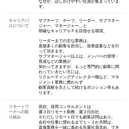
なぜか、話しかけやすい社員が集まっていま
す。
キャリアパ
サブチーフ、チーフ、リーダー、サブマネー
スについて
ジャー、マネージャー…と
明確なキャリアＵＰを目指せる環境。
リーダーまでの主な業務は、
直接多くの顧客を担当し、改善提案などを行
って頂きます。
サブマネージャー以上は、メンバーの管理・
育成などの業務が
加わってきますが、もっと専門的に顧客に関
わっていきたい方には、
リクルーティングディレクター職など、マネ
ジメント業務に携わらず
顧客貢献を主として続けるポジション等もあ
ります。
リモートワ
現在、採用コンサルタントは
ークへの取
週３日リモート勤務、週２日出社
り組み
※ただしリモート日でも顧客訪問はあり。
会社や仕事に慣れるまで１～２か月間は、
直接業務を一緒に進める先輩社員含め、でき