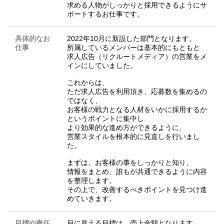
求める人物がしっかりと採用できるようにサ
ポートするお仕事です。
具体的なお
2022年10月に新設した部門となります。
仕事
所属しているメンバーは基本的にもともと
求人広告（リクルートメディア）の営業をメ
インにしていました。
これからは、
ただ求人広告を利用頂き、応募数を集めるの
ではなく、
お客様の戦力となる人材をいかに採用するか
というポイントに集中し
より効果的な進め方ができるように、
営業スタイルを根本的に見直しを行いまし
た。
まずは、お客様の事をしっかりと知り、
情報をまとめ、誰もが共通できるように内容
を整理します。
その上で、改善するべきポイントを見つけ進
めていきます。
目標や責任
目に見える目標は、売上金額となります。