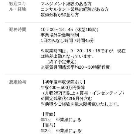
歓迎スキ
マネジメント経験のある方
ル・経験
コンサルタント業務の経験がある方
数値分析が得意な方
勤務時間
10：00～18：45（休憩1時間）
事業場外労働時間制
1日のみなし時間 7時間45分
※就業時間は、9：30～18：15ですが、現在
は時差出勤となっています。
（終了予定未定）
※実質月間残業平均20～30時間程度
想定給与
【初年度年収保障あり】
年収400～500万円保障
（月収28万円以上＋賞与・インセンティブ）
※固定残業代42H/月分含む
※前職やご経験を最大限考慮いたします。
【昇給】
年1回 ※業績による
【賞与】
年2回 ※業績による