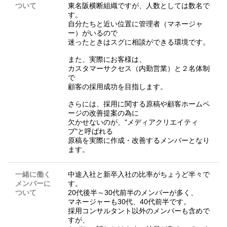
ついて
東名阪横断組織ですが、人数としては数名で
す。
自分たちと近い位置に管理者（マネージャ
ー）がいるので
迷ったときはスグに相談ができる環境です。
また、実際にお客様は、
カスタマーサクセス（内勤営業）と２名体制
で
顧客の採用成功を目指します。
さらには、採用に関する原稿や顧客ホームペ
ージの改善提案の為に
欠かせないのが、"メディアクリエイティ
ブ"と呼ばれる
原稿を実際に作成・改善するメンバーとなり
ます。
一緒に働く
中途入社と新卒入社の比率がちょうど半々で
メンバーに
す。
ついて
20代後半～30代前半のメンバーが多く、
マネージャーも30代、40代前半です。
採用コンサルタント以外のメンバーも含めで
すが、