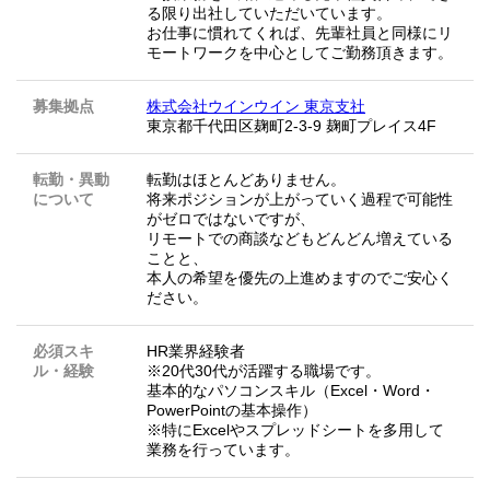
る限り出社していただいています。
お仕事に慣れてくれば、先輩社員と同様にリ
モートワークを中心としてご勤務頂きます。
募集拠点
株式会社ウインウイン 東京支社
東京都千代田区麹町2-3-9 麹町プレイス4F
転勤・異動
転勤はほとんどありません。
について
将来ポジションが上がっていく過程で可能性
がゼロではないですが、
リモートでの商談などもどんどん増えている
ことと、
本人の希望を優先の上進めますのでご安心く
ださい。
必須スキ
HR業界経験者
ル・経験
※20代30代が活躍する職場です。
基本的なパソコンスキル（Excel・Word・
PowerPointの基本操作）
※特にExcelやスプレッドシートを多用して
業務を行っています。