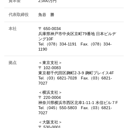
資本金
2,000万円
代表取締役
魚谷 勝
本社
〒 650-0034
兵庫県神戸市中央区京町79番地 日本ビルヂ
ング10F
Tel.（078）334-1191 Fax.（078）334-
1190
拠点
＜東京支社＞
〒 102-0083
東京都千代田区麹町2-3-9 麹町プレイス4F
Tel.（03）6821-7028 Fax.（03）6821-
7027
＜横浜支社＞
〒 220-0004
神奈川県横浜市西区北幸1-11-1 水信ビル７F
Tel.（045）550-5803 Fax.（03）6821-
7027
＜大阪支社＞
〒 530-0001