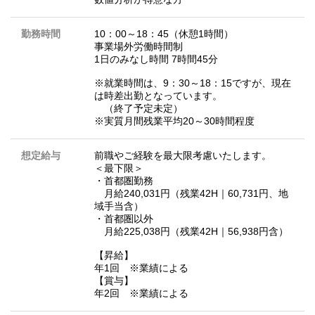
勤務時間
10：00～18：45（休憩1時間）
事業場外労働時間制
1日のみなし時間 7時間45分
※就業時間は、9：30～18：15ですが、現在
は時差出勤となっています。
（終了予定未定）
※実質月間残業平均20～30時間程度
想定給与
前職やご経験を最大限考慮いたします。
＜最下限＞
・首都圏勤務
月給240,031円（残業42H｜60,731円、地
域手当含）
・首都圏以外
月給225,038円（残業42H｜56,938円含）
【昇給】
年1回 ※業績による
【賞与】
年2回 ※業績による