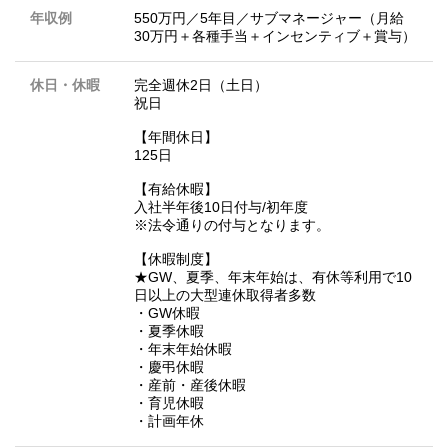
年収例
550万円／5年目／サブマネージャー（月給
30万円＋各種手当＋インセンティブ＋賞与）
休日・休暇
完全週休2日（土日）
祝日
【年間休日】
125日
【有給休暇】
入社半年後10日付与/初年度
※法令通りの付与となります。
【休暇制度】
★GW、夏季、年末年始は、有休等利用で10
日以上の大型連休取得者多数
・GW休暇
・夏季休暇
・年末年始休暇
・慶弔休暇
・産前・産後休暇
・育児休暇
・計画年休