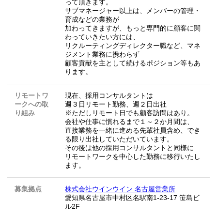
って頂きます。
サブマネージャー以上は、メンバーの管理・
育成などの業務が
加わってきますが、もっと専門的に顧客に関
わっていきたい方には、
リクルーティングディレクター職など、マネ
ジメント業務に携わらず
顧客貢献を主として続けるポジション等もあ
ります。
リモートワ
現在、採用コンサルタントは
ークへの取
週３日リモート勤務、週２日出社
り組み
※ただしリモート日でも顧客訪問はあり。
会社や仕事に慣れるまで１～２か月間は、
直接業務を一緒に進める先輩社員含め、でき
る限り出社していただいています。
その後は他の採用コンサルタントと同様に
リモートワークを中心した勤務に移行いたし
ます。
募集拠点
株式会社ウインウイン 名古屋営業所
愛知県名古屋市中村区名駅南1-23-17 笹島ビ
ル2F