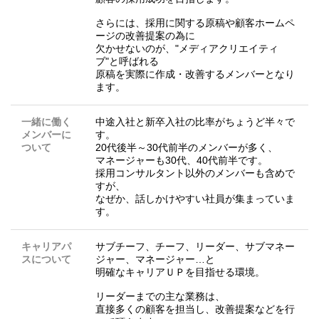
さらには、採用に関する原稿や顧客ホームペ
ージの改善提案の為に
欠かせないのが、"メディアクリエイティ
ブ"と呼ばれる
原稿を実際に作成・改善するメンバーとなり
ます。
一緒に働く
中途入社と新卒入社の比率がちょうど半々で
メンバーに
す。
ついて
20代後半～30代前半のメンバーが多く、
マネージャーも30代、40代前半です。
採用コンサルタント以外のメンバーも含めで
すが、
なぜか、話しかけやすい社員が集まっていま
す。
キャリアパ
サブチーフ、チーフ、リーダー、サブマネー
スについて
ジャー、マネージャー…と
明確なキャリアＵＰを目指せる環境。
リーダーまでの主な業務は、
直接多くの顧客を担当し、改善提案などを行