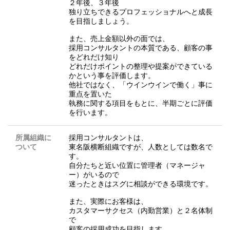
２年後、３年後
独り立ちできるプロフェッショナルへと成長
を目指しましょう。
また、売上金額以外の面では、
採用コンサルタントの本質である、顧客の事
をどれだけ知り
どれだけポイントの整理や提案ができている
かという事を評価します。
他社ではなく、「ウインウインで働く」事に
重点を置いた
執務に関する項目をもとに、半期ごとに評価
を行います。
所属組織に
採用コンサルタントは、
ついて
東名阪横断組織ですが、人数としては数名で
す。
自分たちと近い位置に管理者（マネージャ
ー）がいるので
迷ったときはスグに相談ができる環境です。
また、実際にお客様は、
カスタマーサクセス（内勤営業）と２名体制
で
顧客の採用成功を目指します。