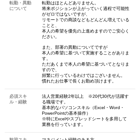
転勤・異動
転勤はほとんどありません。
について
将来ポジションが上がっていく過程で可能性
がゼロではないですが、
リモートでの商談などもどんどん増えている
ことと、
本人の希望を優先の上進めますのでご安心く
ださい。
また、部署の異動についてですが
本人の希望に基づいて実施することがありま
す。
ただあくまで本人の希望に基づいてとなりま
すので、
頻繁に行っているわけではございません。
慣れたお仕事で長くお勤め頂けます。
必須スキ
法人営業経験2年以上 ※20代30代が活躍す
ル・経験
る職場です。
基本的なパソコンスキル（Excel・Word・
PowerPointの基本操作）
※特にExcelやスプレッドシートを多用して
業務を行っています。
歓迎スキ
マネジメント経験のある方