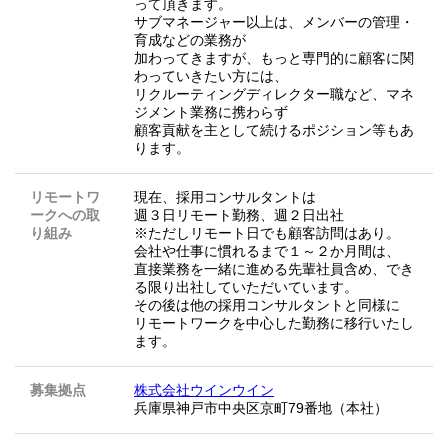
って頂きます。
サブマネージャー以上は、メンバーの管理・
育成などの業務が
加わってきますが、もっと専門的に顧客に関
わっていきたい方には、
リクルーティングディレクター職など、マネ
ジメント業務に携わらず
顧客貢献を主として続けるポジション等もあ
ります。
リモートワ
現在、採用コンサルタントは
ークへの取
週３日リモート勤務、週２日出社
り組み
※ただしリモート日でも顧客訪問はあり。
会社や仕事に慣れるまで１～２か月間は、
直接業務を一緒に進める先輩社員含め、でき
る限り出社していただいています。
その後は他の採用コンサルタントと同様に
リモートワークを中心した勤務に移行いたし
ます。
募集拠点
株式会社ウインウイン
兵庫県神戸市中央区京町79番地（本社）