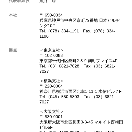
代表取締役
魚谷 勝
本社
〒 650-0034
兵庫県神戸市中央区京町79番地 日本ビルヂ
ング10F
Tel.（078）334-1191 Fax.（078）334-
1190
拠点
＜東京支社＞
〒 102-0083
東京都千代田区麹町2-3-9 麹町プレイス4F
Tel.（03）6821-7028 Fax.（03）6821-
7027
＜横浜支社＞
〒 220-0004
神奈川県横浜市西区北幸1-11-1 水信ビル７F
Tel.（045）550-5803 Fax.（03）6821-
7027
＜大阪支社＞
〒 530-0001
大阪府大阪市北区梅田3-3-45 マルイト西梅田
ビル5F