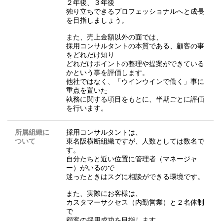
２年後、３年後
独り立ちできるプロフェッショナルへと成長
を目指しましょう。
また、売上金額以外の面では、
採用コンサルタントの本質である、顧客の事
をどれだけ知り
どれだけポイントの整理や提案ができている
かという事を評価します。
他社ではなく、「ウインウインで働く」事に
重点を置いた
執務に関する項目をもとに、半期ごとに評価
を行います。
所属組織に
採用コンサルタントは、
ついて
東名阪横断組織ですが、人数としては数名で
す。
自分たちと近い位置に管理者（マネージャ
ー）がいるので
迷ったときはスグに相談ができる環境です。
また、実際にお客様は、
カスタマーサクセス（内勤営業）と２名体制
で
顧客の採用成功を目指します。