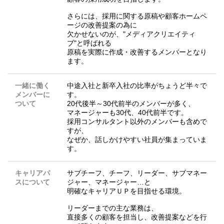
さらには、採用に関する原稿や顧客ホームペ
ージの改善提案の為に
欠かせないのが、"メディアクリエイティ
ブ"と呼ばれる
原稿を実際に作成・改善するメンバーとなり
ます。
一緒に働く
中途入社と新卒入社の比率がちょうど半々で
メンバーに
す。
ついて
20代後半～30代前半のメンバーが多く、
マネージャーも30代、40代前半です。
採用コンサルタント以外のメンバーも含めで
すが、
なぜか、話しかけやすい社員が集まっていま
す。
キャリアパ
サブチーフ、チーフ、リーダー、サブマネー
スについて
ジャー、マネージャー…と
明確なキャリアＵＰを目指せる環境。
リーダーまでの主な業務は、
直接多くの顧客を担当し、改善提案などを行