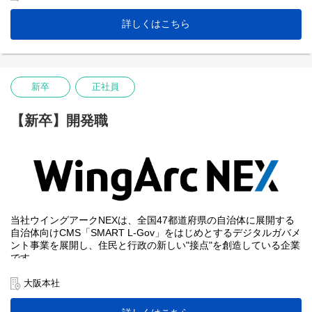
が起こる成長市場において、私たちと共に自治体の課題解決に取
り組んでいただける自治体向けデジタルソリューションの提案営
詳しくはこちら
業メンバーを募集します。
※留意点※
募集要項は2027年新卒向けのものです。
社内の制度見直しにより変更になる場合があります。
新卒
正社員
【新卒】開発職
当社ウイングアークNEXは、全国47都道府県の自治体に展開する
自治体向けCMS「SMART L-Gov」をはじめとするデジタルガバメ
ント事業を展開し、住民と行政の新しい"接点"を創造している企業
です。
国が推進する自治体情報システムの標準化や自治体DXの加速など
大阪本社
が起こる成長市場において、私たちと共に自治体の課題解決に取
り組んでいただける自治体向けデジタルソリューションの提案営