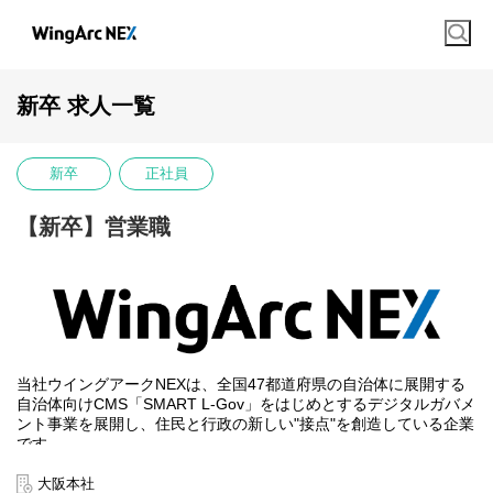
新卒 求人一覧
新卒
正社員
【新卒】営業職
当社ウイングアークNEXは、全国47都道府県の自治体に展開する
自治体向けCMS「SMART L-Gov」をはじめとするデジタルガバメ
ント事業を展開し、住民と行政の新しい"接点"を創造している企業
です。
国が推進する自治体情報システムの標準化や自治体DXの加速など
大阪本社