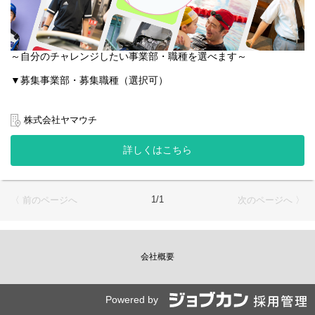
～自分のチャレンジしたい事業部・職種を選べます～
▼募集事業部・募集職種（選択可）
■■■ フィットネスクラブ／インストラクター・店舗運営職 ■■■
フィットネスクラブ「JOYFIT」「FIT365」にて、
株式会社ヤマウチ
インストラクターとしてお客様への運動指導・受付・環境整備・
会費請求などの店舗運営に携わります。
詳しくはこちら
◎仕事の魅力
当社が運営する店舗はいずれも店舗社員の裁量が大きく、思いつ
いたアイデアをどんどんお店づくりに活かせるのが魅力。
1/1
〈 前のページへ
次のページへ 〉
トレーニング指導や店舗マネジメントで培った経験とスキルは一
生の財産となります。
■■■ スイミングスクール／水泳コーチ職 ■■■
瀬戸内スイミングスクール（香川）にて、
会社概要
インストラクターとしてお客様への水泳指導・受付・環境整備・
会費請求などの施設運営に携わります。
Powered by
◎仕事の魅力
子どもから大人まで、幅広い年齢のお客様と関わることができ、