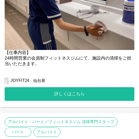
【仕事内容】
24時間営業の会員制フィットネスジムにて、施設内の清掃をご担
当いただきます。
当クラブには、様々なトレーニングマシン・更衣室・個室シャワ
ールームなどの設備があり、それらを含めたフロア全体の清掃が
JOYFIT24 仙台泉
お仕事です。
ユニフォームや清掃用具は完備していますので、ご安心くださ
詳しくはこちら
い！
アルバイト・パート／フィットネスジム 清掃専門スタッフ
パート
アルバイト