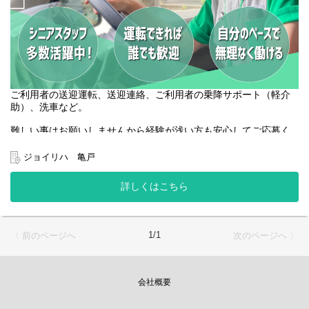
ご利用者の送迎運転、送迎連絡、ご利用者の乗降サポート（軽介
助）、洗車など。
難しい事はお願いしませんから経験が浅い方も安心してご応募く
ださい。
あたたかい雰囲気と人間関係の良さがジョイリハの魅力です◎
ジョイリハ 亀戸
50代・60代の中高年・シニアスタッフも活躍中！
身体に無理なく働いています♪
詳しくはこちら
1/1
〈 前のページへ
次のページへ 〉
会社概要