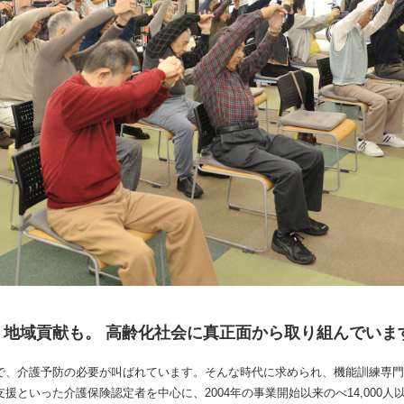
、地域貢献も。 高齢化社会に真正面から取り組んでいま
で、介護予防の必要が叫ばれています。そんな時代に求められ、機能訓練専門
援といった介護保険認定者を中心に、2004年の事業開始以来のべ14,000