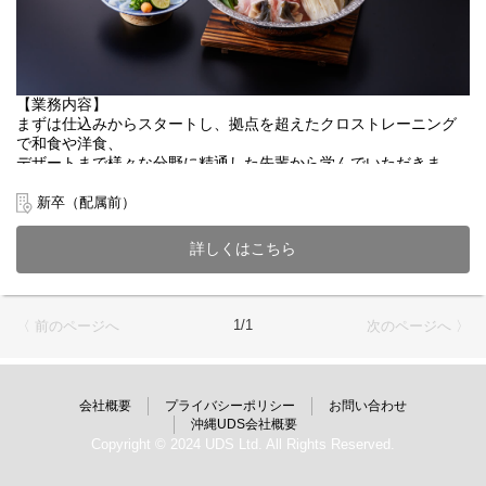
【業務内容】
まずは仕込みからスタートし、拠点を超えたクロストレーニング
で和食や洋食、
デザートまで様々な分野に精通した先輩から学んでいただきま
す。
ある程度調理業務に慣れたら、下記業務にも携わることができま
新卒（配属前）
す。
・衛生管理
詳しくはこちら
・原価管理
・店舗運営
・メニュー開発
1/1
〈 前のページへ
次のページへ 〉
31歳で最年少料理長になった先輩も活躍中です！
【事業/拠点について】
会社概要
プライバシーポリシー
お問い合わせ
地元の方はもちろん、世界中のゲストが訪れたくなる店を創るた
沖縄UDS会社概要
め、
Copyright © 2024 UDS Ltd. All Rights Reserved.
UDSは「鉄板焼き＋割烹」「茶寮×BAR」など、
他にはない新しいアプローチに挑戦します。