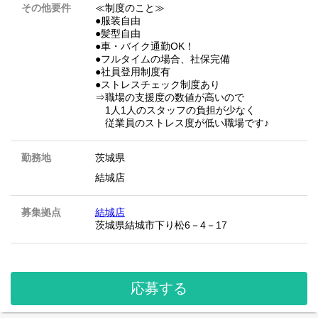
その他要件
≪制度のこと≫
●服装自由
●髪型自由
●車・バイク通勤OK！
●フルタイムの場合、社保完備
●社員登用制度有
●ストレスチェック制度あり
⇒職場の支援度の数値が高いので
1人1人のスタッフの負担が少なく
従業員のストレス度が低い職場です♪
勤務地
茨城県
結城店
募集拠点
結城店
茨城県結城市下り松6－4－17
応募する