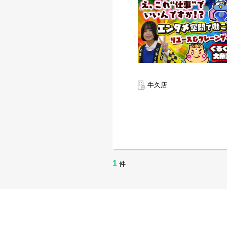
牛久店
1
件