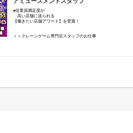
アミューズメントスタッフ
●従業員満足度が
高い店舗に送られる
【働きたい店舗アワード】を受賞！
＞＞クレーンゲーム専門店スタッフのお仕事
・景品の補充、入れ替え
・お客様対応
・POPの作成
・フロアの清掃
など、ホール業務全般です！
まずは笑顔で、
「いらっしゃいませ」
「ありがとうございました」
と挨拶する所から始めましょう！