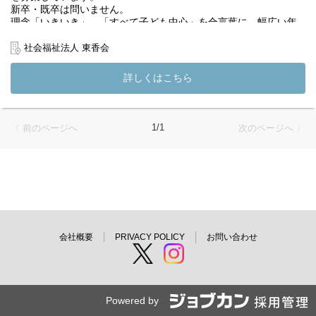
新卒・既卒は問いません。
理念「いきいき」、「すべて子ども中心」を合言葉に、幅広い年
代の個性豊かな保育者たちが子どもたちと日々を過ごしていま
す。
社会福祉法人 東香会
共に語り合い、悩み、微笑み合える仲間として一緒に過ごしてい
ただける方のご応募をお待ちしています。
詳しくはこちら
募集施設：
・しぜんの国保育園（東京都町田市）
・渋谷東しぜんの国こども園 (東京都渋谷区)
1/1
〈 前のページへ
次のページへ 〉
・上町しぜんの国保育園 (東京都世田谷区)
・成瀬くりの家保育園（東京都町田市）
・ののはな文京保育園 (神奈川県相模原市)
会社概要
PRIVACY POLICY
お問い合わせ
Powered by